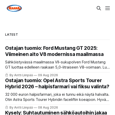
LATEST
Ostajan tuomio: Ford Mustang GT 2025:
Viimeinen aito V8 modernissa maailmassa
Sähköistyvässä maailmassa VII-sukupolven Ford Mustang
GT luottaa edelleen raakaan 5,0-litraiseen V8-voimaan. Lue
KaaraTV:n analyysi ja katso Ostajan tuomio -video: miten
By Antti Liinpää
09 Aug 2026
111 878 euron poniauto suoriutuu Syys-Suomen pito
Ostajan tuomio: Opel Astra Sports Tourer
haasteista ja tarjoaako se rahoille vastinetta!
Hybrid 2026 – halpisfarmari vai fiksu valinta?
32 000 euron halpisfarmari, joka ei tunnu eikä näytä halvalta.
Otin Astra Sports Tourer Hybridin faceliftin koeajoon. Hyvä
istuin, oikeita nappeja ja kevythybridi, joka toimii ihan ok.
By Antti Liinpää
08 Aug 2026
Mutta ne viiveet ja se nykiminen? Katso ja lue koko tuomio.
Kysely: Suhtautuminen sähköautoihin jakaa