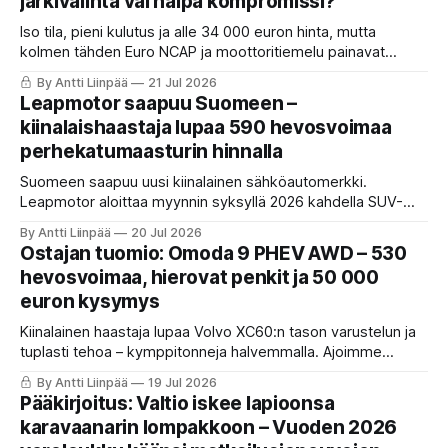
järkivalinta vai halpa kompromissi?
Iso tila, pieni kulutus ja alle 34 000 euron hinta, mutta
kolmen tähden Euro NCAP ja moottoritiemelu painavat
toisessa vaakakupissa. Istun tuomarina ja annan Dacia
By Antti Liinpää
21 Jul 2026
Bigsterille tuomion vasta lopussa. Sinä maksat, ei
Leapmotor saapuu Suomeen –
mainostaja.
kiinalaishaastaja lupaa 590 hevosvoimaa
perhekatumaasturin hinnalla
Suomeen saapuu uusi kiinalainen sähköautomerkki.
Leapmotor aloittaa myynnin syksyllä 2026 kahdella SUV-
mallilla 32 600 euron ennakkohinnoista alkaen, ja mukana
By Antti Liinpää
20 Jul 2026
tulee myös yli 900 kilometrin REEV-versio. Katsoimme, mitä
Ostajan tuomio: Omoda 9 PHEV AWD – 530
suomalaisen autonostajan kannattaa tästä oikeasti ajatella.
hevosvoimaa, hierovat penkit ja 50 000
euron kysymys
Kiinalainen haastaja lupaa Volvo XC60:n tason varustelun ja
tuplasti tehoa – kymppitonneja halvemmalla. Ajoimme
Omoda 9 PHEV:n ja kerromme, missä se loistaa, missä
By Antti Liinpää
19 Jul 2026
narahtaa ja kenelle se sopii.
Pääkirjoitus: Valtio iskee lapioonsa
karavaanarin lompakkoon – Vuoden 2026