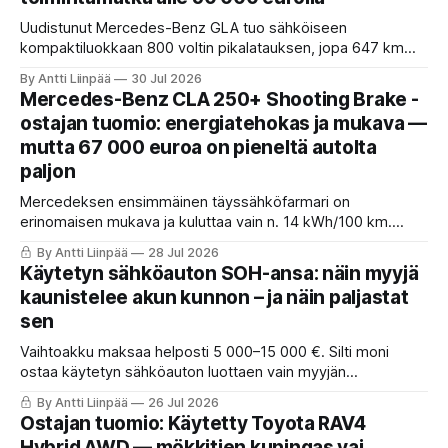
Uudistunut Mercedes-Benz GLA tuo sähköiseen
kompaktiluokkaan 800 voltin pikalatauksen, jopa 647 km
toimintamatkan ja tekoälyä hyödyntävän MB.OS-
By Antti Liinpää
30 Jul 2026
käyttöjärjestelmän. Suomessa myynti alkaa välittömästi alle
Mercedes-Benz CLA 250+ Shooting Brake -
50 000 euron alkaen-hinnalla.
ostajan tuomio: energiatehokas ja mukava —
mutta 67 000 euroa on pieneltä autolta
paljon
Mercedeksen ensimmäinen täyssähköfarmari on
erinomaisen mukava ja kuluttaa vain n. 14 kWh/100 km.
Mutta lisävarusteineen 67 000 € on tästä pikkufarmarista
By Antti Liinpää
28 Jul 2026
paljon. Samalla rahalla saa isomman, tehokkaamman ja
Käytetyn sähköauton SOH-ansa: näin myyjä
nelivetoisen sähkö-SUV:n. Ostajan tuomio.
kaunistelee akun kunnon – ja näin paljastat
sen
Vaihtoakku maksaa helposti 5 000–15 000 €. Silti moni
ostaa käytetyn sähköauton luottaen vain myyjän
näyttämään SOH-lukuun, joka voi olla nollattu, lukittu tai
By Antti Liinpää
26 Jul 2026
väärä. Näin paljastat ansan.
Ostajan tuomio: Käytetty Toyota RAV4
Hybrid AWD — mökkitien kuningas vai