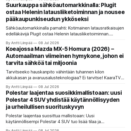
markkinoille saapuu kaksi sähköistettyä versiota.
Suurkauppa sähköautomarkkinalla: Plugit
ostaa Helenin latausliiketoiminnan ja nousee
pääkaupunkiseudun ykköseksi
Sähköautomarkkinalla pamahti: Kotimainen latausratkaisujen
edelläkävijä Plugit ostaa Helenin latausliiketoiminnan.
Jättikaupan myötä Plugitille siirtyy lähes 800 latauspistettä
By Antti Liinpää
08 Jul 2026
ja yhtiö nousee kertaheitolla pääkaupunkiseudun
Koeajossa Mazda MX-5 Homura (2026) –
suurimmaksi julkiseksi latausoperaattoriksi.
Automaailman viimeinen hymykone, johon ei
tarvita sähköä tai miljoonia
Tarvitseeko hauskanpito vähintään tuhannen kilon
akkukasan ja avaruusalusteknologiaa? Ei tarvitse! KaaraTV
otti koeajoon vuoden 2026 Mazda MX-5 Homuran. Lue,
By Antti Liinpää
08 Jul 2026
miksi tämä 132-hevosvoimainen, kepeä ja takavetoinen
Polestar laajentaa suosikkimallistoaan: uusi
klassikko on edelleen yksi parhaista tavoista muuttaa
Polestar 4 SUV yhdistää käytännöllisyyden
bensiini puhtaaksi hymyksi.
ja urheilullisen suorituskyvyn
Polestar laajentaa suosittua mallistoaan: Uusi
käytännöllisempi Polestar 4 SUV tuo lisää tilaa ja
säilytysratkaisuja tinkimättä suorituskyvystä tai erottuvasta
By Antti Liinpää
08 Jul 2026