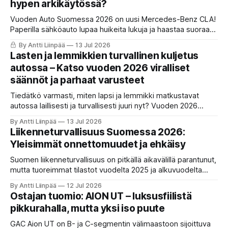
hypen arkikäytössä?
Vuoden Auto Suomessa 2026 on uusi Mercedes-Benz CLA!
Paperilla sähköauto lupaa huikeita lukuja ja haastaa suoraan
Teslan. Mutta miten yli 700 km toimintamatka ja uusi EQ-
By Antti Liinpää
13 Jul 2026
teknologia kestävät Suomen talven ja todellisen arkiajon?
Lasten ja lemmikkien turvallinen kuljetus
KaaraTV analysoi tulokset.
autossa – Katso vuoden 2026 viralliset
säännöt ja parhaat varusteet
Tiedätkö varmasti, miten lapsi ja lemmikki matkustavat
autossa laillisesti ja turvallisesti juuri nyt? Vuoden 2026
säännökset, tiukentuneet istuinstandardit ja tuoreet ADAC-
By Antti Liinpää
13 Jul 2026
testitulokset haastavat vanhat tottumukset. Lue KaaraTV:n
Liikenneturvallisuus Suomessa 2026:
kattava opas.
Yleisimmät onnettomuudet ja ehkäisy
Suomen liikenneturvallisuus on pitkällä aikavälillä parantunut,
mutta tuoreimmat tilastot vuodelta 2025 ja alkuvuodelta
2026 osoittavat kehityksen tasaantuneen.
By Antti Liinpää
12 Jul 2026
Suistumisonnettomuudet ja inhimilliset virheet dominoivat
Ostajan tuomio: AION UT – luksusfiilistä
edelleen vakavimpia tilastoja.
pikkurahalla, mutta yksi iso puute
GAC Aion UT on B- ja C-segmentin välimaastoon sijoittuva