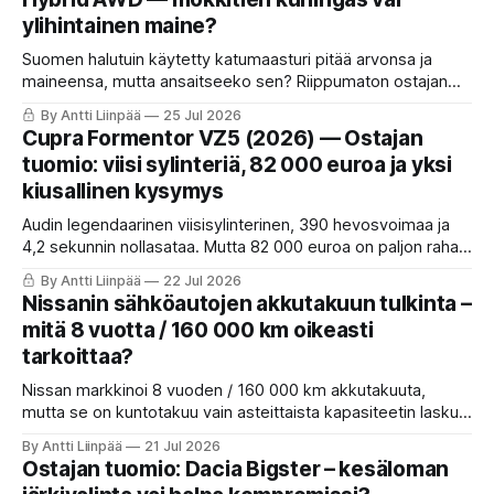
ylihintainen maine?
Suomen halutuin käytetty katumaasturi pitää arvonsa ja
maineensa, mutta ansaitseeko sen? Riippumaton ostajan
tuomio: mökkitien kuningas vai kallis suosikki?
By Antti Liinpää
25 Jul 2026
Cupra Formentor VZ5 (2026) — Ostajan
tuomio: viisi sylinteriä, 82 000 euroa ja yksi
kiusallinen kysymys
Audin legendaarinen viisisylinterinen, 390 hevosvoimaa ja
4,2 sekunnin nollasataa. Mutta 82 000 euroa on paljon rahaa,
ja juuri koeajettu Golf GTI 50v maksaa 25 000 vähemmän.
By Antti Liinpää
22 Jul 2026
Ostajan tuomio Cupra Formentor VZ5:stä.
Nissanin sähköautojen akkutakuun tulkinta –
mitä 8 vuotta / 160 000 km oikeasti
tarkoittaa?
Nissan markkinoi 8 vuoden / 160 000 km akkutakuuta,
mutta se on kuntotakuu vain asteittaista kapasiteetin laskua
vastaan. Yksittäinen kennovika ei useinkaan kuulu takuun
By Antti Liinpää
21 Jul 2026
piiriin. Näin tulkinta toimii käytännössä ja mitä omistajan
Ostajan tuomio: Dacia Bigster – kesäloman
kannattaa tehdä.