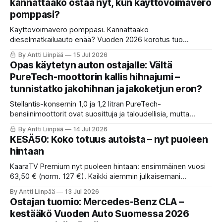
kannattaako ostaa nyt, kun käyttövoimavero
pomppasi?
Käyttövoimavero pomppasi. Kannattaako
dieselmatkailuauto enää? Vuoden 2026 korotus tuo
asuntoautolle jopa 590 € lisälaskun vuodessa. KaaraTV
By Antti Liinpää
15 Jul 2026
selvitti, milloin osto kannattaa ja milloin vuokraus vie voiton.
Opas käytetyn auton ostajalle: Vältä
Lue ostajan tuomio ja vinkit!
PureTech-moottorin kallis hihnajumi –
tunnistatko jakohihnan ja jakoketjun eron?
Stellantis-konsernin 1,0 ja 1,2 litran PureTech-
bensiinimoottorit ovat suosittuja ja taloudellisia, mutta
ensimmäisen sukupolven malleissa käytetty
By Antti Liinpää
14 Jul 2026
öljykylpyjakohihna on osoittautunut monelle autoilijalle
KESÄ50: Koko totuus autoista – nyt puoleen
kalliiksi sudenkuopaksi. KaaraTV:n opas: Näin tunnistat riskit.
hintaan
KaaraTV Premium nyt puoleen hintaan: ensimmäinen vuosi
63,50 € (norm. 127 €). Kaikki aiemmin julkaisemani
Premium-sisältö, sekä tulevaisuuden Ostajan tuomiot,
By Antti Liinpää
13 Jul 2026
vertailut ja Käytetyn auton ansat. Nyt vain 5,30 €/kk. Tarjous
Ostajan tuomio: Mercedes-Benz CLA –
päättyy 31.8.2026. Reilut ehdot kerron artikkelissa. Kuten
kestääkö Vuoden Auto Suomessa 2026
aina.