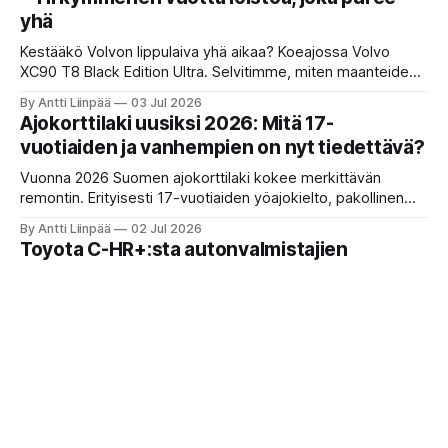
yhä
Kestääkö Volvon lippulaiva yhä aikaa? Koeajossa Volvo
XC90 T8 Black Edition Ultra. Selvitimme, miten maanteiden
laiva ja sen uudistunut Google-käyttöliittymä pärjäävät
By Antti Liinpää
03 Jul 2026
reissutestissä. Lue kokemukset uudesta XC90:stä sekä
Ajokorttilaki uusiksi 2026: Mitä 17-
tärkeät vinkit käytetyn T8-mallin ostajalle!
vuotiaiden ja vanhempien on nyt tiedettävä?
Vuonna 2026 Suomen ajokorttilaki kokee merkittävän
remontin. Erityisesti 17-vuotiaiden yöajokielto, pakollinen
alaikäistarra ja tiukentuneet poikkeusluvat muuttavat
By Antti Liinpää
02 Jul 2026
nuorten autoilua. Tavoitteena turvallisemmat tiet, mutta mitä
Toyota C-HR+:sta autonvalmistajien
tämä tarkoittaa perheille käytännössä?
kohderyhmämäärittelyihin – miksi C-HR ei
ole (eikä halua olla) perhefarmari
Miksi melkein jokainen autotoimittaja yrittää tehdä
jokaisesta autosta perheauton? Toyota C-HR+ on loistava
esimerkki siitä, miten valmistajat rakentavat autot tietylle
By Antti Liinpää
02 Jul 2026
kohderyhmälle – ei kaikille. Se on suunniteltu kahden
Sähköautoille loikka: Jo yli 60 % uusista
hengen talouksille, jotka haluavat näyttävän ja
autoista ladataan johdon päässä –
persoonallisen sähköauton.
käytettyjen sähköautojen kauppa räjähti