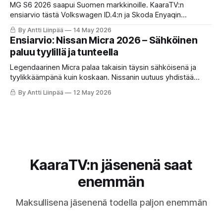
MG S6 2026 saapui Suomen markkinoille. KaaraTV:n
ensiarvio tästä Volkswagen ID.4:n ja Skoda Enyaqin
kokoluokkaan sijoittuvasta uutuudesta, jonka hinta-
By Antti Liinpää
14 May 2026
varustelu-suhde panee kilpailijat koville.
Ensiarvio: Nissan Micra 2026 – Sähköinen
paluu tyylillä ja tunteella
Legendaarinen Micra palaa takaisin täysin sähköisenä ja
tyylikkäämpänä kuin koskaan. Nissanin uutuus yhdistää
Renault 5:n teknisen pohjan ja täysin uniikin, futuristisen
By Antti Liinpää
12 May 2026
ulkokuoren. Lue ja katso KaaraTV:n ensiarvio.
KaaraTV:n jäsenenä saat
enemmän
Maksullisena jäsenenä todella paljon enemmän