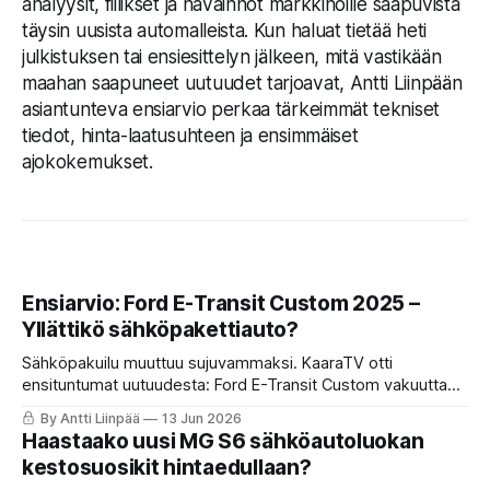
analyysit, fiilikset ja havainnot markkinoille saapuvista
täysin uusista automalleista. Kun haluat tietää heti
julkistuksen tai ensiesittelyn jälkeen, mitä vastikään
maahan saapuneet uutuudet tarjoavat, Antti Liinpään
asiantunteva ensiarvio perkaa tärkeimmät tekniset
tiedot, hinta-laatusuhteen ja ensimmäiset
ajokokemukset.
Ensiarvio: Ford E-Transit Custom 2025 –
Yllättikö sähköpakettiauto?
Sähköpakuilu muuttuu sujuvammaksi. KaaraTV otti
ensituntumat uutuudesta: Ford E-Transit Custom vakuuttaa
ärhäkällä suorituskyvyllä, henkilöautomaisella ohjaamolla ja
By Antti Liinpää
13 Jun 2026
fiksuilla digivarusteilla. Mutta riittääkö toimintamatka talvella
Haastaako uusi MG S6 sähköautoluokan
ja mitä se maksaa? Lue ensiarvio!
kestosuosikit hintaedullaan?