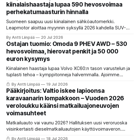
kiinalaishaastaja lupaa 590 hevosvoimaa
perhekatumaasturin hinnalla
Suomeen saapuu uusi kiinalainen sähköautomerkki.
Leapmotor aloittaa myynnin syksyllä 2026 kahdella SUV-
mallilla 32 600 euron ennakkohinnoista alkaen, ja mukana
By Antti Liinpää
20 Jul 2026
tulee myös yli 900 kilometrin REEV-versio. Katsoimme, mitä
Ostajan tuomio: Omoda 9 PHEV AWD – 530
suomalaisen autonostajan kannattaa tästä oikeasti ajatella.
hevosvoimaa, hierovat penkit ja 50 000
euron kysymys
Kiinalainen haastaja lupaa Volvo XC60:n tason varustelun ja
tuplasti tehoa – kymppitonneja halvemmalla. Ajoimme
Omoda 9 PHEV:n ja kerromme, missä se loistaa, missä
By Antti Liinpää
19 Jul 2026
narahtaa ja kenelle se sopii.
Pääkirjoitus: Valtio iskee lapioonsa
karavaanarin lompakkoon – Vuoden 2026
veroloukku käänsi matkailuajoneuvojen
voimasuhteet
Matkailuauto vai vaunu 2026? Hallituksen uusi veroruoska
viisinkertaisti dieselmatkailuautojen käyttövoimaveron.
KaaraTV:n raaka elinkaarivertailu osoittaa, että vanhat
By Antti Liinpää
18 Jul 2026