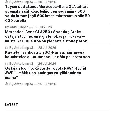
By Antti Liinpää
30 Jul 2026
Täysin uudistunut Mercedes-Benz GLA tähtää
suomalaissähköautoilijoiden sydämiin – 800
voltin lataus ja yli 600 km toimintamatka alle 50
000 eurolla
By Antti Liinpää
30 Jul 2026
Mercedes-Benz CLA 250+ Shooting Brake -
ostajan tuomio: energiatehokas ja mukava —
mutta 67 000 euroa on pieneltä autolta paljon
By Antti Liinpää
28 Jul 2026
Käytetyn sähköauton SOH-ansa: näin myyjä
kaunistelee akun kunnon – ja näin paljastat sen
By Antti Liinpää
26 Jul 2026
Ostajan tuomio: Käytetty Toyota RAV4 Hybrid
AWD — mökkitien kuningas vai ylihintainen
maine?
By Antti Liinpää
25 Jul 2026
LATEST