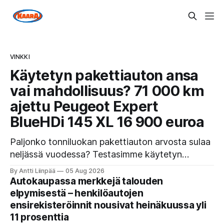
VINKKI
Käytetyn pakettiauton ansa
vai mahdollisuus? 71 000 km
ajettu Peugeot Expert
BlueHDi 145 XL 16 900 euroa
Paljonko tonniluokan pakettiauton arvosta sulaa
neljässä vuodessa? Testasimme käytetyn
Peugeot Expert BlueHDi 145 XL -mallin, jonka
By Antti Liinpää
05 Aug 2026
hinta uutena oli 46 500 € ja on nyt vain 16 900
Autokaupassa merkkejä talouden
€. Perkaamme auton taustat, varusteet, ajo-
elpymisestä – henkilöautojen
ominaisuudet sekä tyypilliset sudenkuopat
ensirekisteröinnit nousivat heinäkuussa yli
hyötyajoneuvoa etsivälle.
11 prosenttia