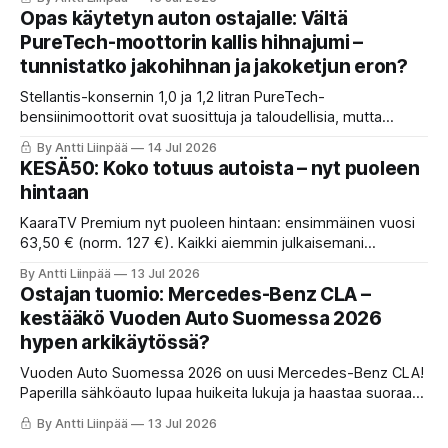
selvitti, milloin osto kannattaa ja milloin vuokraus vie voiton.
Opas käytetyn auton ostajalle: Vältä
Lue ostajan tuomio ja vinkit!
PureTech-moottorin kallis hihnajumi –
tunnistatko jakohihnan ja jakoketjun eron?
Stellantis-konsernin 1,0 ja 1,2 litran PureTech-
bensiinimoottorit ovat suosittuja ja taloudellisia, mutta
ensimmäisen sukupolven malleissa käytetty
By Antti Liinpää
14 Jul 2026
öljykylpyjakohihna on osoittautunut monelle autoilijalle
KESÄ50: Koko totuus autoista – nyt puoleen
kalliiksi sudenkuopaksi. KaaraTV:n opas: Näin tunnistat riskit.
hintaan
KaaraTV Premium nyt puoleen hintaan: ensimmäinen vuosi
63,50 € (norm. 127 €). Kaikki aiemmin julkaisemani
Premium-sisältö, sekä tulevaisuuden Ostajan tuomiot,
By Antti Liinpää
13 Jul 2026
vertailut ja Käytetyn auton ansat. Nyt vain 5,30 €/kk. Tarjous
Ostajan tuomio: Mercedes-Benz CLA –
päättyy 31.8.2026. Reilut ehdot kerron artikkelissa. Kuten
kestääkö Vuoden Auto Suomessa 2026
aina.
hypen arkikäytössä?
Vuoden Auto Suomessa 2026 on uusi Mercedes-Benz CLA!
Paperilla sähköauto lupaa huikeita lukuja ja haastaa suoraan
Teslan. Mutta miten yli 700 km toimintamatka ja uusi EQ-
By Antti Liinpää
13 Jul 2026
teknologia kestävät Suomen talven ja todellisen arkiajon?