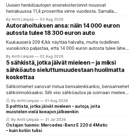
Uusien henkilöautojen ensirekisteröinnit nousivat
heinäkuussa 11,4 prosenttia viime vuodesta. Samalla
täyssähköautojen vahva asema säilyy, sillä lähes puolet
By Antti Liinpää
03 Aug 2026
alkuvuonna rekisteröidyistä henkilöautoista oli
Autorahoituksen ansa: näin 14 000 euron
täyssähköisiä.
autosta tulee 18 300 euron auto
Kuukausierä 209 €/kk näyttää halvalta, mutta todellinen
vuosikorko paljastaa, että 14 000 euron autosta tulee lähes
18 300 euron auto. Näin luet autorahoituksen oikean hinnan
By Antti Liinpää
02 Aug 2026
ja säästät tuhansia. Yksi korkokatto-fakta, jonka moni
5 sähkistä, jotka jäivät mieleen – ja miksi
ymmärtää väärin.
sähköauto sieluttumuudestaan huolimatta
koskettaa
Sähkömiehet sanovat minua bensalenkkariksi, bensamiehet
sähköinnokkaaksi. Silti viisi sähköautoa jäi soimaan mieleen.
Yksi vei huoletta Turkuun. Toinen antoi tunnelman, jonka
By Antti Liinpää
01 Aug 2026
hinta oli 32 000 euroa. Ja yksi antoi sen harvinaisimman:
5 polttista, jotka jäivät mieleen – autoja, joita
ajamisen ilon.
muistelen vielä koeajon jälkeenkin
By Antti Liinpää
31 Jul 2026
Ostajan tuomio: Mercedes-Benz E 220 d 4Matic
– kuin kotiin tulisi