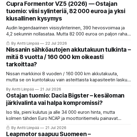
Cupra Formentor VZ5 (2026) — Ostajan
tuomio: viisi sylinteriä, 82 000 euroa ja yksi
kiusallinen kysymys
Audin legendaarinen viisisylinterinen, 390 hevosvoimaa ja
4,2 sekunnin nollasataa. Mutta 82 000 euroa on paljon rahaa,
ja juuri koeajettu Golf GTI 50v maksaa 25 000 vähemmän.
By Antti Liinpää
22 Jul 2026
Ostajan tuomio Cupra Formentor VZ5:stä.
Nissanin sähköautojen akkutakuun tulkinta –
mitä 8 vuotta / 160 000 km oikeasti
tarkoittaa?
Nissan markkinoi 8 vuoden / 160 000 km akkutakuuta,
mutta se on kuntotakuu vain asteittaista kapasiteetin laskua
vastaan. Yksittäinen kennovika ei useinkaan kuulu takuun
By Antti Liinpää
21 Jul 2026
piiriin. Näin tulkinta toimii käytännössä ja mitä omistajan
Ostajan tuomio: Dacia Bigster – kesäloman
kannattaa tehdä.
järkivalinta vai halpa kompromissi?
Iso tila, pieni kulutus ja alle 34 000 euron hinta, mutta
kolmen tähden Euro NCAP ja moottoritiemelu painavat
toisessa vaakakupissa. Istun tuomarina ja annan Dacia
By Antti Liinpää
21 Jul 2026
Bigsterille tuomion vasta lopussa. Sinä maksat, ei
Leapmotor saapuu Suomeen –
mainostaja.