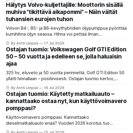
laskelmat voi unohtaa – vaunu säästää perheelle jopa 75
Hälytys Volvo-kuljettajille: Moottorin sisällä
000 € kymmenessä vuodessa. Katso mihin rahasi
muhiva ”tikittävä aikapommi” – Näin vältät
uppoavat!
tuhansien eurojen tuhon
Volvon B4-, B5- ja B6-kevythybridien öljypumppua pyörittää
kumihihna öljyn seassa. Hihna voi pettää ilman
ennakkovaroitusta ja aiheuttaa täydellisen moottorivaurion.
By Antti Liinpää
17 Jul 2026
Mitkä mallit ovat riskissä, miten suojaudut ja mitä Volvo
Ostajan tuomio: Volkswagen Golf GTI Edition
tarjoaa ratkaisuksi? Lue ennen kuin on myöhäistä.
50 – 50 vuotta ja edelleen se, jolla haluaisin
ajaa
325 hv, etuveto ja 50 vuotta perinnettä. Golf GTI Edition 50
yllätti hinnallaan – positiivisesti. Ostajan tuomio kertoo,
kenelle juhlamalli sopii.
By Antti Liinpää
16 Jul 2026
Ostajan tuomio: Käytetty matkailuauto –
kannattaako ostaa nyt, kun käyttövoimavero
pomppasi?
Käyttövoimavero pomppasi. Kannattaako
dieselmatkailuauto enää? Vuoden 2026 korotus tuo
asuntoautolle jopa 590 € lisälaskun vuodessa. KaaraTV
By Antti Liinpää
15 Jul 2026