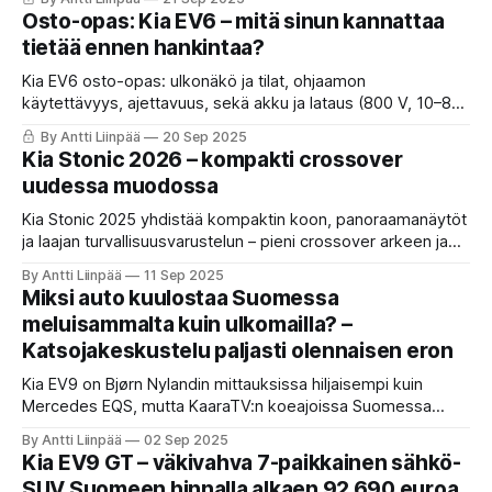
Osto-opas: Kia EV6 – mitä sinun kannattaa
tietää ennen hankintaa?
Kia EV6 osto-opas: ulkonäkö ja tilat, ohjaamon
käytettävyys, ajettavuus, sekä akku ja lataus (800 V, 10–80
% jopa vain 15 min). Talvivinkit, ICCU-takaisinkutsu ja
By Antti Liinpää
20 Sep 2025
hinnastohuomiot. Kenelle EV6 sopii, ja milloin Ioniq 5 on
Kia Stonic 2026 – kompakti crossover
parempi?
uudessa muodossa
Kia Stonic 2025 yhdistää kompaktin koon, panoraamanäytöt
ja laajan turvallisuusvarustelun – pieni crossover arkeen ja
kaupunkiin.
By Antti Liinpää
11 Sep 2025
Miksi auto kuulostaa Suomessa
meluisammalta kuin ulkomailla? –
Katsojakeskustelu paljasti olennaisen eron
Kia EV9 on Bjørn Nylandin mittauksissa hiljaisempi kuin
Mercedes EQS, mutta KaaraTV:n koeajoissa Suomessa
meluisampi. Selitys löytyy karkeasta asfaltista, renkaista ja
By Antti Liinpää
02 Sep 2025
tiestön kunnosta, jotka nostavat melutasoa ja muuttavat
Kia EV9 GT – väkivahva 7-paikkainen sähkö-
autojen välisiä eroja.
SUV Suomeen hinnalla alkaen 92 690 euroa