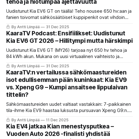
tehoa ja hiotumpaa ajettavuutta
Uudistunut Kia EV6 GT on täällä! Teho nousee 650 hv:aan ja
fanien toivomat sähkösäätöiset kuppipenkit ovat vihdoin
mukana. KaaraTV testasi voimanpesän Suomen talvessa –
By Antti Liinpää
31 Dec 2025
onko tässä sähköautojen uusi kuningas, joka haastaa jopa
KaaraTV Podcast: Ensifiilikset: Uudistunut
Ioniq 5 N:n? Lue koeajo ja katso POV-testivideo!
Kia EV6 GT 2026 – Hillitympi mutta härskimpi
Uudistunut Kia EV6 GT (MY26) tarjoaa nyt 650 hv tehoa ja
84 kWh akun. Mukana on uusi virtuaalinen vaihteisto ja
säädettävä alusta. Kattava vakiovarustelu ja sivistynyt tyyli
By Antti Liinpää
31 Dec 2025
hintaan 68 690 €. Lue ja kuuntele KaaraTV Podcastista
KaaraTV:n vertailussa sähkömaastureiden
ensituntumat tehopakkauksesta!
isot edullisemman pään kuninkaat: Kia EV9
vs. Xpeng G9 – Kumpi ansaitsee lippulaivan
tittelin?
Sähkömaastureiden uudet valtiaat vastakkain: 7-paikkainen
tila-ihme Kia EV9 haastaa luksusta pursuavan Xpeng G9:n.
KaaraTV:n vertailussa selviää, kumpi 800 voltin jättiläinen
By Antti Liinpää
11 Dec 2025
tarjoaa paremman vastineen rahalle.
Kia EV4 jatkaa Kian menestysputkea –
Vuoden Auto 2026 -finalisti yhdistää