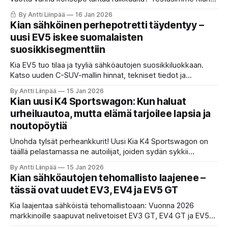
suosikki-crossoverin uuden Star Map -ilmeen ja digitaalisen
By Antti Liinpää
16 Jan 2026
ohjaamon Helsingin talvessa.
Kian sähköinen perhepotretti täydentyy –
uusi EV5 iskee suomalaisten
suosikkisegmenttiin
Kia EV5 tuo tilaa ja tyyliä sähköautojen suosikkiluokkaan.
Katso uuden C-SUV-mallin hinnat, tekniset tiedot ja
varustetasot – onko tässä uusi perheautojen suosikki?
By Antti Liinpää
15 Jan 2026
Kian uusi K4 Sportswagon: Kun haluat
urheiluautoa, mutta elämä tarjoilee lapsia ja
noutopöytiä
Unohda tylsät perheankkurit! Uusi Kia K4 Sportswagon on
täällä pelastamassa ne autoilijat, joiden sydän sykkii
urheiluautolle, mutta joiden todellisuus täyttyy
By Antti Liinpää
15 Jan 2026
Citymarketista ja harrastuskyydeistä. Lue, miksi tämä 604-
Kian sähköautojen tehomallisto laajenee –
litrainen tilaihme saattaa olla vuoden odotetuin kesävieras
tässä ovat uudet EV3, EV4 ja EV5 GT
Suomen teillä.
Kia laajentaa sähköistä tehomallistoaan: Vuonna 2026
markkinoille saapuvat nelivetoiset EV3 GT, EV4 GT ja EV5
GT tuovat urheilullisen ajettavuuden ja jopa 215 kW tehon