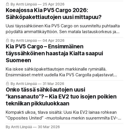
asettuva kiihtyvyyden. Kyseessä on eittämättä Kian
By Antti Liinpää
25 Apr 2026
malliston uusi kuningas. Mutta onko lähes 100 000 euron
Koeajossa Kia PV5 Cargo 2026:
hinta ja tinkimätön suorituskyky oikea resepti tähän
Sähköpakettiautojen uusi mittapuu?
kokoluokkaan?
Uusi täyssähköinen Kia PV5 Cargo on suunniteltu puhtaalta
pöydältä ammattikäyttöön. Sen matala lastauskorkeus ja
moderni ohjaamo asettavat uuden standardin pakettiautojen
By Antti Liinpää
04 Apr 2026
käytettävyydelle.
Kia PV5 Cargo – Ensimmäinen
täyssähköinen haastaja Kialta saapui
Suomeen
Kia iskee sähköpakettiautojen markkinalle ryminällä.
Ensimmäiset metrit uudella Kia PV5 Cargolla paljastavat
auton, joka tuntuu enemmän henkilöautolta kuin
By Antti Liinpää
31 Mar 2026
perinteiseltä hyötyajoneuvolta. Ensimmäiset havainnot:
Onko tässä sähköautojen uusi
Matala lastauskorkeus, hyvä käyttöjärjestelmä ja ketterä.
”kansanauto”? – Kia EV2 tuo isojen poikien
tekniikan pikkuluokkaan
Kompakti ulkoa, tilava sisältä: Uusi Kia EV2 lainaa rohkean
”Opposites United” -muotoilunsa merkin suuremmilta EV-
malleilta. Pystysuorat linjat ja lyhyet ylitykset kätkevät
By Antti Liinpää
30 Mar 2026