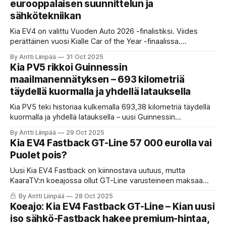
eurooppalaisen suunnittelun ja
sähkötekniikan
Kia EV4 on valittu Vuoden Auto 2026 -finalistiksi. Viides
perättäinen vuosi Kialle Car of the Year -finaalissa.
Euroopassa valmistettu täyssähköinen EV4 tarjoaa jopa 633
By Antti Liinpää
31 Oct 2025
km toimintamatkan.
Kia PV5 rikkoi Guinnessin
maailmanennätyksen – 693 kilometriä
täydellä kuormalla ja yhdellä latauksella
Kia PV5 teki historiaa kulkemalla 693,38 kilometriä täydellä
kuormalla ja yhdellä latauksella – uusi Guinnessin
maailmanennätys täyssähköisten pakettiautojen sarjassa.
By Antti Liinpää
29 Oct 2025
Testi ajettiin realistisissa olosuhteissa, ja tulos osoittaa, että
Kia EV4 Fastback GT-Line 57 000 eurolla vai
sähköinen jakeluliikenne on arkea yhä useammalle.
Puolet pois?
Uusi Kia EV4 Fastback on kiinnostava uutuus, mutta
KaaraTV:n koeajossa ollut GT-Line varusteineen maksaa
noin 57 000 euroa. Se herättää kysymyksiä. KaaraTV
By Antti Liinpää
28 Oct 2025
vertasi, mitä saa käytettynä, kun nappaa puolet pois. Tulos
Koeajo: Kia EV4 Fastback GT-Line – Kian uusi
yllättää.
iso sähkö-Fastback hakee premium-hintaa,