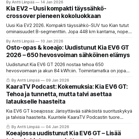
By Antti Liinpää
14 Jan 2026
suosittuihin sähköautoluokkiin. Lue KaaraTV:n kooste uusien
Kia EV2 – Uusi kompakti täyssähkö-
GT-mallien suorituskyvystä ja teknisistä tiedoista.
crossover pieneen kokoluokkaan
Uusi Kia EV2 2026. Kompakti täyssähkö-SUV tuo Kian tutut
ominaisuudet B-segmenttiin. Jopa 448 km kantama, nopea
lataus ja valmistajan mukaan pikkuautoksi yllättävän tilavat
By Antti Liinpää
10 Jan 2026
sisätilat odottavat. Tutustu uutuuteen!
Osto-opas & koeajo: Uudistunut Kia EV6 GT
2026 – 650 hevosvoiman sähköinen elämys
Uudistunut Kia EV6 GT 2026 nostaa tehoa 650
hevosvoimaan ja akun 84 kWh:iin. Toimintamatka on jopa
450 km WLTP. KaaraTV:n Antti Liinpää koeajaa tämän
By Antti Liinpää
09 Jan 2026
brutaalin sähkötykin: virtuaalivaihteisto, säädettävät
KaaraTV Podcast: Kokemuksia: Kia EV6 GT:
kuppipenkit ja nopea 800V lataus.
Tehoa ja tunnetta, mutta talvi asettaa
lataukselle haasteita
Kia EV6 GT koeajossa: Järisyttävää sähköistä suorituskykyä
ja talvisia haasteita. Kuuntele KaaraTV Podcastin tuore
raportti siitä, miten uusi 650-hevosvoimainen Kia suoriutuu
By Antti Liinpää
04 Jan 2026
Suomen tammikuun pakkasista, latausnopeuksista ja
Koeajossa uudistunut Kia EV6 GT – Lisää
arkikäytöstä.