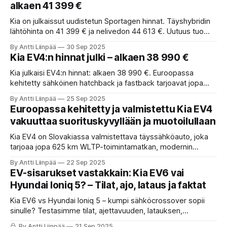
alkaen 41 399 €
Kia on julkaissut uudistetun Sportagen hinnat. Täyshybridin
lähtöhinta on 41 399 € ja nelivedon 44 613 €. Uutuus tuo
Opposites United -muotoilun, modernit sisätilat ja 239 hv
By Antti Liinpää
30 Sep 2025
voimalinjan. Mutta onko hinta kovassa kilpailussa liian kova?
Kia EV4:n hinnat julki – alkaen 38 990 €
Kia julkaisi EV4:n hinnat: alkaen 38 990 €. Euroopassa
kehitetty sähköinen hatchback ja fastback tarjoavat jopa
633 km toimintamatkan ja nopean latauksen.
By Antti Liinpää
25 Sep 2025
Euroopassa kehitetty ja valmistettu Kia EV4
vakuuttaa suorituskyvyllään ja muotoilullaan
Kia EV4 on Slovakiassa valmistettava täyssähköauto, joka
tarjoaa jopa 625 km WLTP-toimintamatkan, modernin
muotoilun ja kattavat digipalvelut. Artikkelissa arvioimme,
By Antti Liinpää
22 Sep 2025
mitä lupaukset tarkoittavat suomalaisille autoilijoille – ja
EV-sisarukset vastakkain: Kia EV6 vai
voiko EV4 nousta sähköautohittien joukkoon.
Hyundai Ioniq 5? – Tilat, ajo, lataus ja faktat
Kia EV6 vs Hyundai Ioniq 5 – kumpi sähköcrossover sopii
sinulle? Testasimme tilat, ajettavuuden, latauksen,
talvikäytön ja hinnat.
By Antti Liinpää
21 Sep 2025