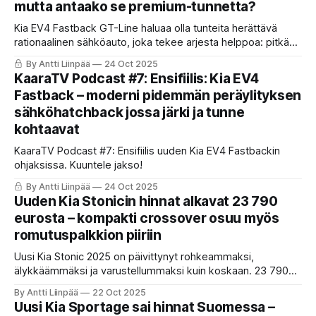
mutta antaako se premium-tunnetta?
Kia EV4 Fastback GT-Line haluaa olla tunteita herättävä
rationaalinen sähköauto, joka tekee arjesta helppoa: pitkä
kantama, vahva varustetaso ja mukava ajettavuus kylmissä
By Antti Liinpää
24 Oct 2025
olosuhteissa. Hinta vain kertoo, että Kia ei enää halua olla
KaaraTV Podcast #7: Ensifiilis: Kia EV4
halpa vaihtoehto.
Fastback – moderni pidemmän peräylityksen
sähköhatchback jossa järki ja tunne
kohtaavat
KaaraTV Podcast #7: Ensifiilis uuden Kia EV4 Fastbackin
ohjaksissa. Kuuntele jakso!
By Antti Liinpää
24 Oct 2025
Uuden Kia Stonicin hinnat alkavat 23 790
eurosta – kompakti crossover osuu myös
romutuspalkkion piiriin
Uusi Kia Stonic 2025 on päivittynyt rohkeammaksi,
älykkäämmäksi ja varustellummaksi kuin koskaan. 23 790
euron lähtöhinta, kattava turvavarustelu ja 100-
By Antti Liinpää
22 Oct 2025
hevosvoimainen 1.0 T-GDI -moottori tekevät Stonicista
Uusi Kia Sportage sai hinnat Suomessa –
houkuttelevan vaihtoehdon kaupunkiajoon.