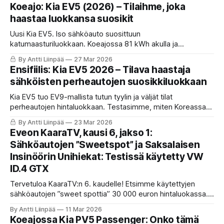
sisäänsä yllättävän suuret tilat.
Koeajo: Kia EV5 (2026) – Tilaihme, joka
haastaa luokkansa suosikit
Uusi Kia EV5. Iso sähköauto suosittuun
katumaasturiluokkaan. Koeajossa 81 kWh akulla ja
etuvedolla varustettu uutuus, joka tarjoaa EV9-mallista
By Antti Liinpää
27 Mar 2026
tuttua muotoilua ja väljät tilat. Lue, miten tämä EV5 haastaa
Ensifiilis: Kia EV5 2026 – Tilava haastaja
Tesla Model Y:n ja Skoda Enyaqin.
sähköisten perheautojen suosikkiluokkaan
Kia EV5 tuo EV9-mallista tutun tyylin ja väljät tilat
perheautojen hintaluokkaan. Testasimme, miten Koreassa
valmistettu etuvetouutuus pärjää Suomen kevättalvessa.
By Antti Liinpää
23 Mar 2026
Onko tässä uusi sähköinen "sweetspot"
Eveon KaaraTV, kausi 6, jakso 1:
työsuhdeautoilijoille? Lue ja katso ensifiilikset!
Sähköautojen ”Sweetspot” ja Saksalaisen
Insinöörin Unihiekat: Testissä käytetty VW
ID.4 GTX
Tervetuloa KaaraTV:n 6. kaudelle! Etsimme käytettyjen
sähköautojen ”sweet spottia” 30 000 euron hintaluokassa.
Testissä lähes 100 tkm ajettu VW ID.4 GTX – mitä Fixus-
By Antti Liinpää
11 Mar 2026
mekaanikko paljastaa nelivedon kunnosta ja sähköauton
Koeajossa Kia PV5 Passenger: Onko tämä