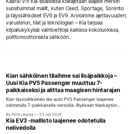
KaaraTV:n Kia-sisällöissä koeajetaan laajasti merkin
suosituimmat mallit, kuten Ceed, Sportage, Sorento
ja täyssähköiset EV6 ja EV9. Arvioimme ajettavuuden,
varustelun, tilat ja teknologian – Kia tarjoaa
kilpailukykyisiä vaihtoehtoja kaikissa kokoluokissa,
polttomoottoreista sähköön.
Kian sähköinen tilaihme sai lisäpaikkoja –
Uusi Kia PV5 Passenger muuttuu 7-
paikkaiseksi ja alittaa maagisen hintarajan
Kian täyssähköinen tila-auto PV5 Passenger laajenee
odotetulla 7-paikkaisella versiolla. Älykkään tilankäytön
ansiosta auto tarjoaa erinomaiset tilat jopa seitsemälle
By Antti Liinpää
23 Jun 2026
matkustajalle. Jopa hyvin varusteltu malli jää suomalaisittain
Kia EV3 -mallisto laajenee odotetulla
houkuttelevasti alle 50 000 euron maagisen rajan.
nelivedolla