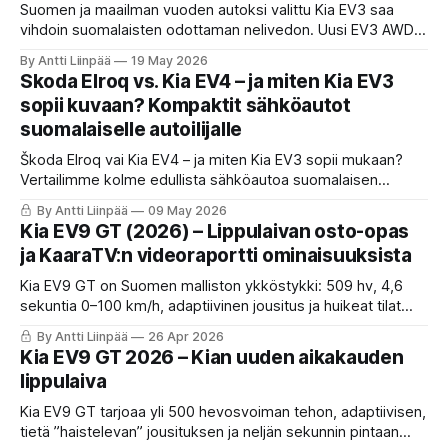
Suomen ja maailman vuoden autoksi valittu Kia EV3 saa
vihdoin suomalaisten odottaman nelivedon. Uusi EV3 AWD
tarjoaa 265 hevosvoimaa, ison akun ja kunnon
By Antti Liinpää
19 May 2026
talvivarustelun alle 46 000 euron lähtöhintaan. Mutta
Skoda Elroq vs. Kia EV4 – ja miten Kia EV3
riittääkö maltillinen latausteho kaatamaan luokan uuden
sopii kuvaan? Kompaktit sähköautot
kuninkaan?
suomalaiselle autoilijalle
Škoda Elroq vai Kia EV4 – ja miten Kia EV3 sopii mukaan?
Vertailimme kolme edullista sähköautoa suomalaisen
arkeen, talveen ja mökkimatkoille. Romutuspalkkio tekee
By Antti Liinpää
09 May 2026
niistä nyt erityisen houkuttelevia. Lue, kumpi voittaa hinta-
Kia EV9 GT (2026) – Lippulaivan osto-opas
laatusuhteessa, tilavuudessa ja talvikelissä.
ja KaaraTV:n videoraportti ominaisuuksista
Kia EV9 GT on Suomen malliston ykköstykki: 509 hv, 4,6
sekuntia 0–100 km/h, adaptiivinen jousitus ja huikeat tilat
jopa seitsemälle. Lue osto-opas ja vertailu: Kia EV9 GT vs.
By Antti Liinpää
26 Apr 2026
Polestar 3 vs. Volvo EX90.
Kia EV9 GT 2026 – Kian uuden aikakauden
lippulaiva
Kia EV9 GT tarjoaa yli 500 hevosvoiman tehon, adaptiivisen,
tietä ”haistelevan” jousituksen ja neljän sekunnin pintaan