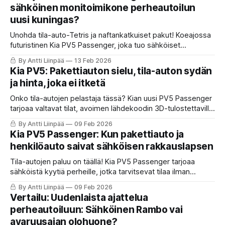
todellisesta huoltotarpeesta?
sähköinen monitoimikone perheautoilun
uusi kuningas?
Unohda tila-auto-Tetris ja naftankatkuiset pakut! Koeajossa
futuristinen Kia PV5 Passenger, joka tuo sähköiset
huipputilat lapsiperheiden ja taksien ulottuville
By Antti Liinpää
13 Feb 2026
hämmentävään hintaan. Lue, miksi tämä sähköinen
Kia PV5: Pakettiauton sielu, tila-auton sydän
monitoimikone on suorastaan ”tähtituote”.
ja hinta, joka ei itketä
Onko tila-autojen pelastaja tässä? Kian uusi PV5 Passenger
tarjoaa valtavat tilat, avoimen lähdekoodin 3D-tulostettaville
lisävarusteille ja mahdollisuuden talvigrillaukseen auton V2L-
By Antti Liinpää
09 Feb 2026
ominaisuudella. Lue ja katso ensifiilis PV5:n ohjaksissa.
Kia PV5 Passenger: Kun pakettiauto ja
henkilöauto saivat sähköisen rakkauslapsen
Tila-autojen paluu on täällä! Kia PV5 Passenger tarjoaa
sähköistä kyytiä perheille, jotka tarvitsevat tilaa ilman
kompromisseja. Alle 50 000 euron hintalapulla varustettu
By Antti Liinpää
09 Feb 2026
uutuus yllättää.
Vertailu: Uudenlaista ajattelua
perheautoiluun: Sähköinen Rambo vai
avaruusajan olohuone?