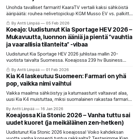
Unohda tavalliset farmarit! KaaraTV vertaili kaksi sähköistä
ääripäätä: rouhea nelivetopickup KGM Musso EV vs. palkittu
tilaihme Kia PV5. Toisessa on miljoonan kilometrin takuu,
By Antti Liinpää
05 Feb 2026
toisessa futuristinen olohuone. Kumpi konsepti on
Koeajo: Uudistunut Kia Sportage HEV 2026 –
perhearjen todellinen sankari? Lue yllättävä tuomio!
Mukavuutta, luonnon ääniä ja pientä ”vauhtia
ja vaarallisia tilanteita” -vibaa
Uudistunut Kia Sportage HEV 2026 juhlistaa mallin 20-
vuotista taivalta Suomessa. Koeajossa 239 hv Business
Premium -malli säväyttää Star Map -ilmeellä, mutta herättää
By Antti Liinpää
01 Feb 2026
talvikelissä kysymyksiä etuvedon toimivuudesta ja
Kia K4 laskeutuu Suomeen: Farmari on yhä
sisätilojen materiaaleista. Lue koko raportti!
pop, vaikka nimi vaihtui
Vaikka maailma sähköistyy ja katumaasturit valtaavat alaa,
uusi Kia K4 muistuttaa, miksi suomalainen rakastaa farmaria.
Tarjolla on jopa 604 litraa tavaratilaa, futuristista muotoilua ja
By Antti Liinpää
16 Jan 2026
houkutteleva alle 28 000 euron aloitushinta.
Koeajossa Kia Stonic 2026 – Vanha tuttu sai
uudet kuoret (ja meikäläinen zen-hetken)
Uudistunut Kia Stonic 2026 koeajossa! Voiko kahdeksan
vuotta vanha konsepti tuntua raikkaalta? Testasimme Kian