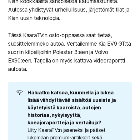
Kian kookkaasta sähköisestä katumaasturista.
Autossa yhdistyvät urheilullisuus, järjettömät tilat ja
Kian uusin teknologia.
Tässä KaaraTV:n osto-oppaassa saat tietää,
suosittelemmeko autoa. Vertailemme Kia EV9 GT:tä
suoriin kilpailijoihin Polestar 3:een ja Volvo
EX90:een. Tarjolla on myös kattava videoraportti
autosta.
💡
Haluatko katsoa, kuunnella ja lukea 
lisää viihdyttävää sisältöä uusista ja 
käytetyistä kaaroista, autojen 
historiaa, nykyisyyttä, 
koeajoraportteja ja vertailuja?
Liity KaaraTV:n jäseneksi ja pääset
lukemaan premium-artikkelit sekä