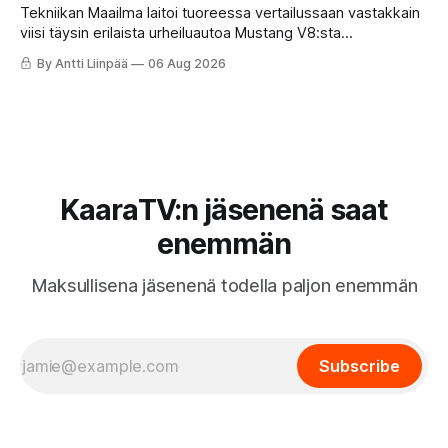
Tekniikan Maailma laitoi tuoreessa vertailussaan vastakkain
viisi täysin erilaista urheiluautoa Mustang V8:sta
täyssähköiseen Hyundai Ioniq 6 N:ään. KaaraTV otti lehden
By Antti Liinpää
06 Aug 2026
käteen ja pani autot omaan paremmuusjärjestykseen
fiiliksen, käytettävyyden ja hinta-laatusuhteen perusteella.
KaaraTV:n jäsenenä saat
enemmän
Maksullisena jäsenenä todella paljon enemmän
Subscribe