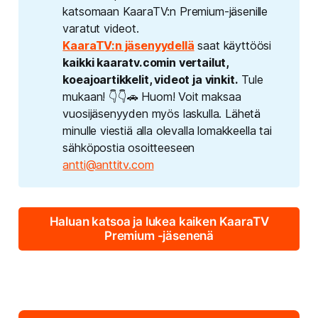
katsomaan KaaraTV:n Premium-jäsenille
varatut videot.
KaaraTV:n jäsenyydellä
saat käyttöösi
kaikki kaaratv.comin vertailut, 
koeajoartikkelit, videot ja vinkit.
Tule
mukaan! 👇👇🚗 Huom! Voit maksaa
vuosijäsenyyden myös laskulla. Lähetä
minulle viestiä alla olevalla lomakkeella tai
sähköpostia osoitteeseen
antti@anttitv.com
Haluan katsoa ja lukea kaiken KaaraTV
Premium -jäsenenä