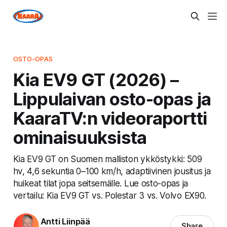
OSTO-OPAS
Kia EV9 GT (2026) –
Lippulaivan osto-opas ja
KaaraTV:n videoraportti
ominaisuuksista
Kia EV9 GT on Suomen malliston ykköstykki: 509
hv, 4,6 sekuntia 0–100 km/h, adaptiivinen jousitus ja
huikeat tilat jopa seitsemälle. Lue osto-opas ja
vertailu: Kia EV9 GT vs. Polestar 3 vs. Volvo EX90.
Antti Liinpää
Share