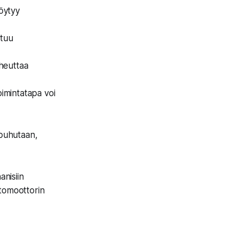
löytyy
stuu
iheuttaa
oimintatapa voi
a puhutaan,
anisiin
ttomoottorin