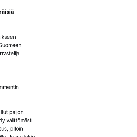
räisiä
tikseen
i Suomeen
rastelija.
ommentin
llut paljon
dy välittömästi
us, jolloin