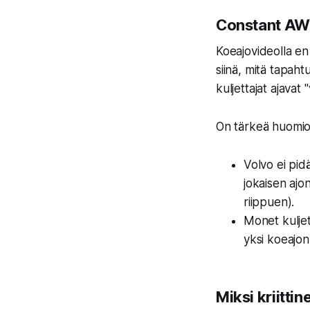
Constant AWD 
Koeajovideolla en 
siinä, mitä tapahtu
kuljettajat ajavat 
On tärkeä huomioi
Volvo ei pid
jokaisen ajon
riippuen).
Monet kuljet
yksi koeajon 
Miksi kriitti