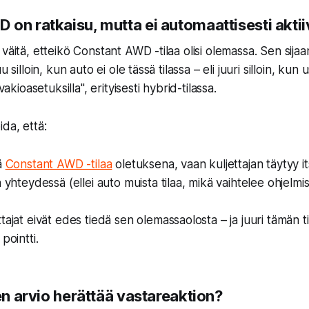
on ratkaisu, mutta ei automaattisesti aktii
väitä, etteikö Constant AWD -tilaa olisi olemassa. Sen sija
u silloin, kun auto ei ole tässä tilassa – eli juuri silloin, kun
"vakioasetuksilla", erityisesti hybrid-tilassa.
da, että:
ä
Constant AWD -tilaa
oletuksena, vaan kuljettajan täytyy it
 yhteydessä (ellei auto muista tilaa, mikä vaihtelee ohjelmis
tajat eivät edes tiedä sen olemassaolosta – ja juuri tämän t
pointti.
nen arvio herättää vastareaktion?