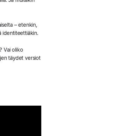
lla.
Ja muitakin
iselta – etenkin,
identiteettiäkin.
 Vai oliko
en täydet versiot