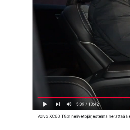
Volvo XC60 T8:n nelivetojärjestelmä herättää kes