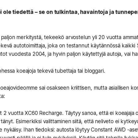
 ole tiedettä – se on tulkintaa, havaintoja ja tunnepe
in paljon merkitystä, tekeekö arvostelun yli 20 vuotta amma
ekevä autotoimittaja, joka on testannut käytännössä kaikk
ot vuodesta 2004, ja hyvin paljon käytettyjä autoja, vai har
hessa koeajoja tekevä tubettaja tai bloggari.
eajovideomme sai osakseen kriittisen, mutta asiallisen k
a:
lut 2 vuotta XC60 Recharge. Täytyy sanoa, että ei koeajaja o
nyt. Esimerkiksi valittaminen siitä, että neliveto ei kytkey
ee nykäisy. Ihan tiedoksi: autosta löytyy Constant AWD -aset