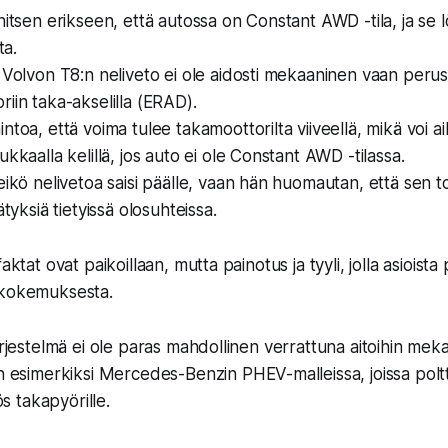
nitsen erikseen, että autossa on Constant AWD -tila, ja se 
ta.
 Volvon T8:n neliveto ei ole aidosti mekaaninen vaan peru
iin taka-akselilla (ERAD).
ntoa, että voima tulee takamoottorilta viiveellä, mikä voi a
kkaalla kelillä, jos auto ei ole Constant AWD -tilassa.
eikö nelivetoa saisi päälle, vaan hän huomautan, että sen t
ätyksiä tietyissä olosuhteissa.
aktat ovat paikoillaan, mutta painotus ja tyyli, jolla asioist
 kokemuksesta.
järjestelmä ei ole paras mahdollinen verrattuna
aitoihin meka
n esimerkiksi Mercedes-Benzin PHEV-malleissa, joissa pol
 takapyörille.