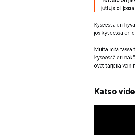
neliveto on jatk
juttuja oli jos
Kyseessä on hyvä e
jos kyseessä on om
Mutta mitä tässä 
kyseessä eri nä
ovat tarjolla vain 
Katso video