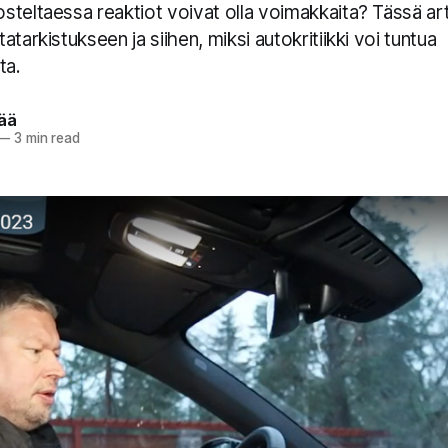
teltaessa reaktiot voivat olla voimakkaita? Tässä art
tarkistukseen ja siihen, miksi autokritiikki voi tuntua
ta.
pää
—
3 min read