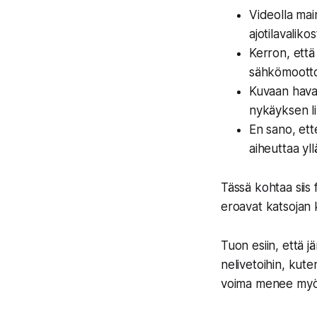
Videolla mai
ajotilavalikos
Kerron, että
sähkömoottor
Kuvaan havai
nykäyksen liu
En sano, ett
aiheuttaa yll
Tässä kohtaa siis f
eroavat katsojan
Tuon esiin, että 
nelivetoihin
, kute
voima menee myös