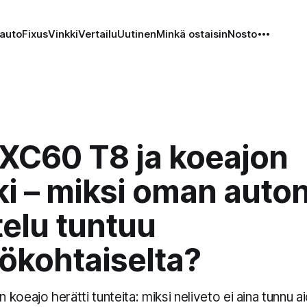
auto
Fixus
Vinkki
Vertailu
Uutinen
Minkä ostaisin
Nosto
 XC60 T8 ja koeajon
kki – miksi oman auto
telu tuntuu
ökohtaiselta?
oeajo herätti tunteita: miksi neliveto ei aina tunnu aid