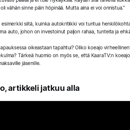
uvasti päällä ja ei tule nykäyksiä. Käytän sitä talvella liukkai
sa oli vähän sinne päin höpinää. Mutta aina ei voi onnistua.
"
simerkki siitä, kuinka autokritiikki voi tuntua henkilökohta
a auto, johon on investoinut paljon rahaa, tunteita ja ehkä 
tapauksessa oikeastaan tapahtui? Oliko koeajo virheellinen?
kökulma?
Tärkeä huomio on myös se, että KaaraTV:n koeajoj
maksaville jäsenille.
, artikkeli jatkuu alla