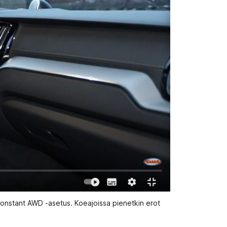
Constant AWD -asetus. Koeajoissa pienetkin erot 