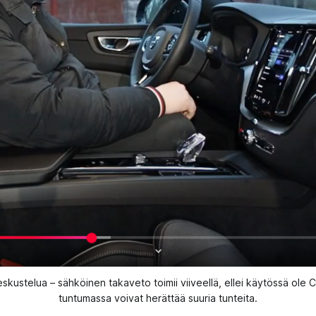
kustelua – sähköinen takaveto toimii viiveellä, ellei käytössä ole 
tuntumassa voivat herättää suuria tunteita.