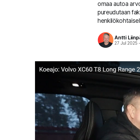
omaa autoa arvos
pureudutaan fakta
henkilökohtaisel
Antti Liin
27 Jul 2025