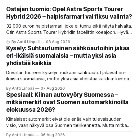
Ostajan tuomio: Opel Astra Sports Tourer
Hybrid 2026 – halpisfarmari vai fiksu valinta?
32 000 euron halpisfarmari, joka ei tunnu eikä näytä halvalta.
Otin Astra Sports Tourer Hybridin faceliftin koeajoon. Hyvä
istuin, oikeita nappeja ja kevythybridi, joka toimii ihan ok.
By Antti Liinpää
08 Aug 2026
Mutta ne viiveet ja se nykiminen? Katso ja lue koko tuomio.
Kysely: Suhtautuminen sähköautoihin jakaa
eri-ikäisiä suomalaisia – mutta yksi asia
yhdistää kaikkia
Drivalian tuoreen kyselyn mukaan sähköautot jakavat eri-
ikäisiä suomalaisia, mutta yksi asia yhdistää kaikkia: kiinteät
ja ennustettavat kuukausikulut ovat tärkein kriteeri autoa
By Antti Liinpää
07 Aug 2026
valittaessa.
Spesiaali: Kiinan autovyöry Suomessa –
mitkä merkit ovat Suomen automarkkinoilla
elokuussa 2026?
Kiinalaiset automerkit eivät ole enää vain tulevaisuuden
visio, vaan näkyvä osa Suomen tieliikennettä. Mutta mitkä
merkit hallitsevat markkinaa, mitkä keskittyvät
By Antti Liinpää
06 Aug 2026
pakettiautoihin ja mitä syksyn 2026 uutuuksilta sopii