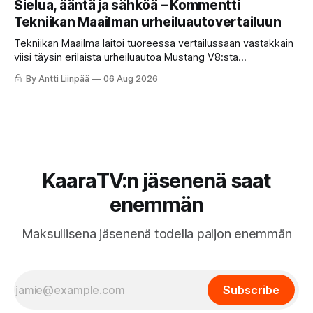
Sielua, ääntä ja sähköä – Kommentti
odottaa? Katso kattava katsaus maamme tarjontaan ja
Tekniikan Maailman urheiluautovertailuun
ostajan tärkeimpiin vinkkeihin!
Tekniikan Maailma laitoi tuoreessa vertailussaan vastakkain
viisi täysin erilaista urheiluautoa Mustang V8:sta
täyssähköiseen Hyundai Ioniq 6 N:ään. KaaraTV otti lehden
By Antti Liinpää
06 Aug 2026
käteen ja pani autot omaan paremmuusjärjestykseen
fiiliksen, käytettävyyden ja hinta-laatusuhteen perusteella.
KaaraTV:n jäsenenä saat
enemmän
Maksullisena jäsenenä todella paljon enemmän
Subscribe