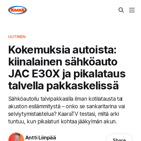
UUTINEN
Kokemuksia autoista:
kiinalainen sähköauto
JAC E30X ja pikalataus
talvella pakkaskelissä
Sähköautoilu talvipakkasilla ilman kotilatausta tai
akuston esilämmitystä – onko se sankaritarina vai
selviytymistaistelua? KaaraTV testasi, miltä arki
tuntuu, kun pikalaturi kohtaa jääkylmän akun.
Antti Liinpää
Share