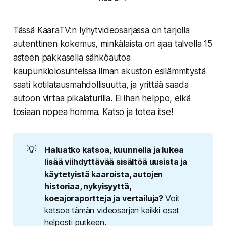
Tässä KaaraTV:n lyhytvideosarjassa on tarjolla
autenttinen kokemus, minkälaista on ajaa talvella 15
asteen pakkasella sähköautoa
kaupunkiolosuhteissa ilman akuston esilämmitystä
saati kotilatausmahdollisuutta, ja yrittää saada
autoon virtaa pikalaturilla. Ei ihan helppo, eikä
tosiaan nopea homma. Katso ja totea itse!
💡
Haluatko katsoa, kuunnella ja lukea 
lisää viihdyttävää sisältöä uusista ja 
käytetyistä kaaroista, autojen 
historiaa, nykyisyyttä, 
koeajoraportteja ja vertailuja? 
Voit
katsoa tämän videosarjan kaikki osat
helposti putkeen.