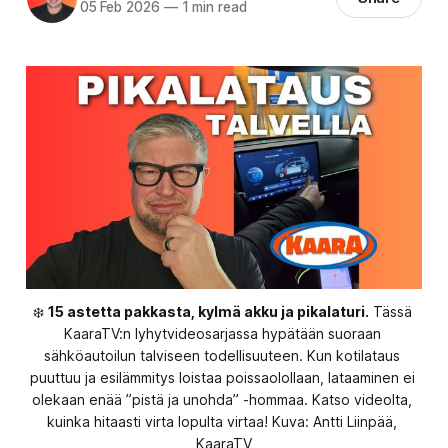
05 Feb 2026
—
1 min read
❄️ 
15 astetta pakkasta, kylmä akku ja pikalaturi.
 Tässä 
KaaraTV:n lyhytvideosarjassa hypätään suoraan 
sähköautoilun talviseen todellisuuteen. Kun kotilataus 
puuttuu ja esilämmitys loistaa poissaolollaan, lataaminen ei 
olekaan enää ”pistä ja unohda” -hommaa. Katso videolta, 
kuinka hitaasti virta lopulta virtaa! Kuva: Antti Liinpää, 
KaaraTV