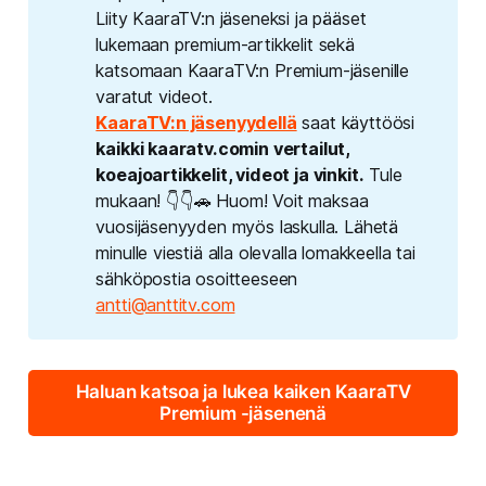
Liity KaaraTV:n jäseneksi ja pääset
lukemaan premium-artikkelit sekä
katsomaan KaaraTV:n Premium-jäsenille
varatut videot.
KaaraTV:n jäsenyydellä
saat käyttöösi
kaikki kaaratv.comin vertailut, 
koeajoartikkelit, videot ja vinkit.
Tule
mukaan! 👇👇🚗 Huom! Voit maksaa
vuosijäsenyyden myös laskulla. Lähetä
minulle viestiä alla olevalla lomakkeella tai
sähköpostia osoitteeseen
antti@anttitv.com
Haluan katsoa ja lukea kaiken KaaraTV
Premium -jäsenenä