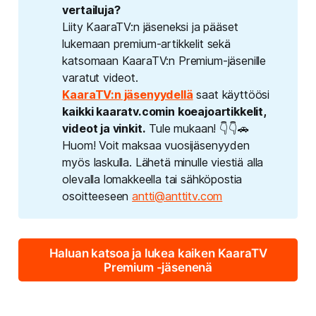
vertailuja? 
Liity KaaraTV:n jäseneksi ja pääset
lukemaan premium-artikkelit sekä
katsomaan KaaraTV:n Premium-jäsenille
varatut videot.
KaaraTV:n jäsenyydellä
saat käyttöösi
kaikki kaaratv.comin koeajoartikkelit, 
videot ja vinkit.
Tule mukaan! 👇👇🚗
Huom! Voit maksaa vuosijäsenyyden
myös laskulla. Lähetä minulle viestiä alla
olevalla lomakkeella tai sähköpostia
osoitteeseen
antti@anttitv.com
Haluan katsoa ja lukea kaiken KaaraTV
Premium -jäsenenä