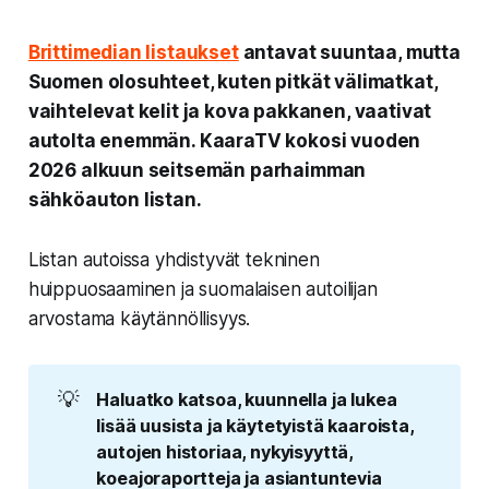
Brittimedian listaukset
antavat suuntaa, mutta
Suomen olosuhteet, kuten pitkät välimatkat,
vaihtelevat kelit ja kova pakkanen, vaativat
autolta enemmän. KaaraTV kokosi vuoden
2026 alkuun seitsemän parhaimman
sähköauton listan.
Listan autoissa yhdistyvät tekninen
huippuosaaminen ja suomalaisen autoilijan
arvostama käytännöllisyys.
💡
Haluatko katsoa, kuunnella ja lukea 
lisää uusista ja käytetyistä kaaroista, 
autojen historiaa, nykyisyyttä, 
koeajoraportteja ja asiantuntevia 