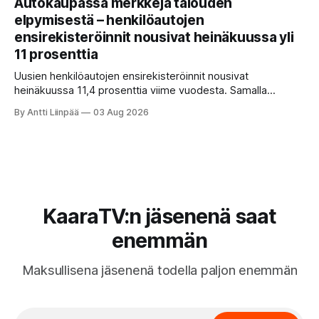
Autokaupassa merkkejä talouden
ominaisuudet sekä tyypilliset sudenkuopat hyötyajoneuvoa
elpymisestä – henkilöautojen
etsivälle.
ensirekisteröinnit nousivat heinäkuussa yli
11 prosenttia
Uusien henkilöautojen ensirekisteröinnit nousivat
heinäkuussa 11,4 prosenttia viime vuodesta. Samalla
täyssähköautojen vahva asema säilyy, sillä lähes puolet
By Antti Liinpää
03 Aug 2026
alkuvuonna rekisteröidyistä henkilöautoista oli
täyssähköisiä.
KaaraTV:n jäsenenä saat
enemmän
Maksullisena jäsenenä todella paljon enemmän