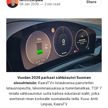
Share
08 Jan 2026
—
2 min read
Vuoden 2026 parhaat sähköautot Suomen
olosuhteisiin:
 KaaraTV:n listauksessa painotettiin 
latausnopeutta, talviominaisuuksia ja toimintamatkaa. TOP 7 
-listalla sähköautoilun uutta kärkeä edustavat mallit, jotka 
asettavat riman korkealle suomalaisilla teillä. Kuva: Antti 
Liinpää, KaaraTV