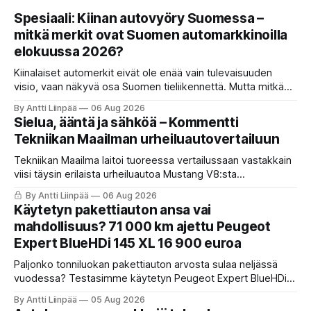
Spesiaali: Kiinan autovyöry Suomessa –
mitkä merkit ovat Suomen automarkkinoilla
elokuussa 2026?
Kiinalaiset automerkit eivät ole enää vain tulevaisuuden
visio, vaan näkyvä osa Suomen tieliikennettä. Mutta mitkä
merkit hallitsevat markkinaa, mitkä keskittyvät
By Antti Liinpää
06 Aug 2026
pakettiautoihin ja mitä syksyn 2026 uutuuksilta sopii
Sielua, ääntä ja sähköä – Kommentti
odottaa? Katso kattava katsaus maamme tarjontaan ja
Tekniikan Maailman urheiluautovertailuun
ostajan tärkeimpiin vinkkeihin!
Tekniikan Maailma laitoi tuoreessa vertailussaan vastakkain
viisi täysin erilaista urheiluautoa Mustang V8:sta
täyssähköiseen Hyundai Ioniq 6 N:ään. KaaraTV otti lehden
By Antti Liinpää
06 Aug 2026
käteen ja pani autot omaan paremmuusjärjestykseen
Käytetyn pakettiauton ansa vai
fiiliksen, käytettävyyden ja hinta-laatusuhteen perusteella.
mahdollisuus? 71 000 km ajettu Peugeot
Expert BlueHDi 145 XL 16 900 euroa
Paljonko tonniluokan pakettiauton arvosta sulaa neljässä
vuodessa? Testasimme käytetyn Peugeot Expert BlueHDi
145 XL -mallin, jonka hinta uutena oli 46 500 € ja on nyt vain
By Antti Liinpää
05 Aug 2026
16 900 €. Perkaamme auton taustat, varusteet, ajo-