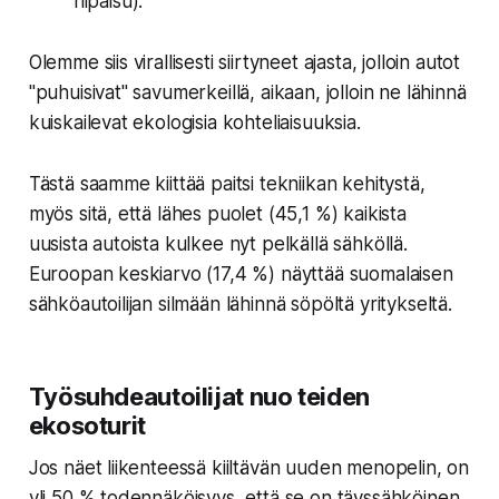
hipaisu).
Olemme siis virallisesti siirtyneet ajasta, jolloin autot
"puhuisivat" savumerkeillä, aikaan, jolloin ne lähinnä
kuiskailevat ekologisia kohteliaisuuksia.
Tästä saamme kiittää paitsi tekniikan kehitystä,
myös sitä, että lähes puolet (
45,1 %
) kaikista
uusista autoista kulkee nyt pelkällä sähköllä.
Euroopan keskiarvo (
17,4 %
) näyttää suomalaisen
sähköautoilijan silmään lähinnä söpöltä yritykseltä.
Työsuhdeautoilijat nuo teiden
ekosoturit
Jos näet liikenteessä kiiltävän uuden menopelin, on
yli 50 % todennäköisyys, että se on täyssähköinen