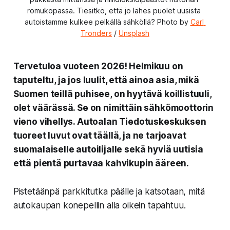
romukopassa. Tiesitkö, että jo lähes puolet uusista 
autoistamme kulkee pelkällä sähköllä? Photo by 
Carl 
Tronders
 / 
Unsplash
Tervetuloa vuoteen 2026! Helmikuu on
taputeltu, ja jos luulit, että ainoa asia, mikä
Suomen teillä puhisee, on hyytävä koillistuuli,
olet väärässä. Se on nimittäin sähkömoottorin
vieno vihellys. Autoalan Tiedotuskeskuksen
tuoreet luvut ovat täällä, ja ne tarjoavat
suomalaiselle autoilijalle sekä hyviä uutisia
että pientä purtavaa kahvikupin ääreen.
Pistetäänpä parkkitutka päälle ja katsotaan, mitä
autokaupan konepellin alla oikein tapahtuu.