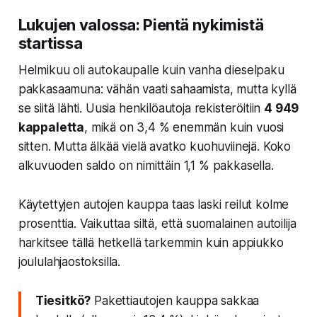
Lukujen valossa: Pientä nykimistä
startissa
Helmikuu oli autokaupalle kuin vanha dieselpaku
pakkasaamuna: vähän vaati sahaamista, mutta kyllä
se siitä lähti. Uusia henkilöautoja rekisteröitiin
4 949
kappaletta
, mikä on 3,4 % enemmän kuin vuosi
sitten. Mutta älkää vielä avatko kuohuviinejä. Koko
alkuvuoden saldo on nimittäin 1,1 % pakkasella.
Käytettyjen autojen kauppa taas laski reilut kolme
prosenttia. Vaikuttaa siltä, että suomalainen autoilija
harkitsee tällä hetkellä tarkemmin kuin appiukko
joululahjaostoksilla.
Tiesitkö?
Pakettiautojen kauppa sakkaa