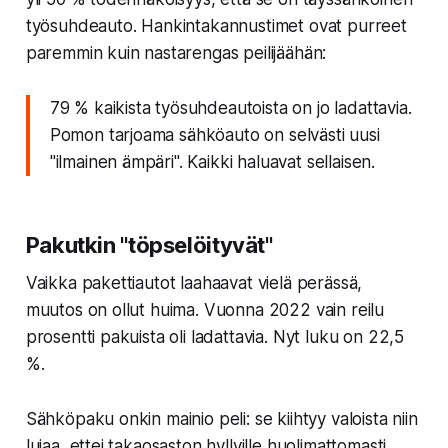
työsuhdeauto. Hankintakannustimet ovat purreet
paremmin kuin nastarengas peilijäähän:
79 % kaikista työsuhdeautoista on jo ladattavia.
Pomon tarjoama sähköauto on selvästi uusi
"ilmainen ämpäri". Kaikki haluavat sellaisen.
Pakutkin "töpselöityvät"
Vaikka pakettiautot laahaavat vielä perässä,
muutos on ollut huima. Vuonna 2022 vain reilu
prosentti pakuista oli ladattavia. Nyt luku on
22,5
%
.
Sähköpaku onkin mainio peli: se kiihtyy valoista niin
lujaa, ettei takaosaston hyllyille huolimattomasti