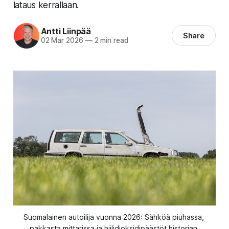
lataus kerrallaan.
Antti Liinpää
Share
02 Mar 2026
—
2 min read
Suomalainen autoilija vuonna 2026: Sähköä piuhassa, 
pakkasta mittarissa ja hiilidioksidipäästöt historian 