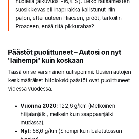
huolella (alkuvuosi -16,4 %). Liekö raksamiesten
suosikkieväs eli lihapiirakka kallistunut niin
paljon, ettei uuteen Hiaceen, prööt, tarkoitin
Proaceen, enää riitä pikkurahaa?
Päästöt puolittuneet – Autosi on nyt
"laihempi" kuin koskaan
Tässä on se varsinainen uutispommi: Uusien autojen
keskimääräiset hiilidioksidipäästöt ovat
puolittuneet
viidessä vuodessa.
Vuonna 2020:
122,6 g/km (Melkoinen
hiilijalanjälki, melkein kuin saappaanjälki
mudassa).
Nyt:
58,6 g/km (Sirompi kuin balettitossun