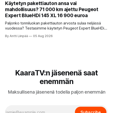
käteen ja pani autot omaan paremmuusjärjestykseen
Käytetyn pakettiauton ansa vai
fiiliksen, käytettävyyden ja hinta-laatusuhteen perusteella.
mahdollisuus? 71 000 km ajettu Peugeot
Expert BlueHDi 145 XL 16 900 euroa
Paljonko tonniluokan pakettiauton arvosta sulaa neljässä
vuodessa? Testasimme käytetyn Peugeot Expert BlueHDi
145 XL -mallin, jonka hinta uutena oli 46 500 € ja on nyt vain
By Antti Liinpää
05 Aug 2026
16 900 €. Perkaamme auton taustat, varusteet, ajo-
ominaisuudet sekä tyypilliset sudenkuopat hyötyajoneuvoa
etsivälle.
KaaraTV:n jäsenenä saat
enemmän
Maksullisena jäsenenä todella paljon enemmän
Subscribe