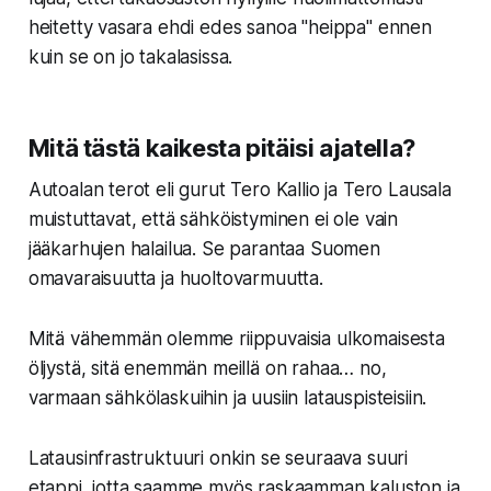
heitetty vasara ehdi edes sanoa "heippa" ennen
kuin se on jo takalasissa.
Mitä tästä kaikesta pitäisi ajatella?
Autoalan terot eli gurut Tero Kallio ja Tero Lausala
muistuttavat, että sähköistyminen ei ole vain
jääkarhujen halailua. Se parantaa Suomen
omavaraisuutta ja huoltovarmuutta.
Mitä vähemmän olemme riippuvaisia ulkomaisesta
öljystä, sitä enemmän meillä on rahaa… no,
varmaan sähkölaskuihin ja uusiin latauspisteisiin.
Latausinfrastruktuuri onkin se seuraava suuri
etappi, jotta saamme myös raskaamman kaluston ja