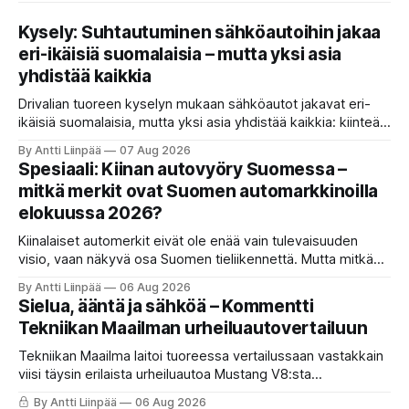
Kysely: Suhtautuminen sähköautoihin jakaa
eri-ikäisiä suomalaisia – mutta yksi asia
yhdistää kaikkia
Drivalian tuoreen kyselyn mukaan sähköautot jakavat eri-
ikäisiä suomalaisia, mutta yksi asia yhdistää kaikkia: kiinteät
ja ennustettavat kuukausikulut ovat tärkein kriteeri autoa
By Antti Liinpää
07 Aug 2026
valittaessa.
Spesiaali: Kiinan autovyöry Suomessa –
mitkä merkit ovat Suomen automarkkinoilla
elokuussa 2026?
Kiinalaiset automerkit eivät ole enää vain tulevaisuuden
visio, vaan näkyvä osa Suomen tieliikennettä. Mutta mitkä
merkit hallitsevat markkinaa, mitkä keskittyvät
By Antti Liinpää
06 Aug 2026
pakettiautoihin ja mitä syksyn 2026 uutuuksilta sopii
Sielua, ääntä ja sähköä – Kommentti
odottaa? Katso kattava katsaus maamme tarjontaan ja
Tekniikan Maailman urheiluautovertailuun
ostajan tärkeimpiin vinkkeihin!
Tekniikan Maailma laitoi tuoreessa vertailussaan vastakkain
viisi täysin erilaista urheiluautoa Mustang V8:sta
täyssähköiseen Hyundai Ioniq 6 N:ään. KaaraTV otti lehden
By Antti Liinpää
06 Aug 2026