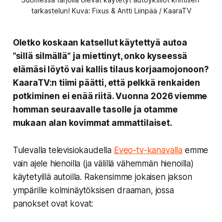
tarkastelun! Kuva: Fixus & Antti Liinpää / KaaraTV
Oletko koskaan katsellut käytettyä autoa
”sillä silmällä” ja miettinyt, onko kyseessä
elämäsi löytö vai kallis tilaus korjaamojonoon?
KaaraTV:n tiimi
päätti, että pelkkä renkaiden
potkiminen ei enää riitä. Vuonna 2026 viemme
homman seuraavalle tasolle ja otamme
mukaan alan kovimmat ammattilaiset.
Tulevalla televisiokaudella
Eveo-tv-kanavalla
emme
vain ajele hienoilla (ja välillä vähemmän hienoilla)
käytetyillä autoilla. Rakensimme jokaisen jakson
ympärille kolminäytöksisen draaman, jossa
panokset ovat kovat: