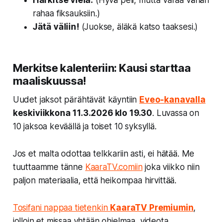
Harkitse vielä.
(Hyvä peli, mutta varaa vähän
rahaa fiksauksiin.)
Jätä väliin!
(Juokse, äläkä katso taaksesi.)
Merkitse kalenteriin: Kausi starttaa
maaliskuussa!
Uudet jaksot pärähtävät käyntiin
Eveo-kanavalla
keskiviikkona 11.3.2026 klo 19.30
. Luvassa on
10 jaksoa keväällä ja toiset 10 syksyllä.
Jos et malta odottaa telkkariin asti, ei hätää. Me
tuuttaamme tänne
KaaraTV.comiin
joka viikko niin
paljon materiaalia, että heikompaa hirvittää.
Tosifani nappaa tietenkin
KaaraTV Premiumin
,
jolloin et missaa yhtään ohjelmaa, videota,