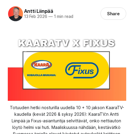
Antti Liinpää
Share
13 Feb 2026
—
1 min read
Totuuden hetki nosturilla uudella 10 + 10 jakson KaaraTV-
kaudella (kevät 2026 & syksy 2026): KaaraTV:n Antti 
Liinpää ja Fixus-asiantuntija selvittävät, onko nettiauton 
löytö helmi vai huti. Maaliskuussa nähdään, kestävätkö 
Suomessa tarjolla olevat käytetyt autoyksilöt kriittisen 