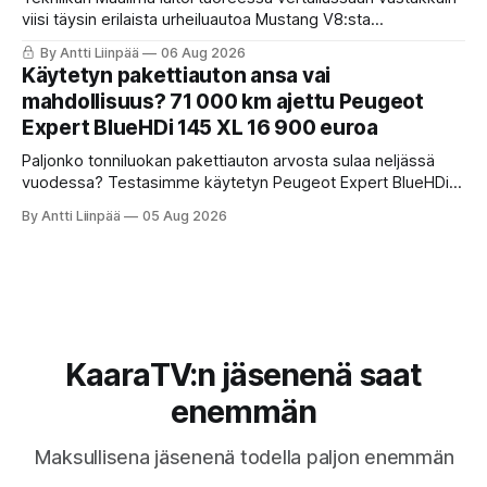
viisi täysin erilaista urheiluautoa Mustang V8:sta
täyssähköiseen Hyundai Ioniq 6 N:ään. KaaraTV otti lehden
By Antti Liinpää
06 Aug 2026
käteen ja pani autot omaan paremmuusjärjestykseen
Käytetyn pakettiauton ansa vai
fiiliksen, käytettävyyden ja hinta-laatusuhteen perusteella.
mahdollisuus? 71 000 km ajettu Peugeot
Expert BlueHDi 145 XL 16 900 euroa
Paljonko tonniluokan pakettiauton arvosta sulaa neljässä
vuodessa? Testasimme käytetyn Peugeot Expert BlueHDi
145 XL -mallin, jonka hinta uutena oli 46 500 € ja on nyt vain
By Antti Liinpää
05 Aug 2026
16 900 €. Perkaamme auton taustat, varusteet, ajo-
ominaisuudet sekä tyypilliset sudenkuopat hyötyajoneuvoa
etsivälle.
KaaraTV:n jäsenenä saat
enemmän
Maksullisena jäsenenä todella paljon enemmän