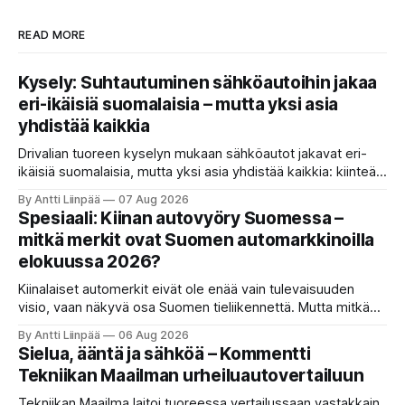
READ MORE
Kysely: Suhtautuminen sähköautoihin jakaa
eri-ikäisiä suomalaisia – mutta yksi asia
yhdistää kaikkia
Drivalian tuoreen kyselyn mukaan sähköautot jakavat eri-
ikäisiä suomalaisia, mutta yksi asia yhdistää kaikkia: kiinteät
ja ennustettavat kuukausikulut ovat tärkein kriteeri autoa
By Antti Liinpää
07 Aug 2026
valittaessa.
Spesiaali: Kiinan autovyöry Suomessa –
mitkä merkit ovat Suomen automarkkinoilla
elokuussa 2026?
Kiinalaiset automerkit eivät ole enää vain tulevaisuuden
visio, vaan näkyvä osa Suomen tieliikennettä. Mutta mitkä
merkit hallitsevat markkinaa, mitkä keskittyvät
By Antti Liinpää
06 Aug 2026
pakettiautoihin ja mitä syksyn 2026 uutuuksilta sopii
Sielua, ääntä ja sähköä – Kommentti
odottaa? Katso kattava katsaus maamme tarjontaan ja
Tekniikan Maailman urheiluautovertailuun
ostajan tärkeimpiin vinkkeihin!
Tekniikan Maailma laitoi tuoreessa vertailussaan vastakkain