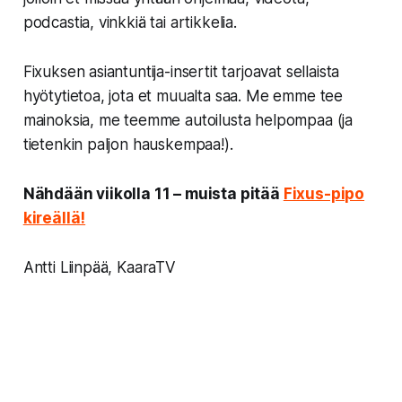
podcastia, vinkkiä tai artikkelia.
Fixuksen asiantuntija-insertit tarjoavat sellaista
hyötytietoa, jota et muualta saa. Me emme tee
mainoksia, me teemme autoilusta helpompaa (ja
tietenkin paljon hauskempaa!).
Nähdään viikolla 11 – muista pitää
Fixus-pipo
kireällä!
Antti Liinpää, KaaraTV