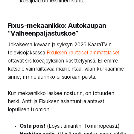
koeajoauton tekninen kunto.
Fixus-mekaanikko: Autokaupan
”Valheenpaljastuskoe”
Jokaisessa kevään ja syksyn 2026 KaaraTV:n
televisiojaksossa
Fixuksen rautaiset ammattilaiset
ottavat siis koeajoyksilön käsittelyynsä. Eli emme
katsele vain kiiltävää maalipintaa, vaan kurkaamme
sinne, minne aurinko ei suoraan paista.
Kun mekaanikko laskee nosturin, on totuuden
hetki. Antti ja Fixuksen asiantuntija antavat
lopullisen tuomion:
Osta pois!
(Löysit timantin. Toimi nopeasti.)