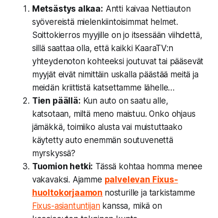
Metsästys alkaa:
Antti kaivaa Nettiauton
syövereistä mielenkiintoisimmat helmet.
Soittokierros myyjille on jo itsessään viihdettä,
sillä saattaa olla, että kaikki KaaraTV:n
yhteydenoton kohteeksi joutuvat tai pääsevät
myyjät eivät nimittäin uskalla päästää meitä ja
meidän kriittistä katsettamme lähelle…
Tien päällä:
Kun auto on saatu alle,
katsotaan, miltä meno maistuu. Onko ohjaus
jämäkkä, toimiiko alusta vai muistuttaako
käytetty auto enemmän soutuvenettä
myrskyssä?
Tuomion hetki:
Tässä kohtaa homma menee
vakavaksi. Ajamme
palvelevan
Fixus-
huoltokorjaamon
nosturille ja tarkistamme
Fixus-asiantuntijan
kanssa, mikä on