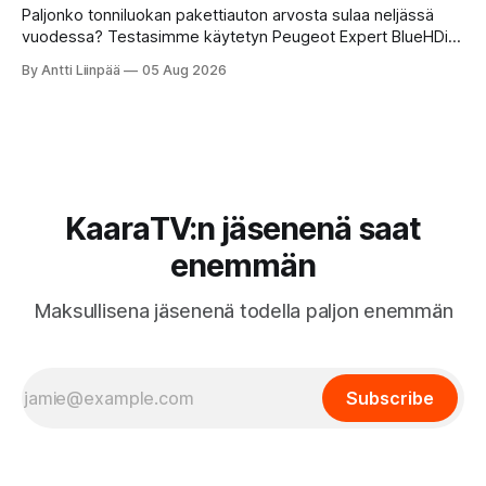
Paljonko tonniluokan pakettiauton arvosta sulaa neljässä
vuodessa? Testasimme käytetyn Peugeot Expert BlueHDi
145 XL -mallin, jonka hinta uutena oli 46 500 € ja on nyt vain
By Antti Liinpää
05 Aug 2026
16 900 €. Perkaamme auton taustat, varusteet, ajo-
ominaisuudet sekä tyypilliset sudenkuopat hyötyajoneuvoa
etsivälle.
KaaraTV:n jäsenenä saat
enemmän
Maksullisena jäsenenä todella paljon enemmän
Subscribe