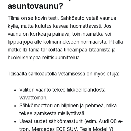
asuntovaunu?
Tämä on se kovin testi.
Sähköauto vetää vaunua
kyllä, mutta kulutus kasvaa huomattavasti.
Jos
vaunu on korkea ja painava, toimintamatka voi
tippua jopa alle kolmannekseen normaalista. Pitkillä
matkoilla tämä tarkoittaa tiheämpää lataamista ja
huolellisempaa reittisuunnittelua.
Toisaalta sähköautolla vetämisessä on myös etuja:
Välitön vääntö tekee liikkeellelähdöstä
vaivattoman.
Sähkömoottori on hiljainen ja pehmeä, mikä
tekee ajamisesta miellyttävää.
Useat uudet sähkömaasturit (esim. Audi Q8 e-
tron, Mercedes EQE SUV, Tesla Model Y)