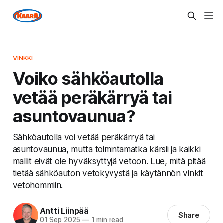
VINKKI
Voiko sähköautolla
vetää peräkärryä tai
asuntovaunua?
Sähköautolla voi vetää peräkärryä tai
asuntovaunua, mutta toimintamatka kärsii ja kaikki
mallit eivät ole hyväksyttyjä vetoon. Lue, mitä pitää
tietää sähköauton vetokyvystä ja käytännön vinkit
vetohommiin.
Antti Liinpää
Share
01 Sep 2025
—
1 min read