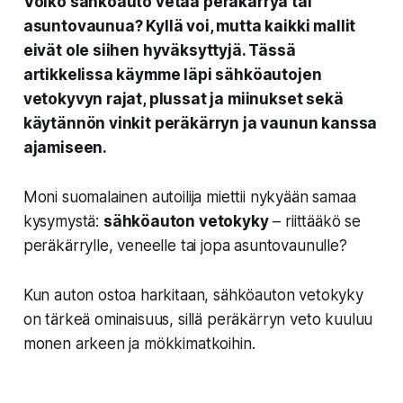
Voiko sähköauto vetää peräkärryä tai
asuntovaunua? Kyllä voi, mutta kaikki mallit
eivät ole siihen hyväksyttyjä. Tässä
artikkelissa käymme läpi sähköautojen
vetokyvyn rajat, plussat ja miinukset sekä
käytännön vinkit peräkärryn ja vaunun kanssa
ajamiseen.
Moni suomalainen autoilija miettii nykyään samaa
kysymystä:
sähköauton vetokyky
– riittääkö se
peräkärrylle, veneelle tai jopa asuntovaunulle?
Kun auton ostoa harkitaan, sähköauton vetokyky
on tärkeä ominaisuus, sillä peräkärryn veto kuuluu
monen arkeen ja mökkimatkoihin.