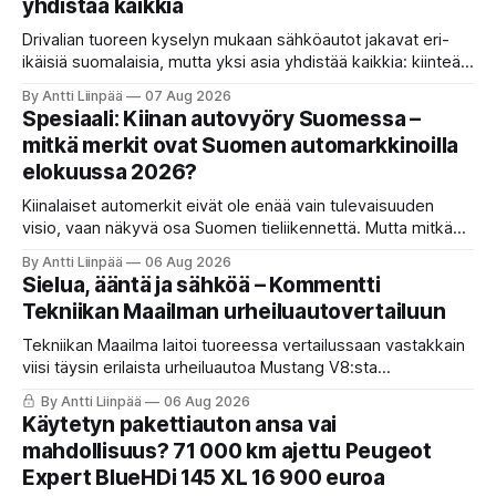
yhdistää kaikkia
Drivalian tuoreen kyselyn mukaan sähköautot jakavat eri-
ikäisiä suomalaisia, mutta yksi asia yhdistää kaikkia: kiinteät
ja ennustettavat kuukausikulut ovat tärkein kriteeri autoa
By Antti Liinpää
07 Aug 2026
valittaessa.
Spesiaali: Kiinan autovyöry Suomessa –
mitkä merkit ovat Suomen automarkkinoilla
elokuussa 2026?
Kiinalaiset automerkit eivät ole enää vain tulevaisuuden
visio, vaan näkyvä osa Suomen tieliikennettä. Mutta mitkä
merkit hallitsevat markkinaa, mitkä keskittyvät
By Antti Liinpää
06 Aug 2026
pakettiautoihin ja mitä syksyn 2026 uutuuksilta sopii
Sielua, ääntä ja sähköä – Kommentti
odottaa? Katso kattava katsaus maamme tarjontaan ja
Tekniikan Maailman urheiluautovertailuun
ostajan tärkeimpiin vinkkeihin!
Tekniikan Maailma laitoi tuoreessa vertailussaan vastakkain
viisi täysin erilaista urheiluautoa Mustang V8:sta
täyssähköiseen Hyundai Ioniq 6 N:ään. KaaraTV otti lehden
By Antti Liinpää
06 Aug 2026
käteen ja pani autot omaan paremmuusjärjestykseen
Käytetyn pakettiauton ansa vai
fiiliksen, käytettävyyden ja hinta-laatusuhteen perusteella.
mahdollisuus? 71 000 km ajettu Peugeot
Expert BlueHDi 145 XL 16 900 euroa