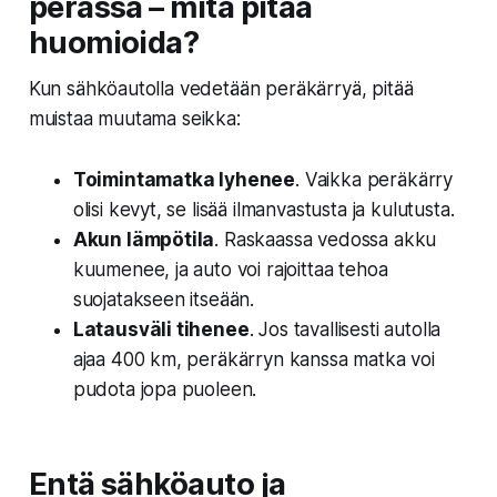
perässä – mitä pitää
huomioida?
Kun sähköautolla vedetään peräkärryä, pitää
muistaa muutama seikka:
Toimintamatka lyhenee
. Vaikka peräkärry
olisi kevyt, se lisää ilmanvastusta ja kulutusta.
Akun lämpötila
. Raskaassa vedossa akku
kuumenee, ja auto voi rajoittaa tehoa
suojatakseen itseään.
Latausväli tihenee
. Jos tavallisesti autolla
ajaa 400 km, peräkärryn kanssa matka voi
pudota jopa puoleen.
Entä sähköauto ja