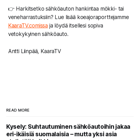
👉 Harkitsetko sähköauton hankintaa mökki- tai
veneharrastuksiin? Lue lisää koeajoraporttejamme
KaaraTV.comissa
ja löydä itsellesi sopiva
vetokykyinen sähköauto.
Antti Liinpää, KaaraTV
READ MORE
Kysely: Suhtautuminen sähköautoihin jakaa
eri-ikäisiä suomalaisia – mutta yksi asia