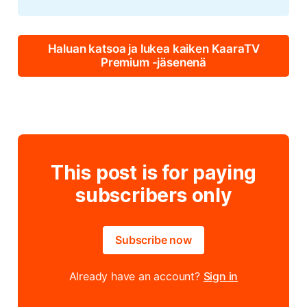
Haluan katsoa ja lukea kaiken KaaraTV
Premium -jäsenenä
This post is for paying
subscribers only
Subscribe now
Already have an account?
Sign in