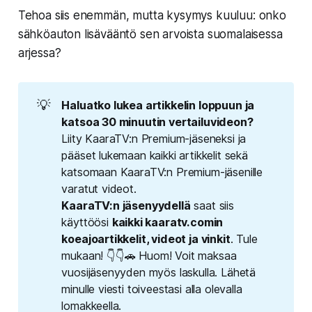
Tehoa siis enemmän, mutta kysymys kuuluu: onko
sähköauton lisävääntö sen arvoista suomalaisessa
arjessa?
💡
Haluatko lukea artikkelin loppuun ja 
katsoa 30 minuutin vertailuvideon? 
Liity KaaraTV:n Premium-jäseneksi ja
pääset lukemaan kaikki artikkelit sekä
katsomaan KaaraTV:n Premium-jäsenille
varatut videot.
KaaraTV:n jäsenyydellä
saat siis
käyttöösi
kaikki kaaratv.comin 
koeajoartikkelit, videot ja vinkit
. Tule
mukaan! 👇👇🚗 Huom! Voit maksaa
vuosijäsenyyden myös laskulla.
Lähetä 
minulle viesti toiveestasi alla olevalla 
lomakkeella.