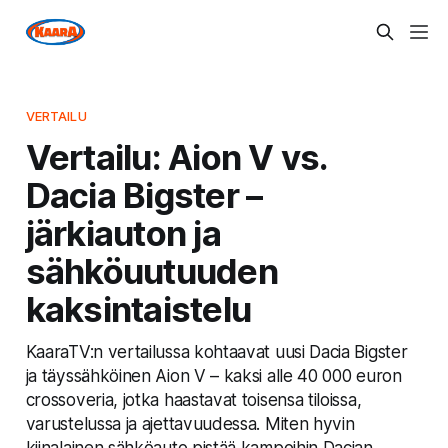
VERTAILU
Vertailu: Aion V vs.
Dacia Bigster –
järkiauton ja
sähköuutuuden
kaksintaistelu
KaaraTV:n vertailussa kohtaavat uusi Dacia Bigster
ja täyssähköinen Aion V – kaksi alle 40 000 euron
crossoveria, jotka haastavat toisensa tiloissa,
varustelussa ja ajettavuudessa. Miten hyvin
kiinalainen sähköauto pistää kampoihin Dacian