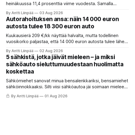
heinäkuussa 11,4 prosenttia viime vuodesta. Samalla
täyssähköautojen vahva asema säilyy, sillä lähes puolet
By Antti Liinpää
03 Aug 2026
alkuvuonna rekisteröidyistä henkilöautoista oli
Autorahoituksen ansa: näin 14 000 euron
täyssähköisiä.
autosta tulee 18 300 euron auto
Kuukausierä 209 €/kk näyttää halvalta, mutta todellinen
vuosikorko paljastaa, että 14 000 euron autosta tulee lähes
18 300 euron auto. Näin luet autorahoituksen oikean hinnan
By Antti Liinpää
02 Aug 2026
ja säästät tuhansia. Yksi korkokatto-fakta, jonka moni
5 sähkistä, jotka jäivät mieleen – ja miksi
ymmärtää väärin.
sähköauto sieluttumuudestaan huolimatta
koskettaa
Sähkömiehet sanovat minua bensalenkkariksi, bensamiehet
sähköinnokkaaksi. Silti viisi sähköautoa jäi soimaan mieleen.
Yksi vei huoletta Turkuun. Toinen antoi tunnelman, jonka
By Antti Liinpää
01 Aug 2026
hinta oli 32 000 euroa. Ja yksi antoi sen harvinaisimman:
ajamisen ilon.