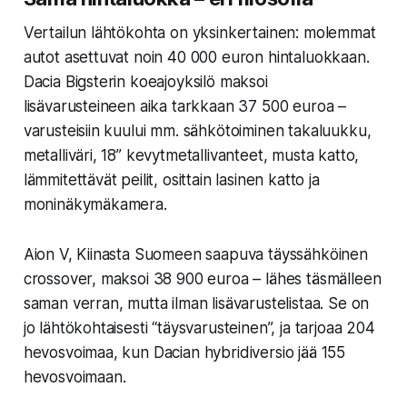
Vertailun lähtökohta on yksinkertainen: molemmat
autot asettuvat noin 40 000 euron hintaluokkaan.
Dacia Bigsterin koeajoyksilö maksoi
lisävarusteineen aika tarkkaan 37 500 euroa –
varusteisiin kuului mm. sähkötoiminen takaluukku,
metalliväri, 18” kevytmetallivanteet, musta katto,
lämmitettävät peilit, osittain lasinen katto ja
moninäkymäkamera.
Aion V, Kiinasta Suomeen saapuva täyssähköinen
crossover, maksoi 38 900 euroa – lähes täsmälleen
saman verran, mutta ilman lisävarustelistaa. Se on
jo lähtökohtaisesti “täysvarusteinen”, ja tarjoaa 204
hevosvoimaa, kun Dacian hybridiversio jää 155
hevosvoimaan.