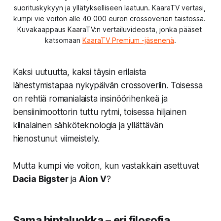
suorituskykyyn ja yllätykselliseen laatuun. KaaraTV vertasi, 
kumpi vie voiton alle 40 000 euron crossoverien taistossa. 
Kuvakaappaus KaaraTV:n vertailuvideosta, jonka pääset 
katsomaan 
KaaraTV Premium -jäsenenä
.
Kaksi uutuutta, kaksi täysin erilaista
lähestymistapaa nykypäivän crossoveriin. Toisessa
on rehtiä romanialaista insinöörihenkeä ja
bensiinimoottorin tuttu rytmi, toisessa hiljainen
kiinalainen sähköteknologia ja yllättävän
hienostunut viimeistely.
Mutta kumpi vie voiton, kun vastakkain asettuvat
Dacia Bigster
ja
Aion V
?
Sama hintaluokka – eri filosofia