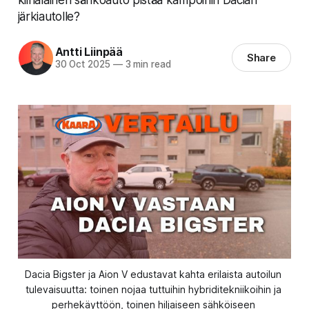
järkiautolle?
Antti Liinpää
Share
30 Oct 2025
—
3 min read
Dacia Bigster ja Aion V edustavat kahta erilaista autoilun 
tulevaisuutta: toinen nojaa tuttuihin hybriditekniikoihin ja 
perhekäyttöön, toinen hiljaiseen sähköiseen 