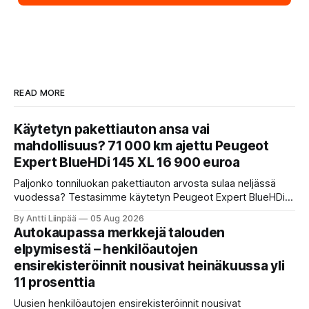
READ MORE
Käytetyn pakettiauton ansa vai
mahdollisuus? 71 000 km ajettu Peugeot
Expert BlueHDi 145 XL 16 900 euroa
Paljonko tonniluokan pakettiauton arvosta sulaa neljässä
vuodessa? Testasimme käytetyn Peugeot Expert BlueHDi
145 XL -mallin, jonka hinta uutena oli 46 500 € ja on nyt vain
By Antti Liinpää
05 Aug 2026
16 900 €. Perkaamme auton taustat, varusteet, ajo-
Autokaupassa merkkejä talouden
ominaisuudet sekä tyypilliset sudenkuopat hyötyajoneuvoa
elpymisestä – henkilöautojen
etsivälle.
ensirekisteröinnit nousivat heinäkuussa yli
11 prosenttia
Uusien henkilöautojen ensirekisteröinnit nousivat