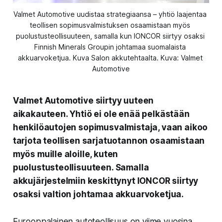
Valmet Automotive uudistaa strategiaansa – yhtiö laajentaa 
teollisen sopimusvalmistuksen osaamistaan myös 
puolustusteollisuuteen, samalla kun IONCOR siirtyy osaksi 
Finnish Minerals Groupin johtamaa suomalaista 
akkuarvoketjua. Kuva Salon akkutehtaalta. Kuva: Valmet 
Automotive
Valmet Automotive siirtyy uuteen
aikakauteen. Yhtiö ei ole enää pelkästään
henkilöautojen sopimusvalmistaja, vaan aikoo
tarjota teollisen sarjatuotannon osaamistaan
myös muille aloille, kuten
puolustusteollisuuteen. Samalla
akkujärjestelmiin keskittynyt IONCOR siirtyy
osaksi valtion johtamaa akkuarvoketjua.
Eurooppalainen autoteollisuus on viime vuosina