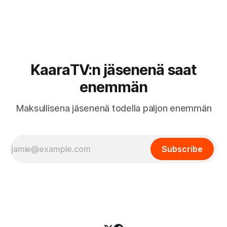
käteen ja pani autot omaan paremmuusjärjestykseen
fiiliksen, käytettävyyden ja hinta-laatusuhteen perusteella.
KaaraTV:n jäsenenä saat
enemmän
Maksullisena jäsenenä todella paljon enemmän
Subscribe