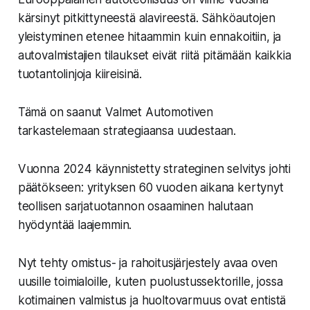
kärsinyt pitkittyneestä alavireestä. Sähköautojen
yleistyminen etenee hitaammin kuin ennakoitiin, ja
autovalmistajien tilaukset eivät riitä pitämään kaikkia
tuotantolinjoja kiireisinä.
Tämä on saanut Valmet Automotiven
tarkastelemaan strategiaansa uudestaan.
Vuonna 2024 käynnistetty strateginen selvitys johti
päätökseen: yrityksen 60 vuoden aikana kertynyt
teollisen sarjatuotannon osaaminen halutaan
hyödyntää laajemmin.
Nyt tehty omistus- ja rahoitusjärjestely avaa oven
uusille toimialoille, kuten puolustussektorille, jossa
kotimainen valmistus ja huoltovarmuus ovat entistä