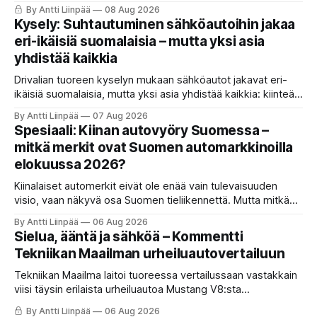
istuin, oikeita nappeja ja kevythybridi, joka toimii ihan ok.
By Antti Liinpää
08 Aug 2026
Mutta ne viiveet ja se nykiminen? Katso ja lue koko tuomio.
Kysely: Suhtautuminen sähköautoihin jakaa
eri-ikäisiä suomalaisia – mutta yksi asia
yhdistää kaikkia
Drivalian tuoreen kyselyn mukaan sähköautot jakavat eri-
ikäisiä suomalaisia, mutta yksi asia yhdistää kaikkia: kiinteät
ja ennustettavat kuukausikulut ovat tärkein kriteeri autoa
By Antti Liinpää
07 Aug 2026
valittaessa.
Spesiaali: Kiinan autovyöry Suomessa –
mitkä merkit ovat Suomen automarkkinoilla
elokuussa 2026?
Kiinalaiset automerkit eivät ole enää vain tulevaisuuden
visio, vaan näkyvä osa Suomen tieliikennettä. Mutta mitkä
merkit hallitsevat markkinaa, mitkä keskittyvät
By Antti Liinpää
06 Aug 2026
pakettiautoihin ja mitä syksyn 2026 uutuuksilta sopii
Sielua, ääntä ja sähköä – Kommentti
odottaa? Katso kattava katsaus maamme tarjontaan ja
Tekniikan Maailman urheiluautovertailuun
ostajan tärkeimpiin vinkkeihin!
Tekniikan Maailma laitoi tuoreessa vertailussaan vastakkain
viisi täysin erilaista urheiluautoa Mustang V8:sta
täyssähköiseen Hyundai Ioniq 6 N:ään. KaaraTV otti lehden
By Antti Liinpää
06 Aug 2026