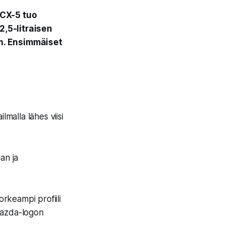
 CX-5 tuo
,5-litraisen
n. Ensimmäiset
lmalla lähes viisi
an ja
rkeampi profiili
Mazda-logon