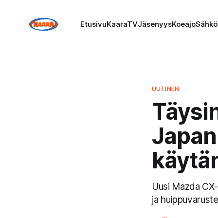
Etusivu
KaaraTV
Jäsenyys
Koeajo
Sähkö
UUTINEN
Täysi
Japani
käytän
Uusi Mazda CX-5 
ja huippuvaruste