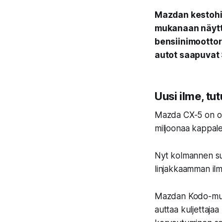
Mazdan kestohit
mukanaan näyttä
bensiinimootto
autot saapuvat
Uusi ilme, tut
Mazda CX-5 on ollu
miljoonaa kappale
Nyt kolmannen su
linjakkaamman ilme
Mazdan Kodo-muoto
auttaa kuljettaja