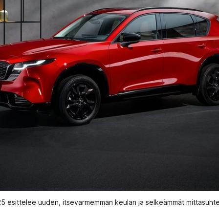
 esittelee uuden, itsevarmemman keulan ja selkeämmät mittasuht