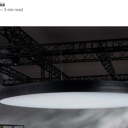
pää
—
3 min read