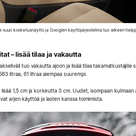
e suuri kosketusnäyttö ja Googlen käyttöjärjestelmä tuo arkeen hel
at – lisää tilaa ja vakautta
kseliväli tuo vakautta ajoon ja lisää tilaa takamatkustajille 
583 litraa, 61 litraa aiempaa suurempi.
t lisää 1,5 cm ja korkeutta 3 cm. Uudet, isompaan kulmaan
at arjen käyttöä ja lasten kanssa toimimista.