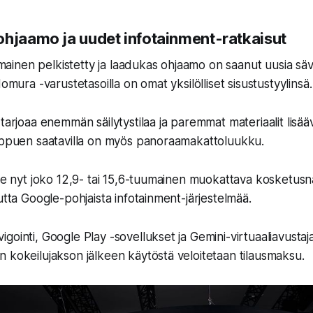
ohjaamo ja uudet infotainment-ratkaisut
nen pelkistetty ja laadukas ohjaamo on saanut uusia sävy
Homura -varustetasoilla on omat yksilölliset sisustustyylinsä.
 tarjoaa enemmän säilytystilaa ja paremmat materiaalit lisä
iippuen saatavilla on myös panoraamakattoluukku.
see nyt joko 12,9- tai 15,6-tuumainen muokattava kosketusn
utta Google-pohjaista infotainment-järjestelmää.
gointi, Google Play -sovellukset ja Gemini-virtuaaliavusta
 kokeilujakson jälkeen käytöstä veloitetaan tilausmaksu.