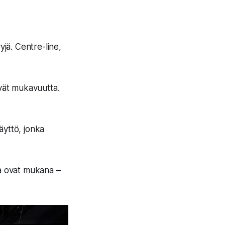
jä. Centre-line,
ävät mukavuutta.
äyttö, jonka
ja ovat mukana –