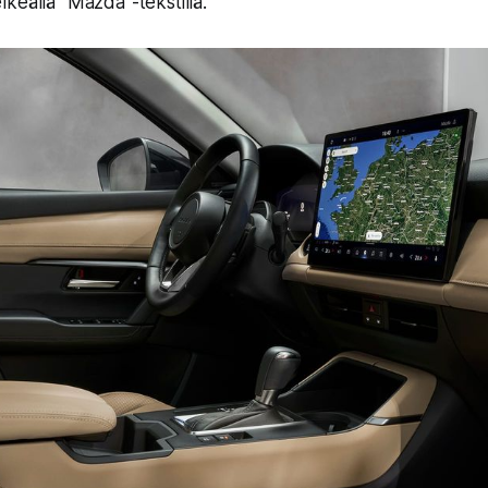
keällä "Mazda"-tekstillä.