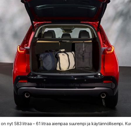
a on nyt 583 litraa – 61 litraa aiempaa suurempi ja käytännöllisempi. K