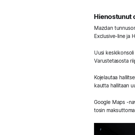
Hienostunut 
Mazdan tunnusomai
Exclusive-line ja 
Uusi keskikonsoli
Varustetasosta r
Kojelautaa hallit
kautta hallitaan u
Google Maps -navi
tosin maksuttoman