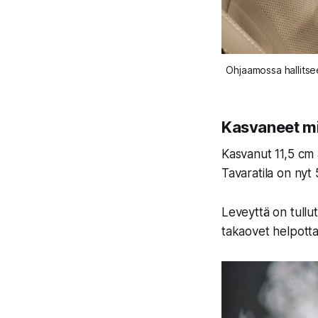
Ohjaamossa hallitse
Kasvaneet mit
Kasvanut 11,5 cm a
Tavaratila on nyt 
Leveyttä on tullu
takaovet helpottav