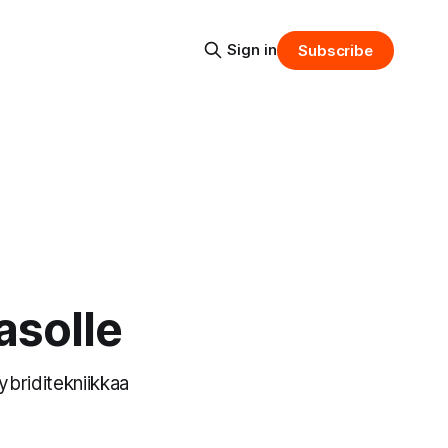
Sign in
Subscribe
asolle
ybriditekniikkaa