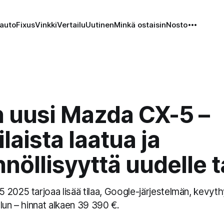
auto
Fixus
Vinkki
Vertailu
Uutinen
Minkä ostaisin
Nosto
n uusi Mazda CX-5 –
laista laatua ja
nöllisyyttä uudelle t
2025 tarjoaa lisää tilaa, Google-järjestelmän, kevyth
lun – hinnat alkaen 39 390 €.