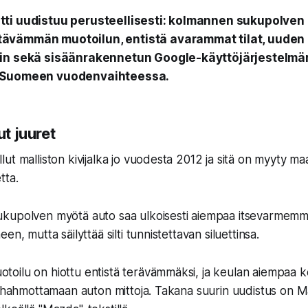
ti uudistuu perusteellisesti: kolmannen sukupolven
vämmän muotoilun, entistä avarammat tilat, uuden 2
rin sekä sisäänrakennetun Google-käyttöjärjestelmä
 Suomeen vuodenvaihteessa.
ut juuret
t malliston kivijalka jo vuodesta 2012 ja sitä on myyty maai
tta.
kupolven myötä auto saa ulkoisesti aiempaa itsevarmemm
en, mutta säilyttää silti tunnistettavan siluettinsa.
ilu on hiottu entistä terävämmäksi, ja keulan aiempaa ko
a hahmottamaan auton mittoja. Takana suurin uudistus on 