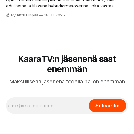
Opel Frontera tekee paluun – ei enää maasturina, vaan
edullisena ja tilavana hybridicrossoverina, joka vastaa
suomalaisten perheiden arkisiin tarpeisiin järkevällä hinnalla.
By Antti Liinpää
18 Jul 2025
KaaraTV:n jäsenenä saat
enemmän
Maksullisena jäsenenä todella paljon enemmän
Subscribe