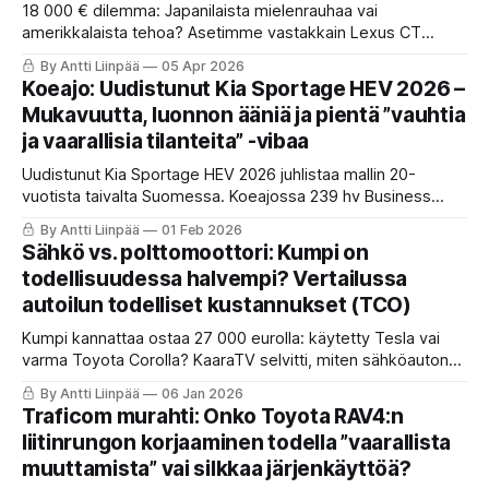
18 000 € dilemma: Japanilaista mielenrauhaa vai
amerikkalaista tehoa? Asetimme vastakkain Lexus CT
200h:n ja Tesla Model 3:n. Kumpi käytetty helmi sopii sinun
By Antti Liinpää
05 Apr 2026
budjettiisi ja hermoillesi vuonna 2026? Lue KaaraTV:n
Koeajo: Uudistunut Kia Sportage HEV 2026 –
vertailu ja valitse puolesi!
Mukavuutta, luonnon ääniä ja pientä ”vauhtia
ja vaarallisia tilanteita” -vibaa
Uudistunut Kia Sportage HEV 2026 juhlistaa mallin 20-
vuotista taivalta Suomessa. Koeajossa 239 hv Business
Premium -malli säväyttää Star Map -ilmeellä, mutta herättää
By Antti Liinpää
01 Feb 2026
talvikelissä kysymyksiä etuvedon toimivuudesta ja
Sähkö vs. polttomoottori: Kumpi on
sisätilojen materiaaleista. Lue koko raportti!
todellisuudessa halvempi? Vertailussa
autoilun todelliset kustannukset (TCO)
Kumpi kannattaa ostaa 27 000 eurolla: käytetty Tesla vai
varma Toyota Corolla? KaaraTV selvitti, miten sähköauton
arvonalenema ja polttomoottorin käyttökulut kohtaavat
By Antti Liinpää
06 Jan 2026
vuonna 2025. Lue analyysi auton todellisista
Traficom murahti: Onko Toyota RAV4:n
kokonaiskustannuksista (TCO) ja katso, missä kulkee
liitinrungon korjaaminen todella ”vaarallista
taloudellisuuden rajapyykki.
muuttamista” vai silkkaa järjenkäyttöä?