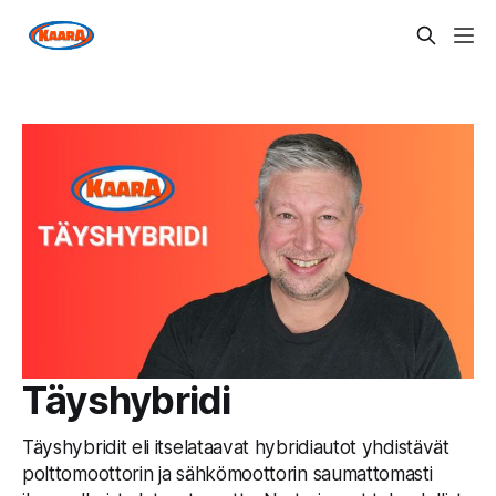
Täyshybridi
Täyshybridit eli itselataavat hybridiautot yhdistävät
polttomoottorin ja sähkömoottorin saumattomasti