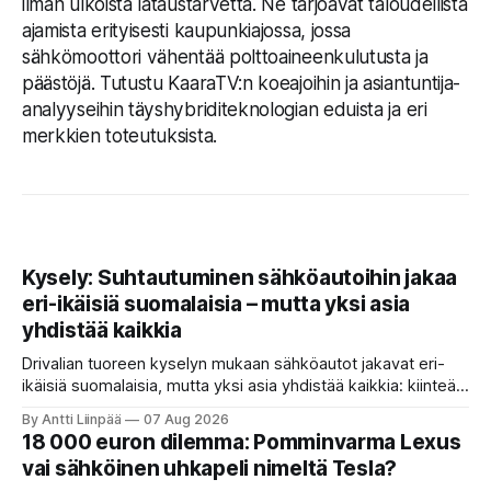
ilman ulkoista lataustarvetta. Ne tarjoavat taloudellista
ajamista erityisesti kaupunkiajossa, jossa
sähkömoottori vähentää polttoaineenkulutusta ja
päästöjä. Tutustu KaaraTV:n koeajoihin ja asiantuntija-
analyyseihin täyshybriditeknologian eduista ja eri
merkkien toteutuksista.
Kysely: Suhtautuminen sähköautoihin jakaa
eri-ikäisiä suomalaisia – mutta yksi asia
yhdistää kaikkia
Drivalian tuoreen kyselyn mukaan sähköautot jakavat eri-
ikäisiä suomalaisia, mutta yksi asia yhdistää kaikkia: kiinteät
ja ennustettavat kuukausikulut ovat tärkein kriteeri autoa
By Antti Liinpää
07 Aug 2026
valittaessa.
18 000 euron dilemma: Pomminvarma Lexus
vai sähköinen uhkapeli nimeltä Tesla?