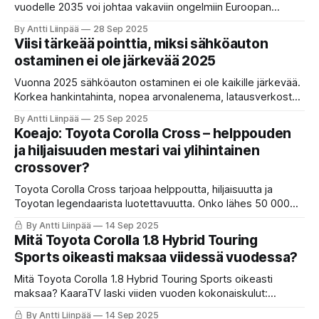
vuodelle 2035 voi johtaa vakaviin ongelmiin Euroopan
autoteollisuudelle. ACEA:n puheenjohtaja Ola Källenius
By Antti Liinpää
28 Sep 2025
varoittaa seinään ajamisesta ja vaatii teknologianeutraaliutta
Viisi tärkeää pointtia, miksi sähköauton
sekä joustoja.
ostaminen ei ole järkevää 2025
Vuonna 2025 sähköauton ostaminen ei ole kaikille järkevää.
Korkea hankintahinta, nopea arvonalenema, latausverkoston
ongelmat, akkuteknologian rajoitteet ja verotuksen
By Antti Liinpää
25 Sep 2025
epävarmuus tekevät sähköautosta monelle riskin. Lue
Koeajo: Toyota Corolla Cross – helppouden
KaaraTV:n kriittinen analyysi.
ja hiljaisuuden mestari vai ylihintainen
crossover?
Toyota Corolla Cross tarjoaa helppoutta, hiljaisuutta ja
Toyotan legendaarista luotettavuutta. Onko lähes 50 000
euron crossover kuitenkin liian kallis suhteessa
By Antti Liinpää
14 Sep 2025
ominaisuuksiin?
Mitä Toyota Corolla 1.8 Hybrid Touring
Sports oikeasti maksaa viidessä vuodessa?
Mitä Toyota Corolla 1.8 Hybrid Touring Sports oikeasti
maksaa? KaaraTV laski viiden vuoden kokonaiskulut:
arvonalenema, polttoaine, vakuutukset ja huollot. Tulokset
By Antti Liinpää
14 Sep 2025