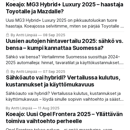
yllättävät: omistaminen maksaa myös edulliseksi mielletyn
Koeajo: MG3 Hybrid+ Luxury 2025 – haastaja
Toyota-hybridin tapauksessa.
Toyotalle ja Mazdalle?
Uusi MG3 Hybrid+ Luxury 2025 on pikkuautoluokan tuore
haastaja. Koeajossa selvitimme, miten se pärjää Toyotalle ja
Mazdalle kulutuksen, ajettavuuden ja varustelun osalta.
By Antti Liinpää
08 Sep 2025
Uusien autojen hintavertailu 2025: sähkö vs.
bensa – kumpi kannattaa Suomessa?
Sähkö vai bensa? Vertailimme Suomessa suosittuja 2024–
2025 automalleja: hinnat, tavaratilat ja käyttökustannukset.
Katso, mikä käyttövoima sopii parhaiten sinun arkeesi.
By Antti Liinpää
07 Sep 2025
Sähköauto vai hybridi? Vertailussa kulutus,
kustannukset ja käyttömukavuus
Sähköauto vai hybridi? Vertailussa kulutus, kustannukset ja
käyttömukavuus – löydä sinulle sopivin vaihtoehto ja säästä
ajossa.
By Antti Liinpää
11 Aug 2025
Koeajo: Uusi Opel Frontera 2025 – Yllättävän
toimiva vaihtoehto perheelle