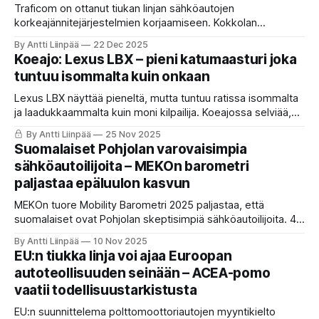
Traficom on ottanut tiukan linjan sähköautojen
korkeajännitejärjestelmien korjaamiseen. Kokkolan
Autohuollon Jesse Haapalan innovatiivinen Toyota RAV4 -
By Antti Liinpää
22 Dec 2025
korjausmenetelmä leimattiin luvattomaksi muutostyöksi,
Koeajo: Lexus LBX – pieni katumaasturi joka
vaikka se parantaa auton kestävyyttä.
tuntuu isommalta kuin onkaan
Lexus LBX näyttää pieneltä, mutta tuntuu ratissa isommalta
ja laadukkaammalta kuin moni kilpailija. Koeajossa selviää,
miten hyvin Lexus on hionut Yaris Crossin premiumiksi.
By Antti Liinpää
25 Nov 2025
Suomalaiset Pohjolan varovaisimpia
sähköautoilijoita – MEKOn barometri
paljastaa epäluulon kasvun
MEKOn tuore Mobility Barometri 2025 paljastaa, että
suomalaiset ovat Pohjolan skeptisimpiä sähköautoilijoita. 45
% ei halua sähköautoa, ja enemmistö vastustaa
By Antti Liinpää
10 Nov 2025
polttomoottoriautojen myyntikieltoa. Talous, ilmasto ja arki
EU:n tiukka linja voi ajaa Euroopan
määräävät, ei ideologia.
autoteollisuuden seinään – ACEA-pomo
vaatii todellisuustarkistusta
EU:n suunnittelema polttomoottoriautojen myyntikielto