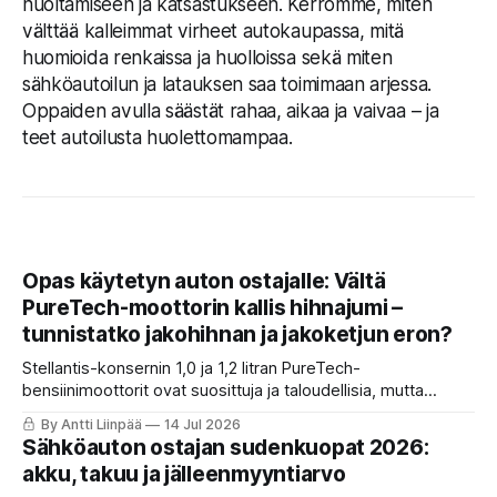
huoltamiseen ja katsastukseen. Kerromme, miten
välttää kalleimmat virheet autokaupassa, mitä
huomioida renkaissa ja huolloissa sekä miten
sähköautoilun ja latauksen saa toimimaan arjessa.
Oppaiden avulla säästät rahaa, aikaa ja vaivaa – ja
teet autoilusta huolettomampaa.
Opas käytetyn auton ostajalle: Vältä
PureTech-moottorin kallis hihnajumi –
tunnistatko jakohihnan ja jakoketjun eron?
Stellantis-konsernin 1,0 ja 1,2 litran PureTech-
bensiinimoottorit ovat suosittuja ja taloudellisia, mutta
ensimmäisen sukupolven malleissa käytetty
By Antti Liinpää
14 Jul 2026
öljykylpyjakohihna on osoittautunut monelle autoilijalle
Sähköauton ostajan sudenkuopat 2026:
kalliiksi sudenkuopaksi. KaaraTV:n opas: Näin tunnistat riskit.
akku, takuu ja jälleenmyyntiarvo