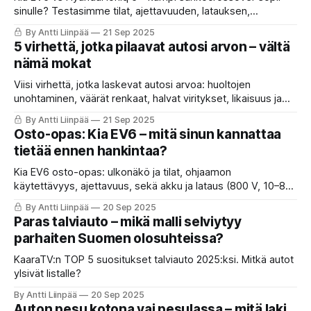
sinulle? Testasimme tilat, ajettavuuden, latauksen,
talvikäytön ja hinnat.
By Antti Liinpää
21 Sep 2025
5 virhettä, jotka pilaavat autosi arvon – vältä
nämä mokat
Viisi virhettä, jotka laskevat autosi arvoa: huoltojen
unohtaminen, väärät renkaat, halvat viritykset, likaisuus ja
kova ajotapa. Näin vältät ne.
By Antti Liinpää
21 Sep 2025
Osto-opas: Kia EV6 – mitä sinun kannattaa
tietää ennen hankintaa?
Kia EV6 osto-opas: ulkonäkö ja tilat, ohjaamon
käytettävyys, ajettavuus, sekä akku ja lataus (800 V, 10–80
% jopa vain 15 min). Talvivinkit, ICCU-takaisinkutsu ja
By Antti Liinpää
20 Sep 2025
hinnastohuomiot. Kenelle EV6 sopii, ja milloin Ioniq 5 on
Paras talviauto – mikä malli selviytyy
parempi?
parhaiten Suomen olosuhteissa?
KaaraTV:n TOP 5 suositukset talviauto 2025:ksi. Mitkä autot
ylsivät listalle?
By Antti Liinpää
20 Sep 2025
Auton pesu kotona vai pesulassa – mitä laki,