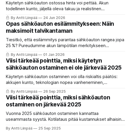
Käytetyn sähköauton ostossa hinta voi pettää. Akun
todellinen kunto, jäljellä oleva takuu ja realistinen
jälleenmyyntiarvo ratkaisevat, teetkö loistokaupan vai kalliin
By Antti Liinpää
24 Jun 2026
virheen. Lue vinkit: SOH-raja, parhaat testit ja takuuehdot
Opas sähköauton esilämmitykseen: Näin
2026.
maksimoit talvikantaman
Tiesitkö, että esilämmitys parantaa sähköauton rangea jopa
25 %? Pureudumme akun lämpötilan merkitykseen
toimintamatkan ja pikalatauksen kannalta. Katso, miten
By Antti Liinpää
01 Jan 2026
vältät talven range-ansat ja säästät energiaa oikeaoppisella
Viisi tärkeää pointtia, miksi käytetyn
esilämmityksellä.
sähköauton ostaminen ei ole järkevää 2025
Käytetyn sähköauton ostaminen voi olla riskialtis päätös:
akkujen kunto, teknologian nopea vanheneminen,
ohjelmistojen yhteensopivuus ja jälleenmyyntiarvo tuovat
By Antti Liinpää
26 Sep 2025
epävarmuuksia. Lue, miksi ostajan kannattaa olla erityisen
Viisi tärkeää pointtia, miksi sähköauton
tarkkana ja mitä asioita huomioida ennen päätöstä.
ostaminen on järkevää 2025
Vuonna 2025 sähköauton ostaminen kannattaa
useammasta syystä. Kotilataus pitää kustannukset alhaisina,
ajokokemus on huippuluokkaa ja latausverkosto laajenee
By Antti Liinpää
25 Sep 2025