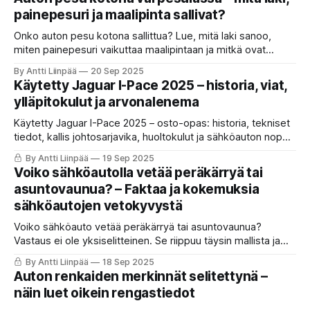
painepesuri ja maalipinta sallivat?
Onko auton pesu kotona sallittua? Lue, mitä laki sanoo,
miten painepesuri vaikuttaa maalipintaan ja mitkä ovat
parhaat auton vahausohjeet.
By Antti Liinpää
20 Sep 2025
Käytetty Jaguar I-Pace 2025 – historia, viat,
ylläpitokulut ja arvonalenema
Käytetty Jaguar I-Pace 2025 – osto-opas: historia, tekniset
tiedot, kallis johtosarjavika, huoltokulut ja sähköauton nopea
arvon alenema.
By Antti Liinpää
19 Sep 2025
Voiko sähköautolla vetää peräkärryä tai
asuntovaunua? – Faktaa ja kokemuksia
sähköautojen vetokyvystä
Voiko sähköauto vetää peräkärryä tai asuntovaunua?
Vastaus ei ole yksiselitteinen. Se riippuu täysin mallista ja
käyttötarpeesta. KaaraTV kokosi faktat ja käytännön vinkit,
By Antti Liinpää
18 Sep 2025
jotka jokaisen sähköautoilijasta kiinnostuneen kannattaa
Auton renkaiden merkinnät selitettynä –
tietää ennen vetohommiin ryhtymistä.
näin luet oikein rengastiedot