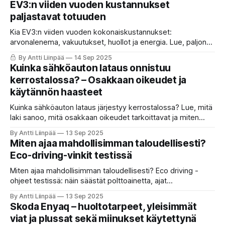
EV3:n viiden vuoden kustannukset
paljastavat totuuden
Kia EV3:n viiden vuoden kokonaiskustannukset:
arvonalenema, vakuutukset, huollot ja energia. Lue, paljonko
sähköauto todella maksaa.
By Antti Liinpää
14 Sep 2025
Kuinka sähköauton lataus onnistuu
kerrostalossa? – Osakkaan oikeudet ja
käytännön haasteet
Kuinka sähköauton lataus järjestyy kerrostalossa? Lue, mitä
laki sanoo, mitä osakkaan oikeudet tarkoittavat ja miten
latauspiste taloyhtiöön toteutetaan.
By Antti Liinpää
13 Sep 2025
Miten ajaa mahdollisimman taloudellisesti?
Eco-driving-vinkit testissä
Miten ajaa mahdollisimman taloudellisesti? Eco driving -
ohjeet testissä: näin säästät polttoainetta, ajat
taloudellisesti ja pidennät sähköauton rangea käytännön
By Antti Liinpää
13 Sep 2025
vinkeillä.
Skoda Enyaq – huoltotarpeet, yleisimmät
viat ja plussat sekä miinukset käytettynä