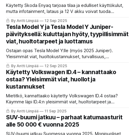
Käytetty Skoda Enyaq tarjoaa tilaa ja edulliset käyttökulut,
mutta infotainment, lataus ja 12 V akku voivat tuoda
yllätyksiä.
By Antti Liinpää
12 Sep 2025
Tesla Model Y ja Tesla Model Y Juniper-
päivityksellä: kuluttajan hyöty, tyypillisimmät
viat, huoltotarpeet ja luottamus
Ostajan opas Tesla Model Y:lle (myös 2025 Juniper).
Yleisimmät viat, huoltokustannukset, turvallisuus,
toimintamatka ja käytännön vinkit suomalaisiin oloihin.
By Antti Liinpää
12 Sep 2025
Käytetty Volkswagen ID.4 – kannattaako
ostaa? Yleisimmät viat, huollot ja
kustannukset
Mietitkö, kannattaako käytetty Volkswagen ID.4 ostaa?
Käymme läpi ID.4:n yleisimmät viat, huoltotarpeet ja
todelliset kustannukset. Saat käytännön vinkit ja kuluttajaa
By Antti Liinpää
11 Sep 2025
hyödyttävän katsauksen, joka auttaa tekemään turvallisen
SUV-buumi jatkuu – parhaat katumaasturit
ostopäätöksen.
alle 50 000 € vuonna 2025
SUV-buumi jatkuu Suomessa vuonna 2025. Monipuoliset