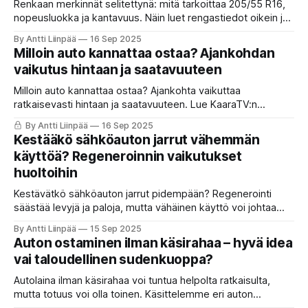
Renkaan merkinnät selitettynä: mitä tarkoittaa 205/55 R16,
nopeusluokka ja kantavuus. Näin luet rengastiedot oikein ja
valitset turvalliset renkaat.
By Antti Liinpää
16 Sep 2025
Milloin auto kannattaa ostaa? Ajankohdan
vaikutus hintaan ja saatavuuteen
Milloin auto kannattaa ostaa? Ajankohta vaikuttaa
ratkaisevasti hintaan ja saatavuuteen. Lue KaaraTV:n
rahanarvoinen opas siitä, milloin autotarjoukset ja
By Antti Liinpää
16 Sep 2025
alennuskaudet todella tuovat säästöä.
Kestääkö sähköauton jarrut vähemmän
käyttöä? Regeneroinnin vaikutukset
huoltoihin
Kestävätkö sähköauton jarrut pidempään? Regenerointi
säästää levyjä ja paloja, mutta vähäinen käyttö voi johtaa
ruostumiseen ja jumittumiseen. KaaraTV selvittää, millainen
By Antti Liinpää
15 Sep 2025
on sähköauton jarrujen todellinen huoltotarve.
Auton ostaminen ilman käsirahaa – hyvä idea
vai taloudellinen sudenkuoppa?
Autolaina ilman käsirahaa voi tuntua helpolta ratkaisulta,
mutta totuus voi olla toinen. Käsittelemme eri auton