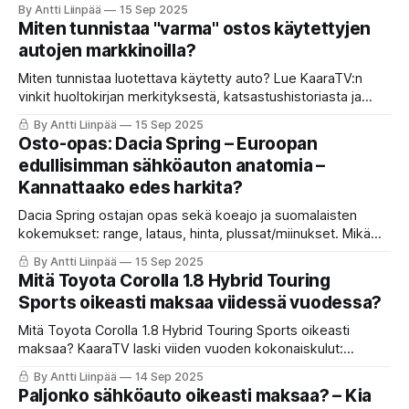
rahoitusvaihtoehdot, osamaksun ja leasingin plussat ja
By Antti Liinpää
15 Sep 2025
miinukset sekä riskit, joita ilman käsirahaa ostaminen voi
Miten tunnistaa "varma" ostos käytettyjen
aiheuttaa.
autojen markkinoilla?
Miten tunnistaa luotettava käytetty auto? Lue KaaraTV:n
vinkit huoltokirjan merkityksestä, katsastushistoriasta ja
tarkistuslistasta ennen ostoa.
By Antti Liinpää
15 Sep 2025
Osto-opas: Dacia Spring – Euroopan
edullisimman sähköauton anatomia –
Kannattaako edes harkita?
Dacia Spring ostajan opas sekä koeajo ja suomalaisten
kokemukset: range, lataus, hinta, plussat/miinukset. Mikä
muuttui vuoden 2024 kasvojenkohotuksessa?
By Antti Liinpää
15 Sep 2025
Mitä Toyota Corolla 1.8 Hybrid Touring
Sports oikeasti maksaa viidessä vuodessa?
Mitä Toyota Corolla 1.8 Hybrid Touring Sports oikeasti
maksaa? KaaraTV laski viiden vuoden kokonaiskulut:
arvonalenema, polttoaine, vakuutukset ja huollot. Tulokset
By Antti Liinpää
14 Sep 2025
yllättävät: omistaminen maksaa myös edulliseksi mielletyn
Paljonko sähköauto oikeasti maksaa? – Kia
Toyota-hybridin tapauksessa.