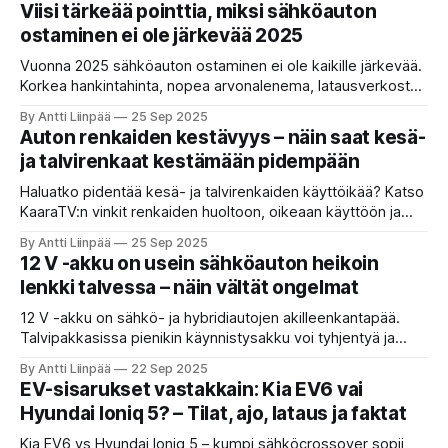
nopeasti. Kun tähän lisätään nollapäästöt ja verotukselliset
Viisi tärkeää pointtia, miksi sähköauton
edut, sähköauto on järkevä valinta yhä useammalle
ostaminen ei ole järkevää 2025
autoilijalle.
Vuonna 2025 sähköauton ostaminen ei ole kaikille järkevää.
Korkea hankintahinta, nopea arvonalenema, latausverkoston
ongelmat, akkuteknologian rajoitteet ja verotuksen
By Antti Liinpää
25 Sep 2025
epävarmuus tekevät sähköautosta monelle riskin. Lue
Auton renkaiden kestävyys – näin saat kesä-
KaaraTV:n kriittinen analyysi.
ja talvirenkaat kestämään pidempään
Haluatko pidentää kesä- ja talvirenkaiden käyttöikää? Katso
KaaraTV:n vinkit renkaiden huoltoon, oikeaan käyttöön ja
säilytykseen – säästät rahaa ja ajat turvallisemmin.
By Antti Liinpää
25 Sep 2025
12 V -akku on usein sähköauton heikoin
lenkki talvessa – näin vältät ongelmat
12 V -akku on sähkö- ja hybridiautojen akilleenkantapää.
Talvipakkasissa pienikin käynnistysakku voi tyhjentyä ja
estää auton käynnistymisen. Lue KaaraTV:n kokemukset
By Antti Liinpää
22 Sep 2025
ID.7:stä, esimerkit Yaris Crossista ja käytännön vinkit, joilla
EV-sisarukset vastakkain: Kia EV6 vai
vältät ongelmat.
Hyundai Ioniq 5? – Tilat, ajo, lataus ja faktat
Kia EV6 vs Hyundai Ioniq 5 – kumpi sähköcrossover sopii