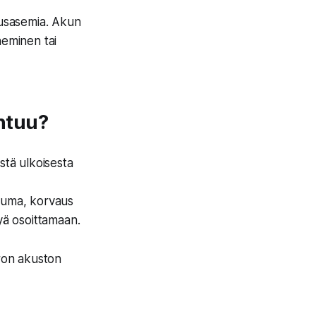
tausasemia. Akun
neminen tai
ahtuu?
stä ulkoisesta
nauma, korvaus
yä osoittamaan.
ron akuston