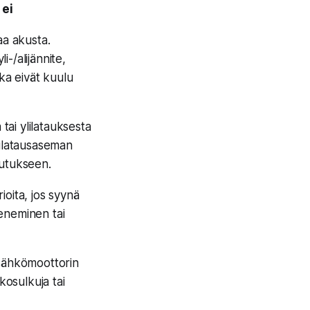
 ei
aa akusta.
-/alijännite,
ika eivät kuulu
a tai ylilatauksesta
tilatausaseman
uutukseen.
ioita, jos syynä
eneminen tai
 sähkömoottorin
ikosulkuja tai