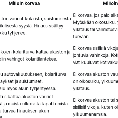
Milloin korvaa
Milloin
Ei korvaa, jos palo alk
ton vauriot kolarista, suistumisesta
Myöskään oikosulku, yli
killisestä syystä. Hinaus sisältyy
ylilataus tai valmistusv
kku tyhjenee.
turvaan.
Ei korvaa sisäisiä vikoj
skojen kolariturva kattaa akuston ja
johtuvia vahinkoja. Ko
in vahingot kolaritilanteissa.
viat kuuluvat kotivak
u autovakuutukseen, kolariturva
Ei korvaa akuston vaur
äykset ja suistumiset.
on oikosulku, ylikuum
elu myös akun tyhjentyessä.
ylilataus.
tus kattaa akuston vauriot
Ei korvaa akuston tai
ä ja muista ulkoisista tapahtumista.
sisäisiä vikoja, kuten o
u turvaa hinauksen akun
ylikuumenemisia.
ä.