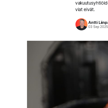
vakuutusyhtiöide
viat eivät.
Antti Liin
03 Sep 202