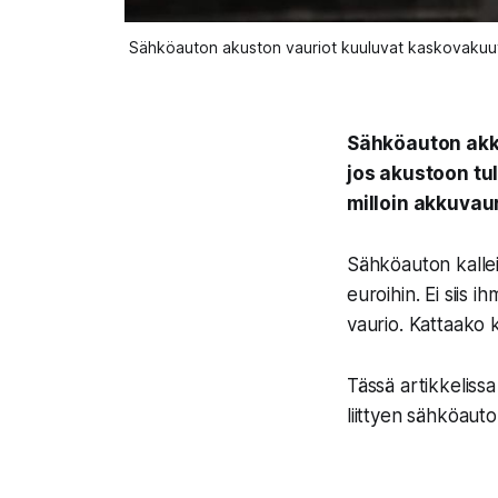
Sähköauton akuston vauriot kuuluvat kaskovakuutuk
Sähköauton akku
jos akustoon tu
milloin akkuvaur
Sähköauton kallein
euroihin. Ei siis 
vaurio. Kattaako 
Tässä artikkeliss
liittyen sähköaut