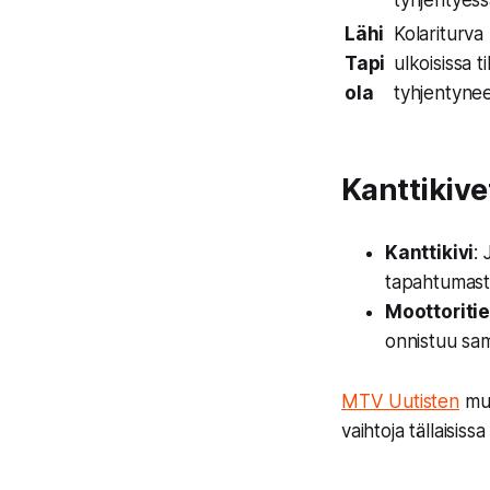
Lähi
Kolariturva 
Tapi
ulkoisissa 
ola
tyhjentyne
Kanttikive
Kanttikivi
:
tapahtumast
Moottoriti
onnistuu sam
MTV Uutisten
muk
vaihtoja tällaisissa