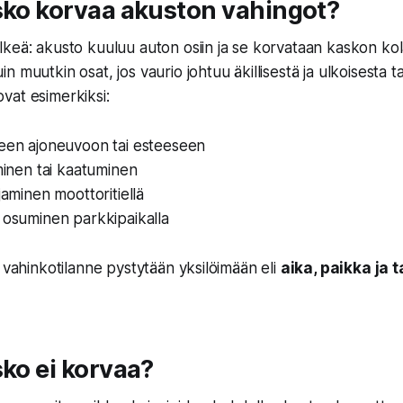
sko korvaa akuston vahingot?
lkeä:
akusto kuuluu auton osiin
ja se korvataan kaskon
kol
n muutkin osat, jos vaurio johtuu
äkillisestä ja ulkoisesta
 ovat esimerkiksi:
seen ajoneuvoon tai esteeseen
uminen tai kaatuminen
jaminen moottoritiellä
 osuminen parkkipaikalla
ä vahinkotilanne pystytään yksilöimään
eli
aika, paikka ja
sko ei korvaa?