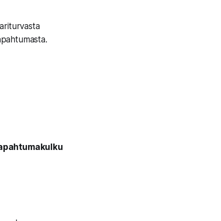
ariturvasta
 tapahtumasta.
 tapahtumakulku