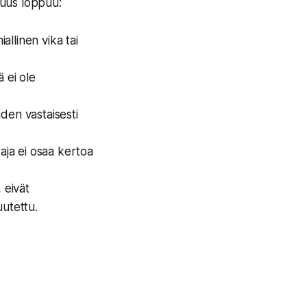
vuus loppuu:
allinen vika tai
 ei ole
iden vastaisesti
taja ei osaa kertoa
 eivät
uutettu.