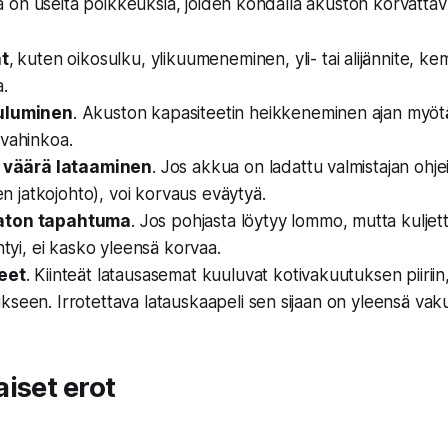
 on useita poikkeuksia, joiden kohdalla akuston korvatta
at
,
kuten oikosulku, ylikuumeneminen, yli- tai alijännite, kemi
a.
uluminen
. Akuston kapasiteetin heikkeneminen ajan myötä
 vahinkoa.
a väärä lataaminen
. Jos akkua on ladattu valmistajan ohje
nen jatkojohto), voi korvaus eväytyä.
aton tapahtuma
. Jos pohjasta löytyy lommo, mutta kuljet
ntyi, ei kasko yleensä korvaa.
eet
. Kiinteät latausasemat kuuluvat kotivakuutuksen piiriin,
seen. Irrotettava latauskaapeli sen sijaan on yleensä vak
iset erot