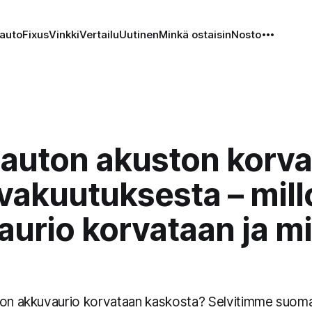
auto
Fixus
Vinkki
Vertailu
Uutinen
Minkä ostaisin
Nosto
auton akuston korv
vakuutuksesta – mill
urio korvataan ja mi
ton akkuvaurio korvataan kaskosta? Selvitimme suoma