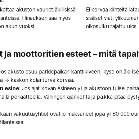
kattaa akuston vauriot äkillisissä
Ei korvaa kiinteitä la
tilanteissa. Hinauksen saa myös
sisäiset viat, ylikuume
en akun vuoksi.
oikosulku rajattu ulos.
t ja moottoritien esteet – mitä tap
 Jos akusto osuu parkkipaikan kanttikiveen, kyse on äkillise
a → kaskon kolariturva korvaa.
en esine
: Jos ajat kovan esineen yli ja akustoon tulee pai
alla periaatteella. Vahingon ajankohta ja paikka pitää pyst
aan vakuutusyhtiöt ovat jo maksaneet jopa yli 80 000 eu
 tilanteissa.