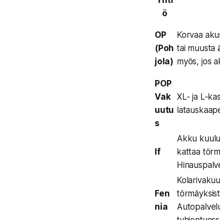
ö
OP
Korvaa akus
(Poh
tai muusta ä
jola)
myös, jos a
POP
Vak
XL- ja L-ka
uutu
latauskaapel
s
Akku kuulu
If
kattaa törm
Hinauspalv
Kolarivakuu
Fen
törmäyksist
nia
Autopalvel
tyhjentyess