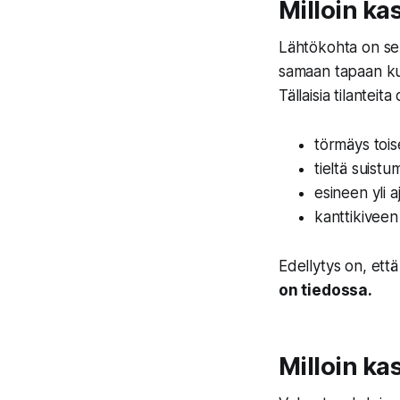
Milloin ka
Lähtökohta on se
samaan tapaan kui
Tällaisia tilanteita
törmäys toi
tieltä suist
esineen yli a
kanttikiveen
Edellytys on, ett
on tiedossa.
Milloin ka