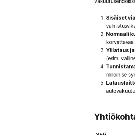
Vakuutusehdoissa
Sisäiset vi
valmistusvik
Normaali k
korvattavaa
Ylilataus j
(esim. vialli
Tunnistam
milloin se sy
Latauslaitt
autovakuutuk
Yhtiökohta
Yhti