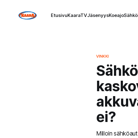
Etusivu
KaaraTV
Jäsenyys
Koeajo
Sähkö
VINKKI
Sähkö
kasko
akkuva
ei?
Milloin sähköau