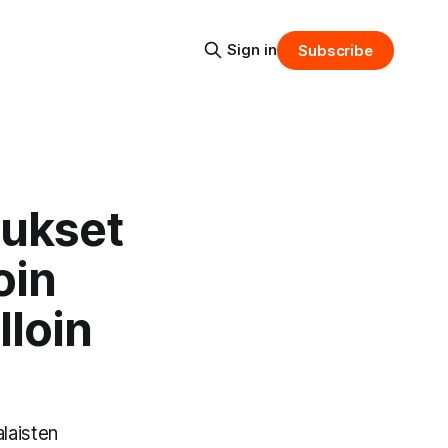
Sign in
Subscribe
aukset
oin
lloin
laisten