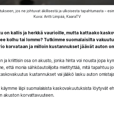
seen, jos ne johtuvat äkillisestä ja ulkoisesta tapahtumasta – esim
Kuva: Antti Liinpää, KaaraTV
 on kallis ja herkkä vaurioille, mutta kattaako kask
lee kolhu tai lommo? Tutkimme suomalaisilta vakuutus
io korvataan ja milloin kustannukset jäävät auton om
 ja kriittisin osa on akusto, jonka hinta voi nousta jopa k
ihme, että monia sähköautoilijoita mietityttää, mitä tapahtuu 
kaskovakuutus kustannukset vai jääkö lasku auton omistaja
a käymme läpi suomalaisista kaskovakuutuksista löytyvät ehd
on akuston korvattavuuteen.