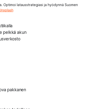
a. Optimoi latausstrategiasi ja hyödynnä Suomen 
Unsplash
tiikalla
le pelkkä akun
ausverkosto
kova pakkanen