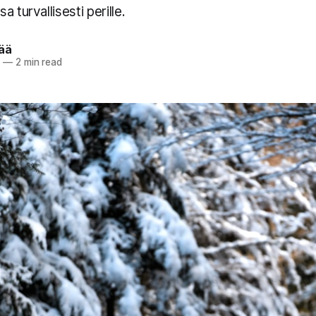
 turvallisesti perille.
pää
5
—
2 min read