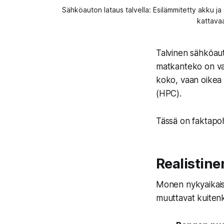
Sähköauton lataus talvella: Esilämmitetty akku 
kattavaa
Talvinen sähköauto
matkanteko on va
koko, vaan oikea 
(HPC).
Tässä on faktapohj
Realistine
Monen nykyaikais
muuttavat kuitenk