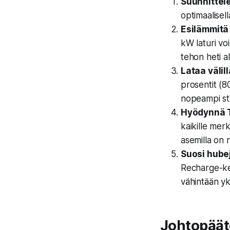
Suunnittel
optimaalisell
Esilämmitä
kW laturi vo
tehon heti a
Lataa välil
prosentit (8
nopeampi str
Hyödynnä T
kaikille mer
asemilla on 
Suosi hube
Recharge-ken
vähintään yks
Johtopäät