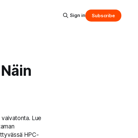
Sign in
Subscribe
 Näin
n vaivatonta. Lue
ntaman
hittyvässä HPC-