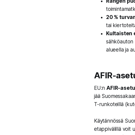
Rangen puo
toimintamat
20 % turva
tai kiertotei
Kultaisten
sähköauton 
alueella ja 
AFIR-aset
EU:n
AFIR-aset
jää Suomessakaan
T-runkoteillä (ku
Käytännössä Suome
etappivälillä voit