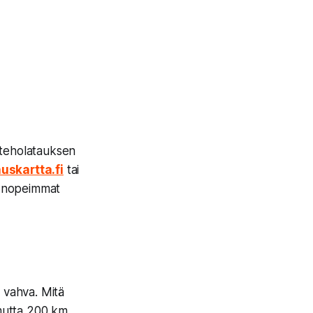
rteholatauksen
uskartta.fi
tai
n nopeimmat
 vahva. Mitä
mutta 200 km