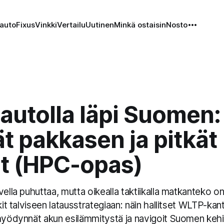
auto
Fixus
Vinkki
Vertailu
Uutinen
Minkä ostaisin
Nosto
autolla läpi Suomen:
t pakkasen ja pitkät
t (HPC-opas)
vella puhuttaa, mutta oikealla taktiikalla matkanteko o
nkit talviseen latausstrategiaan: näin hallitset WLTP-ka
 hyödynnät akun esilämmitystä ja navigoit Suomen ke