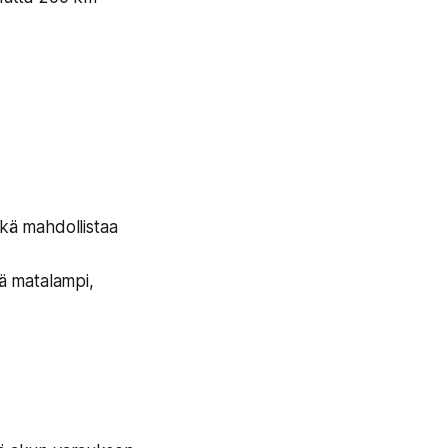
ikä mahdollistaa
lä matalampi,