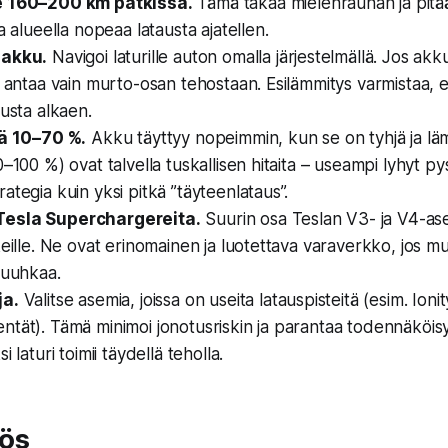
e 160–200 km pätkissä.
Tämä takaa mielenrauhan ja pit
a alueella nopeaa latausta ajatellen.
 akku.
Navigoi laturille auton omalla järjestelmällä. Jos ak
i antaa vain murto-osan tehostaan. Esilämmitys varmistaa, 
lusta alkaen.
lä 10–70 %.
Akku täyttyy nopeimmin, kun se on tyhjä ja läm
0–100 %) ovat talvella tuskallisen hitaita – useampi lyhyt p
ategia kuin yksi pitkä ”täyteenlataus”.
esla Superchargereita.
Suurin osa Teslan V3- ja V4-as
keille. Ne ovat erinomainen ja luotettava varaverkko, jos m
ruuhkaa.
ja.
Valitse asemia, joissa on useita latauspisteitä (esim. Ionit
tät). Tämä minimoi jonotusriskin ja parantaa todennäköisy
i laturi toimii täydellä teholla.
ös