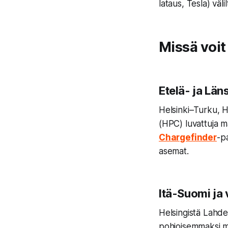
lataus, Tesla) välil
Missä voit
Etelä- ja Län
Helsinki–Turku, H
(HPC) luvattuja ma
Chargefinder
-p
asemat.
Itä-Suomi ja 
Helsingistä Lahde
pohjoisemmaksi m