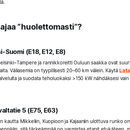
tä.
 ajaa ”huolettomasti”?
si-Suomi (E18, E12, E8)
elsinki–Tampere ja rannikkoreitti Ouluun saakka ovat suu
ita. Väliasemia on tyypillisesti 20–60 km välein. Käytä
Lata
alveluita ja suodata teholuokaksi >150 kW nähdäksesi vai
valtatie 5 (E75, E63)
n kautta Mikkeliin, Kuopioon ja Kajaaniin ulottuva runko on
ennään, sitä tärkeämpää on varmistaa etapit etukäteen, 