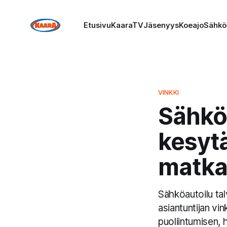
Etusivu
KaaraTV
Jäsenyys
Koeajo
Sähkö
VINKKI
Sähkö
kesytä
matka
Sähköautoilu tal
asiantuntijan vi
puoliintumisen,