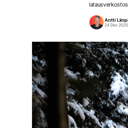
latausverkostossa
Antti Liin
24 Dec 202