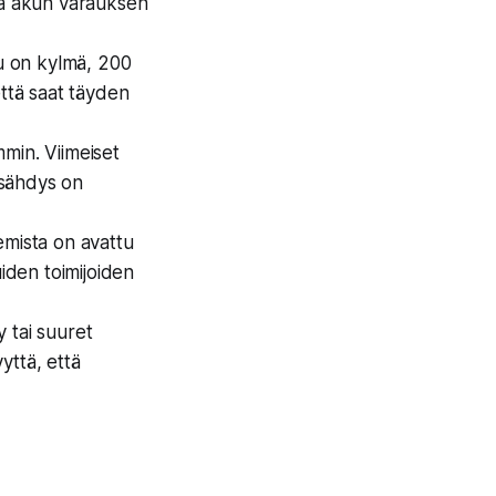
ää akun varauksen
ku on kylmä, 200
että saat täyden
min. Viimeiset
ysähdys on
emista on avattu
uiden toimijoiden
y tai suuret
yttä, että