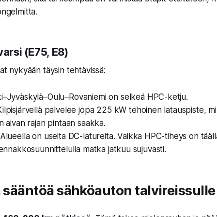
ongelmitta.
varsi (E75, E8)
vat nykyään täysin tehtävissä:
i–Jyväskylä–Oulu–Rovaniemi on selkeä HPC-ketju.
ilpisjärvellä palvelee jopa 225 kW tehoinen latauspiste, m
un aivan rajan pintaan saakka.
Alueella on useita DC-latureita. Vaikka HPC-tiheys on tääl
a ennakkosuunnittelulla matka jatkuu sujuvasti.
a sääntöä sähköauton talvireissulle