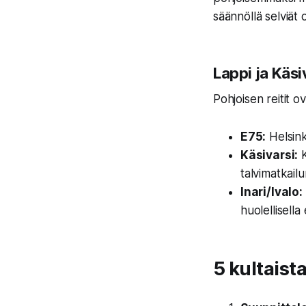
säännöllä selviät 
Lappi ja Käsi
Pohjoisen reitit o
E75:
Helsink
Käsivarsi:
K
talvimatkail
Inari/Ivalo:
huolellisell
5 kultaist