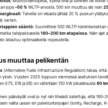
litus:
Moottoritienopeus, kylmä ilma ja luminen tie voivat 
kan jopa
–50 %
WLTP-arvosta. 500 km muuttuu siis noin
25
marginaali:
Talvella on viisasta jättää 20 % puskuri yllätyk
tä) varten.
 etappien sääntö:
Suunnittele 500 WLTP-toimintamatkan
matka talvipakkasella
160–200 km etapeissa
. Näin ajat a
auto latautuu optimaalisella nopeudella.
us muuttaa pelikentän
us
(Alternative Fuels Infrastructure Regulation) takaa, että s
 yksin. Vuoden 2025 loppuun mennessä asetuksen tavoit
ten E75, E18 ja E8) on vähintään 150 kW pikalatausta
60 km
n pääväylät ovat jo nyt niin tiheästi katettuja, että 160–
 usein valita usean eri palveluntarjoajan (Ionity, Recharge, 