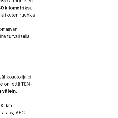
laskea todellisen
0 kilometriksi
.
siä (kuten ruuhkia
 omaavan
ina turvallisella
ähköautoilija ei
e on, että TEN-
 välein
.
200 km
K-Lataus, ABC-