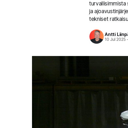
turvallisimmista
ja ajoavustinjärj
tekniset ratkaisu
Antti Liin
10 Jul 2025