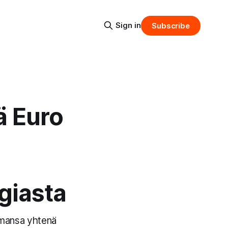
Sign in
Subscribe
ä Euro
giasta
emansa yhtenä