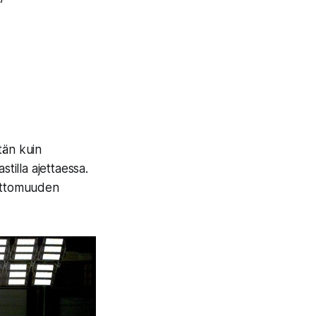
tän kuin
stilla ajettaessa.
nettomuuden