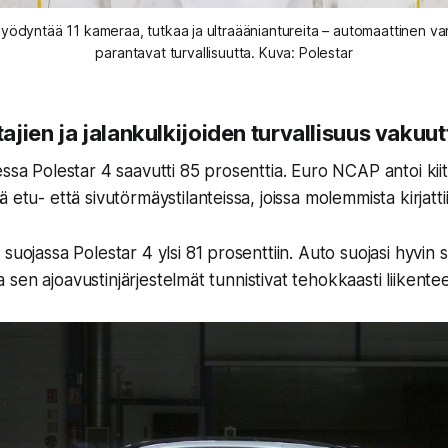
yödyntää 11 kameraa, tutkaa ja ultraääniantureita – automaattinen var
parantavat turvallisuutta. Kuva: Polestar
jien ja jalankulkijoiden turvallisuus vakuut
ssa Polestar 4 saavutti 85 prosenttia. Euro NCAP antoi kiito
 etu- että sivutörmäystilanteissa, joissa molemmista kirjatti
suojassa Polestar 4 ylsi 81 prosenttiin. Auto suojasi hyvin s
 ja sen ajoavustinjärjestelmät tunnistivat tehokkaasti liikent