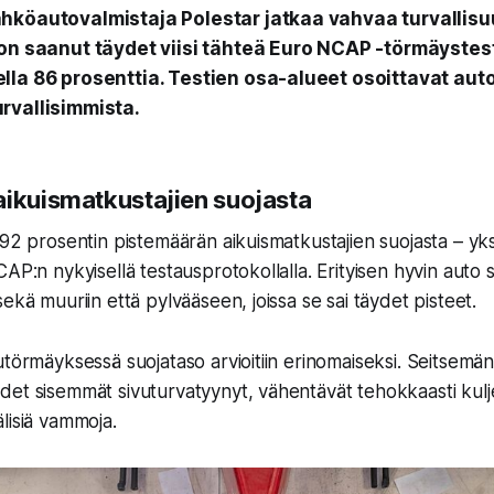
hköautovalmistaja Polestar jatkaa vahvaa turvallisu
 on saanut täydet viisi tähteä Euro NCAP -törmäystes
lla 86 prosenttia. Testien osa-alueet osoittavat aut
rvallisimmista.
aikuismatkustajien suojasta
 92 prosentin pistemäärän aikuismatkustajien suojasta – yks
AP:n nykyisellä testausprotokollalla. Erityisen hyvin auto s
ekä muuriin että pylvääseen, joissa se sai täydet pisteet.
utörmäyksessä suojataso arvioitiin erinomaiseksi. Seitsemä
et sisemmät sivuturvatyynyt, vähentävät tehokkaasti kulje
lisiä vammoja.