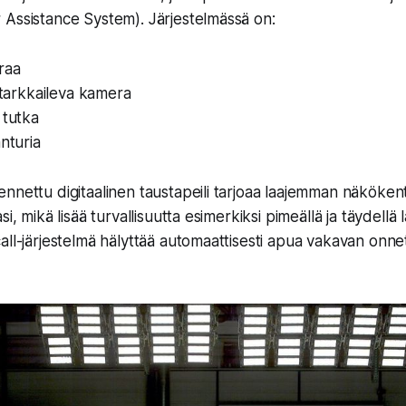
Assistance System). Järjestelmässä on:
raa
a tarkkaileva kamera
 tutka
anturia
nnettu digitaalinen taustapeili tarjoaa laajemman näköken
i, mikä lisää turvallisuutta esimerkiksi pimeällä ja täydellä la
all-järjestelmä hälyttää automaattisesti apua vakavan on