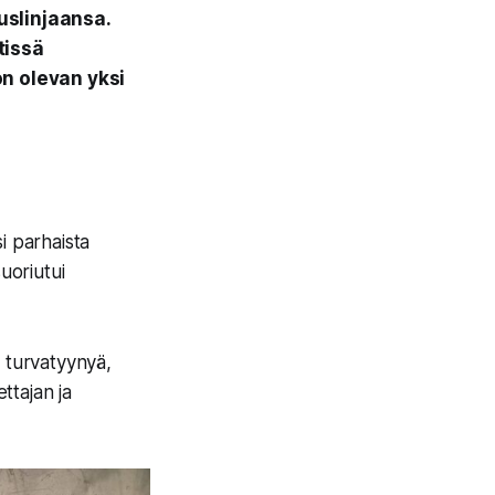
uslinjaansa.
tissä
on olevan yksi
i parhaista
uoriutui
n turvatyynyä,
ttajan ja