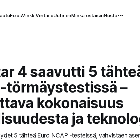
auto
Fixus
Vinkki
Vertailu
Uutinen
Minkä ostaisin
Nosto
ar 4 saavutti 5 tähte
-törmäystestissä –
ttava kokonaisuus
lisuudesta ja teknolo
täydet 5 tähteä Euro NCAP -testeissä, vahvistaen as