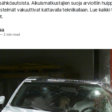
 sähköautoista. Aikuismatkustajien suoja arvioitiin hui
estelmät vakuuttivat kattavalla tekniikallaan. Lue kaikki 
t.
pää
—
2 min read