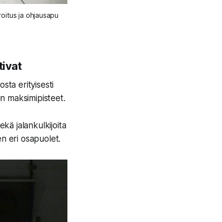
oitus ja ohjausapu 
tivat
sta erityisesti
in maksimipisteet.
ekä jalankulkijoita
een eri osapuolet.