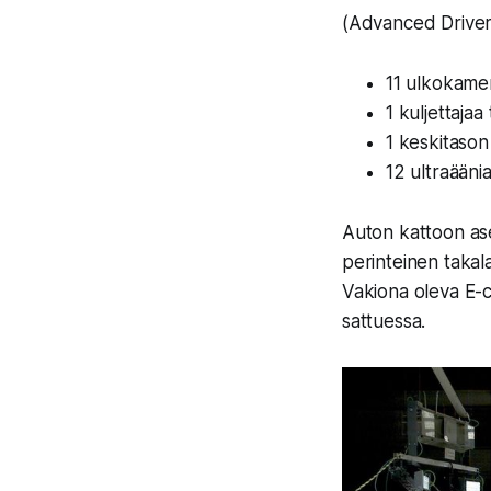
(Advanced Driver 
11 ulkokame
1 kuljettaja
1 keskitason
12 ultraääni
Auton kattoon ase
perinteinen takalas
Vakiona oleva E-c
sattuessa.