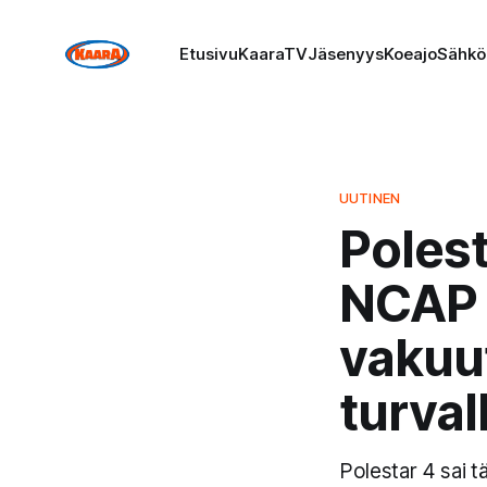
Etusivu
KaaraTV
Jäsenyys
Koeajo
Sähkö
UUTINEN
Polest
NCAP 
vakuu
turval
Polestar 4 sai 