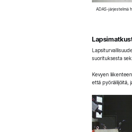
ADAS-järjestelmä h
Lapsimatkusta
Lapsiturvallisuude
suorituksesta sekä
Kevyen liikenteen 
että pyöräilijöitä,