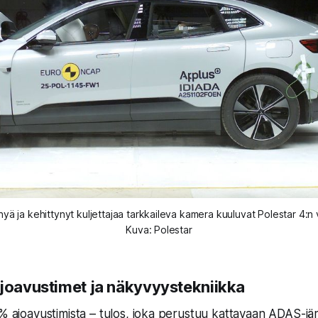
yä ja kehittynyt kuljettajaa tarkkaileva kamera kuuluvat Polestar 4:n
Kuva: Polestar
ajoavustimet ja näkyvyystekniikka
 % ajoavustimista – tulos, joka perustuu kattavaan ADAS-jä