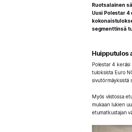
Ruotsalainen sä
Uusi Polestar 4
kokonaistulokse
segmenttinsä tu
Huipputulos 
Polestar 4 keräsi
tuloksista Euro NC
sivutörmäyksistä s
Myös viistossa et
mukaan lukien uud
etumatkustajan vä