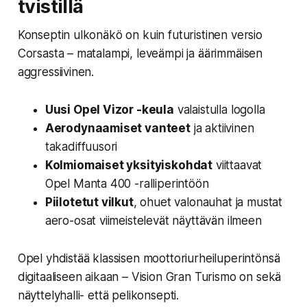
tvistillä
Konseptin ulkonäkö on kuin futuristinen versio
Corsasta – matalampi, leveämpi ja äärimmäisen
aggressiivinen.
Uusi Opel Vizor -keula
valaistulla logolla
Aerodynaamiset vanteet
ja aktiivinen
takadiffuusori
Kolmiomaiset yksityiskohdat
viittaavat
Opel Manta 400 -ralliperintöön
Piilotetut vilkut
, ohuet valonauhat ja mustat
aero-osat viimeistelevät näyttävän ilmeen
Opel yhdistää klassisen moottoriurheiluperintönsä
digitaaliseen aikaan – Vision Gran Turismo on sekä
näyttelyhalli- että pelikonsepti.