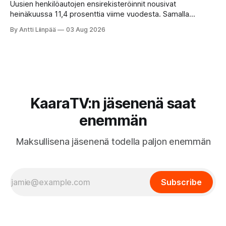
Uusien henkilöautojen ensirekisteröinnit nousivat
heinäkuussa 11,4 prosenttia viime vuodesta. Samalla
täyssähköautojen vahva asema säilyy, sillä lähes puolet
By Antti Liinpää
03 Aug 2026
alkuvuonna rekisteröidyistä henkilöautoista oli
täyssähköisiä.
KaaraTV:n jäsenenä saat
enemmän
Maksullisena jäsenenä todella paljon enemmän
Subscribe