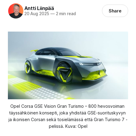
Antti Liinpää
Share
20 Aug 2025
—
2 min read
Opel Corsa GSE Vision Gran Turismo – 800 hevosvoiman 
täyssähköinen konsepti, joka yhdistää GSE-suorituskyvyn 
ja ikonisen Corsan sekä tosielämässä että Gran Turismo 7 -
pelissä. Kuva: Opel