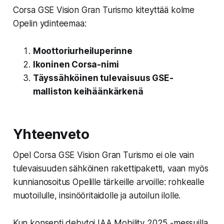
Corsa GSE Vision Gran Turismo kiteyttää kolme
Opelin ydinteemaa:
Moottoriurheiluperinne
Ikoninen Corsa-nimi
Täyssähköinen tulevaisuus GSE-
malliston keihäänkärkenä
Yhteenveto
Opel Corsa GSE Vision Gran Turismo
ei ole vain
tulevaisuuden sähköinen rakettipaketti, vaan myös
kunnianosoitus Opelille tärkeille arvoille: rohkealle
muotoilulle, insinööritaidolle ja autoilun ilolle.
Kun konsepti debytoi IAA Mobility 2025 -messuilla