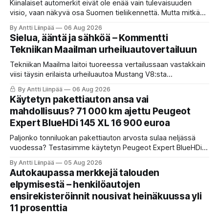
Kiinalaiset automerkit eivät ole enää vain tulevaisuuden
visio, vaan näkyvä osa Suomen tieliikennettä. Mutta mitkä
merkit hallitsevat markkinaa, mitkä keskittyvät
By Antti Liinpää
06 Aug 2026
pakettiautoihin ja mitä syksyn 2026 uutuuksilta sopii
Sielua, ääntä ja sähköä – Kommentti
odottaa? Katso kattava katsaus maamme tarjontaan ja
Tekniikan Maailman urheiluautovertailuun
ostajan tärkeimpiin vinkkeihin!
Tekniikan Maailma laitoi tuoreessa vertailussaan vastakkain
viisi täysin erilaista urheiluautoa Mustang V8:sta
täyssähköiseen Hyundai Ioniq 6 N:ään. KaaraTV otti lehden
By Antti Liinpää
06 Aug 2026
käteen ja pani autot omaan paremmuusjärjestykseen
Käytetyn pakettiauton ansa vai
fiiliksen, käytettävyyden ja hinta-laatusuhteen perusteella.
mahdollisuus? 71 000 km ajettu Peugeot
Expert BlueHDi 145 XL 16 900 euroa
Paljonko tonniluokan pakettiauton arvosta sulaa neljässä
vuodessa? Testasimme käytetyn Peugeot Expert BlueHDi
145 XL -mallin, jonka hinta uutena oli 46 500 € ja on nyt vain
By Antti Liinpää
05 Aug 2026
16 900 €. Perkaamme auton taustat, varusteet, ajo-
Autokaupassa merkkejä talouden
ominaisuudet sekä tyypilliset sudenkuopat hyötyajoneuvoa
elpymisestä – henkilöautojen
etsivälle.
ensirekisteröinnit nousivat heinäkuussa yli
11 prosenttia