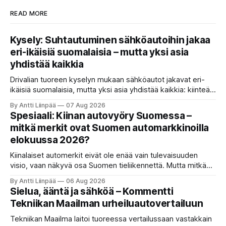
READ MORE
Kysely: Suhtautuminen sähköautoihin jakaa
eri-ikäisiä suomalaisia – mutta yksi asia
yhdistää kaikkia
Drivalian tuoreen kyselyn mukaan sähköautot jakavat eri-
ikäisiä suomalaisia, mutta yksi asia yhdistää kaikkia: kiinteät
ja ennustettavat kuukausikulut ovat tärkein kriteeri autoa
By Antti Liinpää
07 Aug 2026
valittaessa.
Spesiaali: Kiinan autovyöry Suomessa –
mitkä merkit ovat Suomen automarkkinoilla
elokuussa 2026?
Kiinalaiset automerkit eivät ole enää vain tulevaisuuden
visio, vaan näkyvä osa Suomen tieliikennettä. Mutta mitkä
merkit hallitsevat markkinaa, mitkä keskittyvät
By Antti Liinpää
06 Aug 2026
pakettiautoihin ja mitä syksyn 2026 uutuuksilta sopii
Sielua, ääntä ja sähköä – Kommentti
odottaa? Katso kattava katsaus maamme tarjontaan ja
Tekniikan Maailman urheiluautovertailuun
ostajan tärkeimpiin vinkkeihin!
Tekniikan Maailma laitoi tuoreessa vertailussaan vastakkain