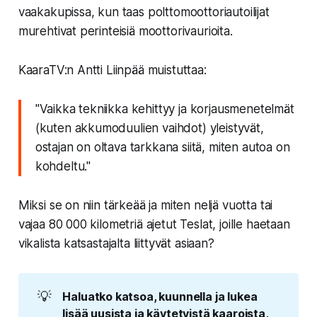
vaakakupissa, kun taas polttomoottoriautoilijat
murehtivat perinteisiä moottorivaurioita.
KaaraTV:n Antti Liinpää muistuttaa:
"Vaikka tekniikka kehittyy ja korjausmenetelmät
(kuten akkumoduulien vaihdot) yleistyvät,
ostajan on oltava tarkkana siitä, miten autoa on
kohdeltu."
Miksi se on niin tärkeää ja miten neljä vuotta tai
vajaa 80 000 kilometriä ajetut Teslat, joille haetaan
vikalista katsastajalta liittyvät asiaan?
💡
Haluatko katsoa, kuunnella ja lukea 
lisää uusista ja käytetyistä kaaroista, 