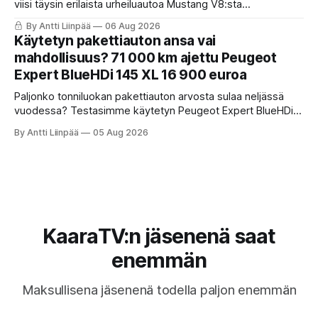
viisi täysin erilaista urheiluautoa Mustang V8:sta
täyssähköiseen Hyundai Ioniq 6 N:ään. KaaraTV otti lehden
By Antti Liinpää
06 Aug 2026
käteen ja pani autot omaan paremmuusjärjestykseen
Käytetyn pakettiauton ansa vai
fiiliksen, käytettävyyden ja hinta-laatusuhteen perusteella.
mahdollisuus? 71 000 km ajettu Peugeot
Expert BlueHDi 145 XL 16 900 euroa
Paljonko tonniluokan pakettiauton arvosta sulaa neljässä
vuodessa? Testasimme käytetyn Peugeot Expert BlueHDi
145 XL -mallin, jonka hinta uutena oli 46 500 € ja on nyt vain
By Antti Liinpää
05 Aug 2026
16 900 €. Perkaamme auton taustat, varusteet, ajo-
ominaisuudet sekä tyypilliset sudenkuopat hyötyajoneuvoa
etsivälle.
KaaraTV:n jäsenenä saat
enemmän
Maksullisena jäsenenä todella paljon enemmän