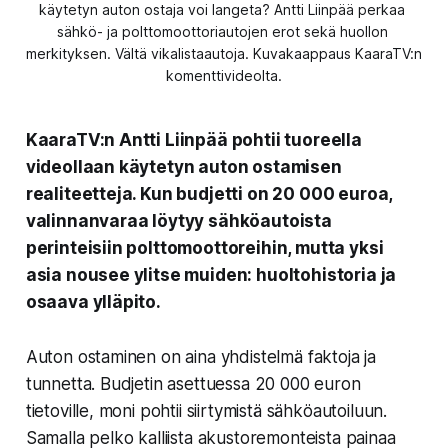
käytetyn auton ostaja voi langeta? Antti Liinpää perkaa 
sähkö- ja polttomoottoriautojen erot sekä huollon 
merkityksen. Vältä vikalistaautoja. Kuvakaappaus KaaraTV:n 
komenttivideolta.
KaaraTV:n Antti Liinpää pohtii tuoreella
videollaan käytetyn auton ostamisen
realiteetteja. Kun budjetti on 20 000 euroa,
valinnanvaraa löytyy sähköautoista
perinteisiin polttomoottoreihin, mutta yksi
asia nousee ylitse muiden: huoltohistoria ja
osaava ylläpito.
Auton ostaminen on aina yhdistelmä faktoja ja
tunnetta. Budjetin asettuessa 20 000 euron
tietoville, moni pohtii siirtymistä sähköautoiluun.
Samalla pelko kalliista akustoremonteista painaa