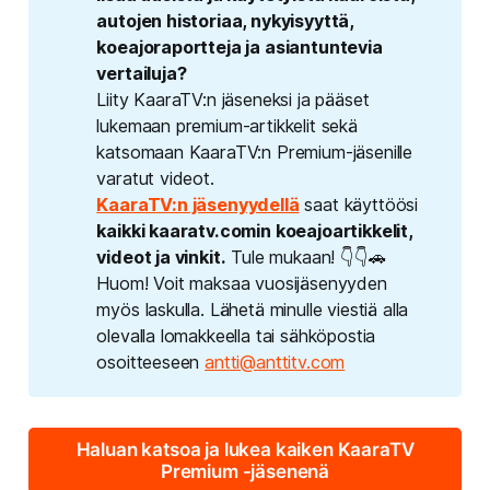
autojen historiaa, nykyisyyttä, 
koeajoraportteja ja asiantuntevia 
vertailuja? 
Liity KaaraTV:n jäseneksi ja pääset
lukemaan premium-artikkelit sekä
katsomaan KaaraTV:n Premium-jäsenille
varatut videot.
KaaraTV:n jäsenyydellä
saat käyttöösi
kaikki kaaratv.comin koeajoartikkelit, 
videot ja vinkit.
Tule mukaan! 👇👇🚗
Huom! Voit maksaa vuosijäsenyyden
myös laskulla. Lähetä minulle viestiä alla
olevalla lomakkeella tai sähköpostia
osoitteeseen
antti@anttitv.com
Haluan katsoa ja lukea kaiken KaaraTV
Premium -jäsenenä