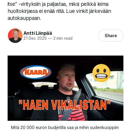
itse" -virityksiin ja paljastaa, miksi pelkkä leima
huoltokirjassa ei enää riitä. Lue vinkit järkevään
autokauppaan.
Antti Liinpää
Share
21 Dec 2025
—
2 min read
Mitä 20 000 euron budjetilla saa ja mihin sudenkuoppiin 