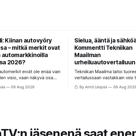
i: Kiinan autovyöry
Sielua, ääntä ja sähköä
a – mitkä merkit ovat
Kommentti Tekniikan
automarkkinoilla
Maailman
sa 2026?
urheiluautovertailuun
 automerkit eivät ole enää vain
Tekniikan Maailma laitoi tuor
den visio, vaan näkyvä osa
vertailussaan vastakkain viisi 
liikennettä. Mutta mitkä
erilaista urheiluautoa Mustang
pää
06 Aug 2026
By Antti Liinpää
06 Aug 202
itsevat markkinaa, mitkä
täyssähköiseen Hyundai Ioniq
 pakettiautoihin ja mitä
KaaraTV otti lehden käteen ja 
6 uutuuksilta sopii odottaa?
omaan paremmuusjärjestyks
tava katsaus maamme
fiiliksen, käytettävyyden ja hin
ja ostajan tärkeimpiin
laatusuhteen perusteella.
aTV:n jäsenenä saat en