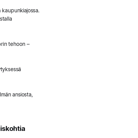
in kaupunkiajossa.
stalla
rin tehoon –
dytyksessä
lmän ansiosta,
yiskohtia