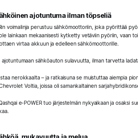
hköinen ajotuntuma ilman töpseliä
 voimalinja perustuu sähkömoottoriin, joka pyörittää pyör
ole lainkaan mekaanisesti kytketty vetäviin pyöriin, vaan toi
ottaen virtaa akkuun ja edelleen sähkömoottorille.
o ajotuntumaan
sähköauton sulavuutta
, ilman tarvetta lada
staa nerokkaalta – ja ratkaisuna se muistuttaa aiempia pio
hevrolet Voltia, joissa oli samankaltainen sarjahybridikonse
 Qashqai e-POWER tuo järjestelmän nykyaikaan ja osaksi su
kaa.
ähköä, mukavuutta ja melua