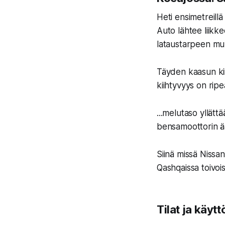
Heti ensimetreillä
Auto lähtee liikke
lataustarpeen mu
Täyden kaasun ki
kiihtyvyys on ripe
...melutaso yllätt
bensamoottorin ä
Siinä missä Nissa
Qashqaissa toivois
Tilat ja käyt