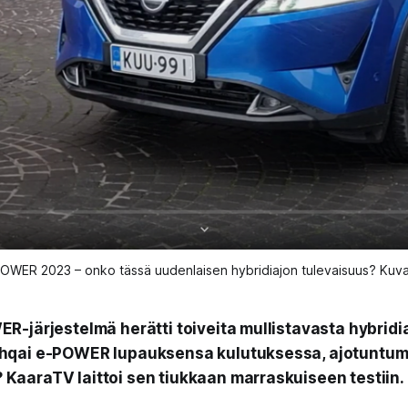
WER 2023 – onko tässä uudenlaisen hybridiajon tulevaisuus? Kuva:
R-järjestelmä herätti toiveita mullistavasta hybridi
hqai e-POWER lupauksensa kulutuksessa, ajotuntum
aaraTV laittoi sen tiukkaan marraskuiseen testiin.