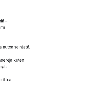
iä –
mii
ta autoa seinästä.
neereja kuten
pti.
osittua