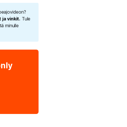
koeajovideon?
 ja vinkit.
Tule
ä minulle
only