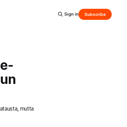
Sign in
Subscribe
e-
lun
atausta, mutta