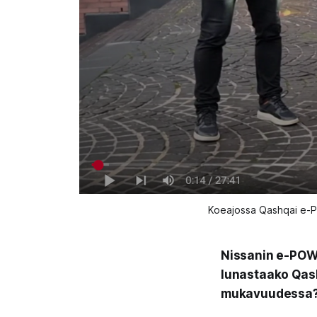
Koeajossa Qashqai e-PO
Nissanin e-POWE
lunastaako Qas
mukavuudessa? K