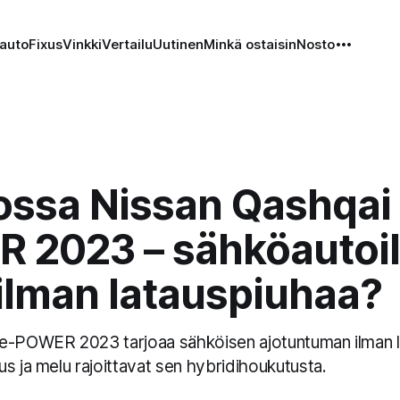
auto
Fixus
Vinkki
Vertailu
Uutinen
Minkä ostaisin
Nosto
ossa Nissan Qashqai 
 2023 – sähköautoi
ilman latauspiuhaa?
e-POWER 2023 tarjoaa sähköisen ajotuntuman ilman l
s ja melu rajoittavat sen hybridihoukutusta.