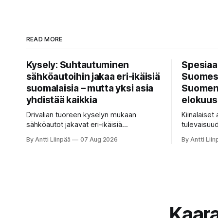
READ MORE
Kysely: Suhtautuminen
Spesiaal
sähköautoihin jakaa eri-ikäisiä
Suomess
suomalaisia – mutta yksi asia
Suomen 
yhdistää kaikkia
elokuus
Drivalian tuoreen kyselyn mukaan
Kiinalaiset
sähköautot jakavat eri-ikäisiä
tulevaisuu
suomalaisia, mutta yksi asia yhdistää
Suomen tie
By Antti Liinpää
07 Aug 2026
By Antti Liin
kaikkia: kiinteät ja ennustettavat
merkit hall
kuukausikulut ovat tärkein kriteeri autoa
keskittyvät
valittaessa.
syksyn 202
Katso kat
tarjontaan 
vinkkeihin!
Kaar