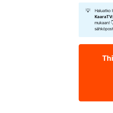
💡
Haluatko 
KaaraTV:
mukaan! 
sähköpost
Thi