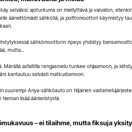
 käy selväksi: ajotuntuma on miellyttävä ja vaivaton, etenk
elle äänettömästi sähköllä, ja polttomoottori käynnistyy tau
kaan.
ihdytyksessä sähkömoottorin ripeys yhdistyy bensamootto
ää, mutta...
ää. Märällä asfaltilla rengasmelu tunkee ohjaamoon, ja kiih
äni kantautuu selvästi matkustamoon.
nin suurempi Ariya-sähköauto on hiljainen vastamelujärjeste
i hieman lisää äänieristystä.
tömukavuus – ei tilaihme, mutta fiksuja yksit