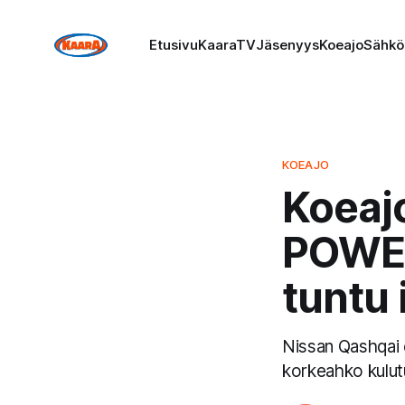
Etusivu
KaaraTV
Jäsenyys
Koeajo
Sähkö
KOEAJO
Koeaj
POWER
tuntu 
Nissan Qashqai 
korkeahko kulutu