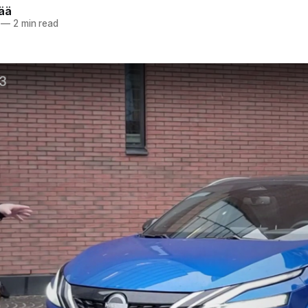
pää
—
2 min read