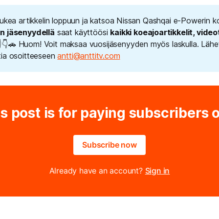
lukea artikkelin loppuun ja katsoa Nissan Qashqai e-Powerin 
n jäsenyydellä
saat käyttöösi
kaikki koeajoartikkelit, videot
👇🚗 Huom! Voit maksaa vuosijäsenyyden myös laskulla. Lähet
ia osoitteeseen
antti@anttitv.com
s post is for paying subscribers 
Subscribe now
Already have an account?
Sign in