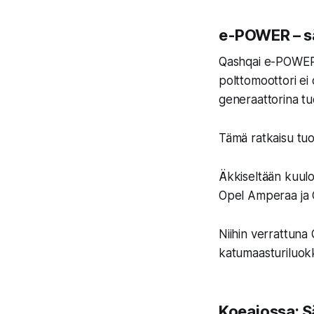
e-POWER – sä
Qashqai e-POWERin
polttomoottori ei 
generaattorina tu
Tämä ratkaisu tu
Äkkiseltään kuulo
Opel Amperaa ja C
Niihin verrattuna
katumaasturiluok
Koeajossa: S