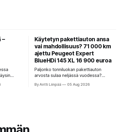
 –
Käytetyn pakettiauton ansa
vai mahdollisuus? 71 000 km
ajettu Peugeot Expert
BlueHDi 145 XL 16 900 euroa
eessa
Paljonko tonniluokan pakettiauton
täysin
arvosta sulaa neljässä vuodessa?
 V8:sta
Testasimme käytetyn Peugeot Expert
6
By Antti Liinpää
05 Aug 2026
 6 N:ään.
BlueHDi 145 XL -mallin, jonka hinta
pani autot
uutena oli 46 500 € ja on nyt vain 16 900
een
€. Perkaamme auton taustat, varusteet,
ta-
ajo-ominaisuudet sekä tyypilliset
sudenkuopat hyötyajoneuvoa etsivälle.
emmän