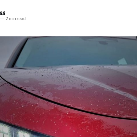
pää
—
2 min read