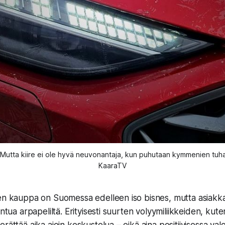
utta kiire ei ole hyvä neuvonantaja, kun puhutaan kymmenien tuhansi
KaaraTV
jen kauppa on Suomessa edelleen iso bisnes, mutta asiak
untua arpapeliltä. Erityisesti suurten volyymiliikkeiden, ku