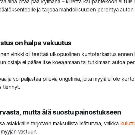
taa aina pitää pää kylmänä – kiirettä kaupantekoon ei tule
 päätöksenteolle ja tarjoaa mahdollisuuden perehtyä auton 
astus on halpa vakuutus
nen vinkki oli teettää ulkopuolinen kuntotarkastus ennen
n, kun ostaja ei pääse itse koeajamaan tai tutkimaan autoa peru
a ja voi paljastaa piileviä ongelmia, joita myyjä ei ole kerto
 tiennyt.
urvasta, mutta älä suostu painostukseen
a asiakkaille tarjotaan maksullista lisäturvaa, vaikka
kulutt
n myyjän vastuun.