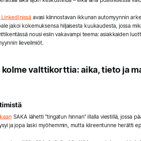
rättää aika ajoin keskustelua – eikä aina positiivisessa val
 LinkedInissä
avasi kiinnostavan ikkunan automyynnin ark
ale jakoi kokemuksensa hiljaisesta kuukaudesta, jossa mik
tikentässä nousi esiin vakavampi teema: asiakkaiden luo
myynnin lieveilmiöt.
kolme valttikorttia: aika, tieto ja ma
htimistä
ukaan
SAKA lähetti "tingatun hinnan" illalla viestillä, jossa pä
pysyi ja jopa laski myöhemmin, mutta kiireentunne herätti ep