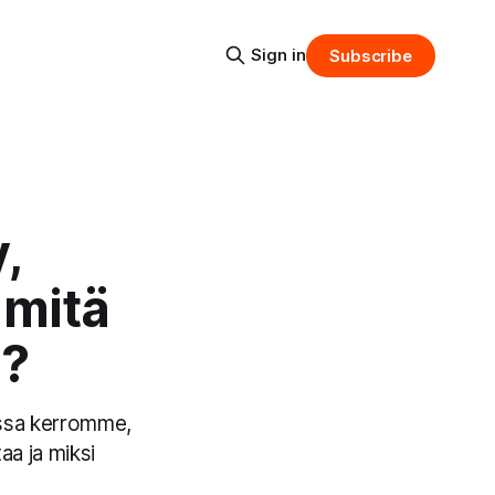
Sign in
Subscribe
,
 mitä
ä?
issa kerromme,
aa ja miksi