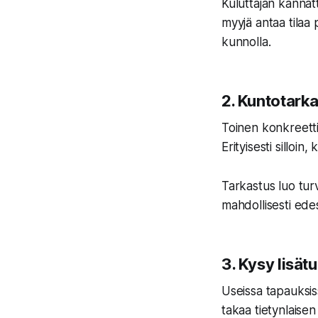
Kuluttajan kannat
myyjä antaa tilaa
kunnolla.
2. Kuntotark
Toinen konkreetti
Erityisesti silloi
Tarkastus luo turva
mahdollisesti edes
3. Kysy lisät
Useissa tapauksiss
takaa tietynlaise