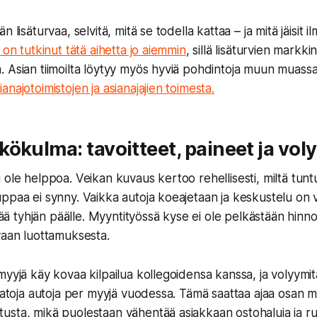
 lisäturvaa, selvitä, mitä se todella kattaa – ja mitä jäisit ilm
 on tutkinut tätä aihetta jo aiemmin
, sillä lisäturvien markki
 Asian tiimoilta löytyy myös hyviä pohdintoja muun muass
najotoimistojen ja asianajajien toimesta.
ökulma: tavoitteet, paineet ja vol
 ole helppoa. Veikan kuvaus kertoo rehellisesti, miltä tunt
ppaa ei synny. Vaikka autoja koeajetaan ja keskustelu on v
 jää tyhjän päälle. Myyntityössä kyse ei ole pelkästään hinnoi
vaan luottamuksesta.
myyjä käy kovaa kilpailua kollegoidensa kanssa, ja volyymit
 satoja autoja per myyjä vuodessa. Tämä saattaa ajaa osan 
sta, mikä puolestaan vähentää asiakkaan ostohaluja ja ru