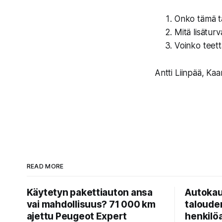
Onko tämä t
Mitä lisätur
Voinko teet
Antti Liinpää, Ka
READ MORE
Käytetyn pakettiauton ansa
Autokau
vai mahdollisuus? 71 000 km
taloude
ajettu Peugeot Expert
henkilö