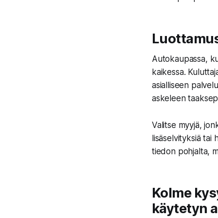
Luottamus 
Autokaupassa, ku
kaikessa. Kuluttaj
asialliseen palvel
askeleen taaksep
Valitse myyjä, jon
lisäselvityksiä ta
tiedon pohjalta,
Kolme kys
käytetyn a