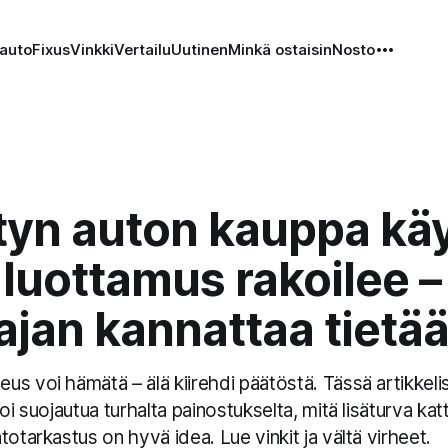
auto
Fixus
Vinkki
Vertailu
Uutinen
Minkä ostaisin
Nosto
tyn auton kauppa käy
luottamus rakoilee –
ajan kannattaa tietä
us voi hämätä – älä kiirehdi päätöstä. Tässä artikkel
oi suojautua turhalta painostukselta, mitä lisäturva katt
totarkastus on hyvä idea. Lue vinkit ja vältä virheet.