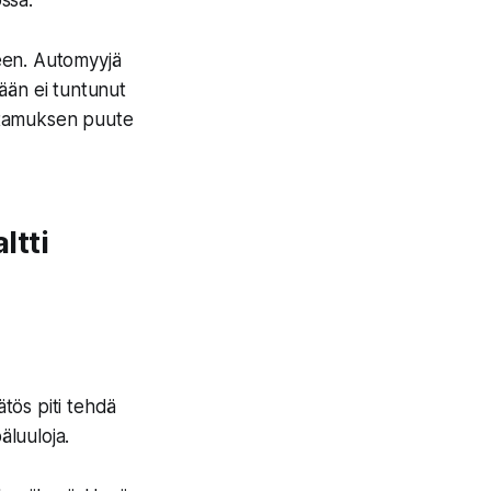
ossa.
een. Automyyjä
ään ei tuntunut
ttamuksen puute
ltti
ätös piti tehdä
äluuloja.