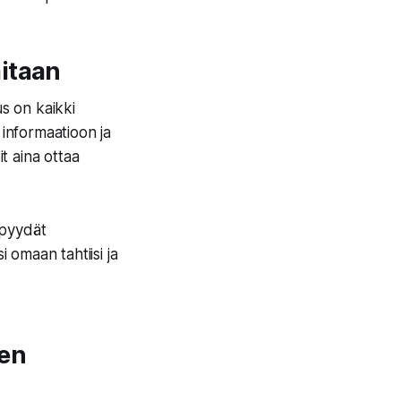
itaan
s on kaikki
 informaatioon ja
it aina ottaa
 pyydät
 omaan tahtiisi ja
nen