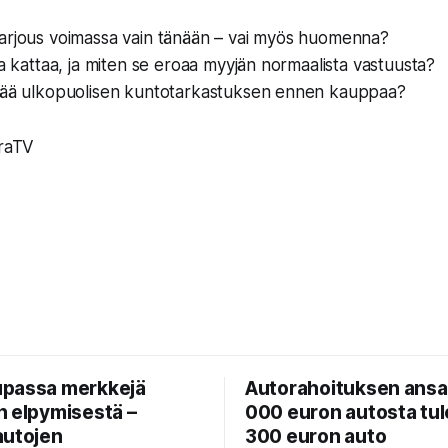
arjous voimassa vain tänään – vai myös huomenna?
va kattaa, ja miten se eroaa myyjän normaalista vastuusta?
tää ulkopuolisen kuntotarkastuksen ennen kauppaa?
araTV
passa merkkejä
Autorahoituksen ansa:
n elpymisestä –
000 euron autosta tul
autojen
300 euron auto