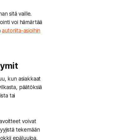
an sitä vaille.
nointi voi hämärtää
a
autoriita-asioihin
yymit
uu, kun asiakkaat
ilkasta, päätöksiä
sta tai
avoitteet voivat
myyjistä tekemään
okkii epäluuloa.