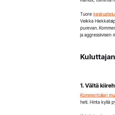
Kamux, toiminta he
Tuore
keskustelu
Veikka Hiekkataip
purevan. Komment
ja aggressiivisen 
Kuluttajan 
1. Vältä kiire
Kommentoijan m
heti. Hinta kyllä 