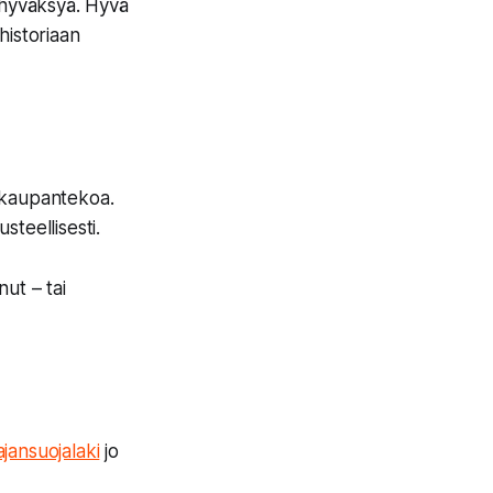
 hyväksyä. Hyvä
historiaan
 kaupantekoa.
steellisesti.
nut – tai
ajansuojalaki
jo