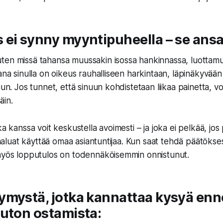
ei synny myyntipuheella – se ansa
ten missä tahansa muussakin isossa hankinnassa, luottamu
ana sinulla on oikeus rauhalliseen harkintaan, läpinäkyvään
uun. Jos tunnet, että sinuun kohdistetaan liikaa painetta, vo
äin.
ka kanssa voit keskustella avoimesti – ja joka ei pelkää, jos
i haluat käyttää omaa asiantuntijaa. Kun saat tehdä päätöksesi
 myös lopputulos on todennäköisemmin onnistunut.
ymystä, jotka kannattaa kysyä en
uton ostamista: