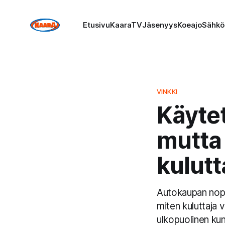
Etusivu
KaaraTV
Jäsenyys
Koeajo
Sähkö
VINKKI
Käyte
mutta 
kulutt
Autokaupan nope
miten kuluttaja v
ulkopuolinen kun