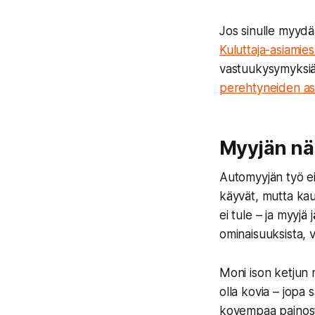
Jos sinulle myydään
Kuluttaja-asiamies
vastuukysymyksiä.
perehtyneiden asia
Myyjän näk
Automyyjän työ ei
käyvät, mutta kau
ei tule – ja myyjä
ominaisuuksista, 
Moni ison ketjun 
olla kovia – jopa
kovempaa painostu