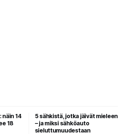
 näin 14
5 sähkistä, jotka jäivät mieleen
ee 18
– ja miksi sähköauto
sieluttumuudestaan