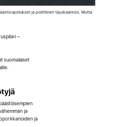
 päästörajoitukset ja poliittinen täyskäännös. Mutta 
uspilari –
at suomalaiset
lle.
tyjä
äpäästöisempien
a vähemmän ja
roporkkanoiden ja