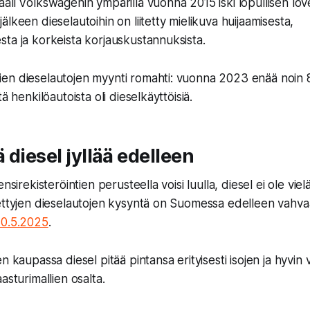
ali Volkswagenin ympärillä vuonna 2015 iski lopullisen lov
lkeen dieselautoihin on liitetty mielikuva huijaamisesta,
ta ja korkeista korjauskustannuksista.
en dieselautojen myynti romahti: vuonna 2023 enää noin
ä henkilöautoista oli dieselkäyttöisiä.
 diesel jyllää edelleen
nsirekisteröintien perusteella voisi luulla, diesel ei ole viel
tettyjen dieselautojen kysyntä on Suomessa edelleen vahv
30.5.2025
.
n kaupassa diesel pitää pintansa erityisesti isojen ja hyvin 
asturimallien osalta.