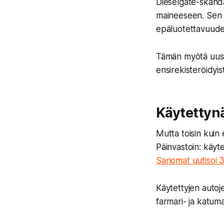
Dieselgate-skanda
maineeseen. Sen jä
epäluotettavuudes
Tämän myötä uusi
ensirekisteröidyist
Käytettynä
Mutta toisin kuin e
Päinvastoin: käy
Sanomat uutisoi 
Käytettyjen autoje
farmari- ja katuma