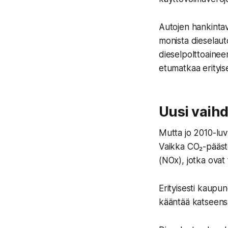
Autojen hankintav
monista dieselaut
dieselpolttoaineen
etumatkaa erityises
Uusi vaih
Mutta jo 2010-luv
Vaikka CO₂-päästö
(NOx), jotka ovat t
Erityisesti kaupun
kääntää katseensa