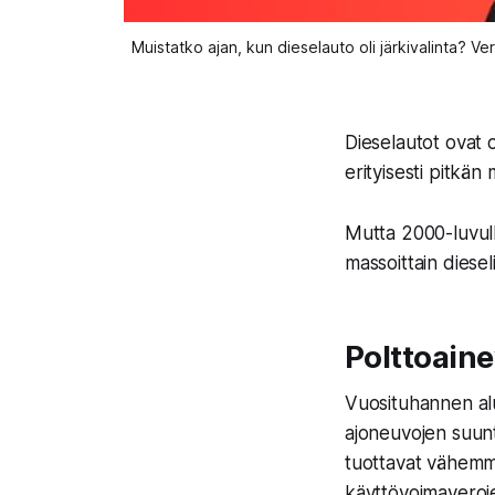
Muistatko ajan, kun dieselauto oli järkivalinta? Ver
Dieselautot ovat 
erityisesti pitkän 
Mutta 2000-luvulla
massoittain diesel
Polttoaine
Vuosituhannen alu
ajoneuvojen suunt
tuottavat vähemmä
käyttövoimaveroje