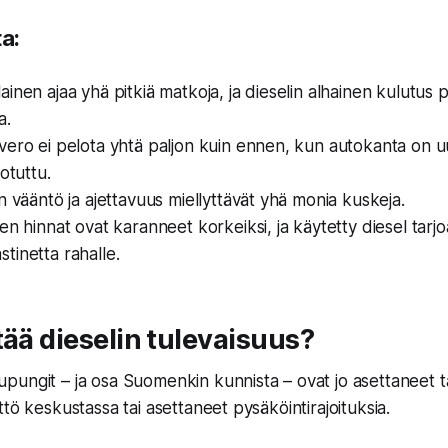
ta:
inen ajaa yhä pitkiä matkoja, ja dieselin alhainen kulutus 
a.
ero ei pelota yhtä paljon kuin ennen, kun autokanta on uu
otuttu.
n vääntö ja ajettavuus miellyttävät yhä monia kuskeja.
en hinnat ovat karanneet korkeiksi, ja käytetty diesel tarjo
inetta rahalle.
tää dieselin tulevaisuus?
ungit – ja osa Suomenkin kunnista – ovat jo asettaneet tav
tö keskustassa tai asettaneet pysäköintirajoituksia.