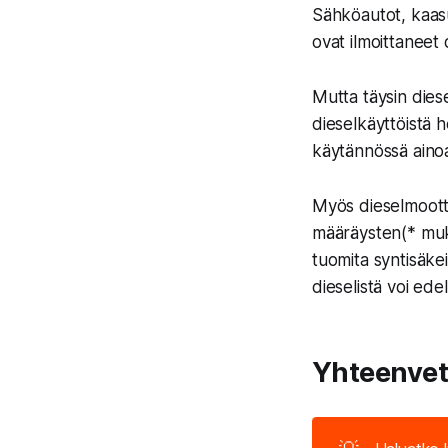
Sähköautot, kaasua
ovat ilmoittaneet 
Mutta täysin dies
dieselkäyttöistä h
käytännössä ainoa
Myös dieselmoott
määräysten(* mukai
tuomita syntisäkei
dieselistä voi ede
Yhteenveto