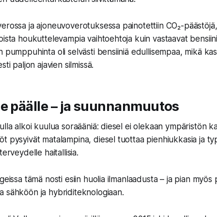
erossa ja ajoneuvoverotuksessa painotettiin CO₂-päästöjä,
oista houkuttelevampia vaihtoehtoja kuin vastaavat bensiini
 pumppuhinta oli selvästi bensiiniä edullisempaa, mikä kasv
ti paljon ajavien silmissä.
de päälle – ja suunnanmuutos
ulla alkoi kuulua soraääniä: diesel ei olekaan ympäristön k
t pysyivät matalampina, diesel tuottaa pienhiukkasia ja ty
erveydelle haitallisia.
geissa tämä nosti esiin huolia ilmanlaadusta – ja pian myös p
 sähköön ja hybriditeknologiaan.