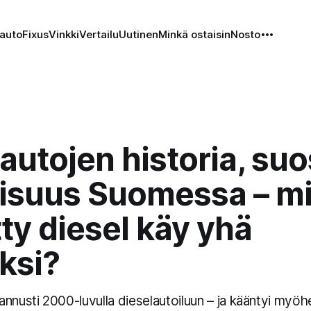
auto
Fixus
Vinkki
Vertailu
Uutinen
Minkä ostaisin
Nosto
autojen historia, suo
aisuus Suomessa – mi
ty diesel käy yhä
ksi?
nnusti 2000-luvulla dieselautoiluun – ja kääntyi myö