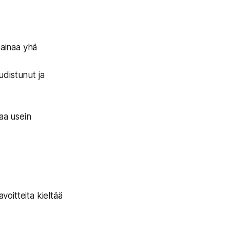
painaa yhä
distunut ja
aa usein
oitteita kieltää