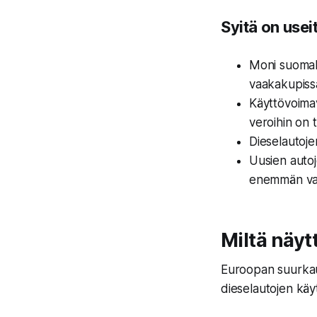
Syitä on usei
Moni suomala
vaakakupiss
Käyttövoimav
veroihin on t
Dieselautoje
Uusien autoj
enemmän vast
Miltä näyt
Euroopan suurkaup
dieselautojen käyt