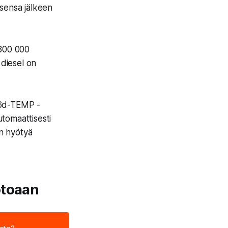
oisensa jälkeen
 800 000
 diesel on
 6d-TEMP -
utomaattisesti
on hyötyä
otoaan