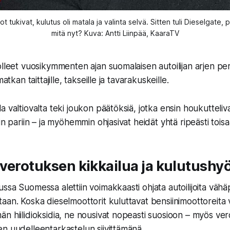
ot tukivat, kulutus oli matala ja valinta selvä. Sitten tuli Dieselgate,
mitä nyt? Kuva: Antti Liinpää, KaaraTV
olleet vuosikymmenten ajan suomalaisen autoilijan arjen per
matkan taittajille, takseille ja tavarakuskeille.
 valtiovalta teki joukon päätöksiä, jotka ensin houkutteliv
in pariin – ja myöhemmin ohjasivat heidät yhtä ripeästi toisaa
verotuksen kikkailua ja kulutushyö
ssa Suomessa alettiin voimakkaasti ohjata autoilijoita väh
aan. Koska dieselmoottorit kuluttavat bensiinimoottoreit
n hiilidioksidia, ne nousivat nopeasti suosioon – myös ve
n uudelleentarkastelun siivittämänä.