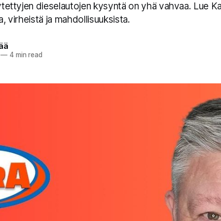
äytettyjen dieselautojen kysyntä on yhä vahvaa. Lue Ka
a, virheistä ja mahdollisuuksista.
pää
—
4 min read