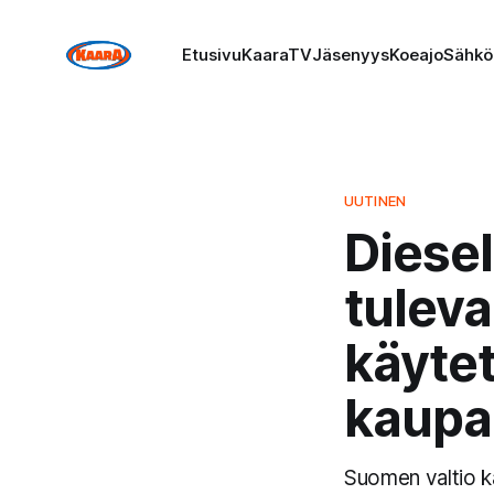
Etusivu
KaaraTV
Jäsenyys
Koeajo
Sähkö
UUTINEN
Diesel
tulev
käytet
kaupa
Suomen valtio ka