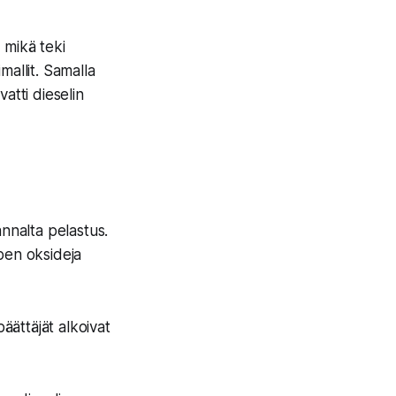
 mikä teki
mallit. Samalla
atti dieselin
annalta pelastus.
pen oksideja
äättäjät alkoivat