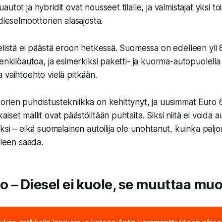
utot ja hybridit ovat nousseet tilalle, ja valmistajat yksi t
dieselmoottorien alasajosta.
elistä ei päästä eroon hetkessä. Suomessa on edelleen yli
enkilöautoa, ja esimerkiksi paketti- ja kuorma-autopuolella
 vaihtoehto vielä pitkään.
orien puhdistustekniikka on kehittynyt, ja uusimmat Euro
set mallit ovat päästöiltään puhtaita. Siksi niitä ei voida a
ksi – eikä suomalainen autoilija ole unohtanut, kuinka palj
lleen saada.
 – Diesel ei kuole, se muuttaa mu