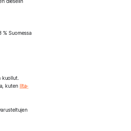
en dieselin
 8 % Suomessa
ä kuollut.
aa, kuten
Ilta-
varusteltujen