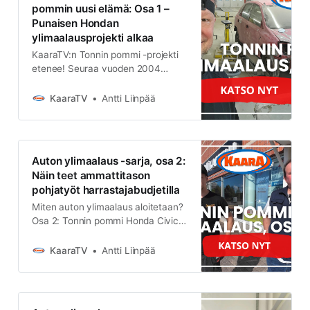
pommin uusi elämä: Osa 1 –
Punaisen Hondan
ylimaalausprojekti alkaa
KaaraTV:n Tonnin pommi -projekti
etenee! Seuraa vuoden 2004
Honda Civicin täydellistä
ylimaalausprojektia. Osa 1:
KaaraTV
Antti Liinpää
Haalistuneen maalipinnan
kuntotarkastus ja asiantuntijoiden
vinkit auton kunnostukseen
ColorNetin kanssa. Katso miten
Auton ylimaalaus -sarja, osa 2:
harrastaja onnistuu
Näin teet ammattitason
ylimaalausprojektissa
pohjatyöt harrastajabudjetilla
Miten auton ylimaalaus aloitetaan?
Osa 2: Tonnin pommi Honda Civic
pääsee asiantuntijoiden syyniin.
Lue vinkit spraymaalin poistoon,
KaaraTV
Antti Liinpää
lommojen oikaisuun ja miksi
liuotinohenteinen maali on
harrastajalle paras valinta. Katso
koko työsuunnitelma!