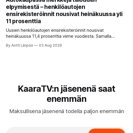
ominaisuudet sekä tyypilliset sudenkuopat hyötyajoneuvoa
elpymisestä – henkilöautojen
etsivälle.
ensirekisteröinnit nousivat heinäkuussa yli
11 prosenttia
Uusien henkilöautojen ensirekisteröinnit nousivat
heinäkuussa 11,4 prosenttia viime vuodesta. Samalla
täyssähköautojen vahva asema säilyy, sillä lähes puolet
By Antti Liinpää
03 Aug 2026
alkuvuonna rekisteröidyistä henkilöautoista oli
täyssähköisiä.
KaaraTV:n jäsenenä saat
enemmän
Maksullisena jäsenenä todella paljon enemmän