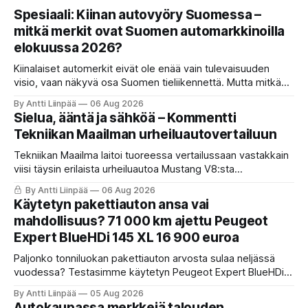
Spesiaali: Kiinan autovyöry Suomessa –
mitkä merkit ovat Suomen automarkkinoilla
elokuussa 2026?
Kiinalaiset automerkit eivät ole enää vain tulevaisuuden
visio, vaan näkyvä osa Suomen tieliikennettä. Mutta mitkä
merkit hallitsevat markkinaa, mitkä keskittyvät
By Antti Liinpää
06 Aug 2026
pakettiautoihin ja mitä syksyn 2026 uutuuksilta sopii
Sielua, ääntä ja sähköä – Kommentti
odottaa? Katso kattava katsaus maamme tarjontaan ja
Tekniikan Maailman urheiluautovertailuun
ostajan tärkeimpiin vinkkeihin!
Tekniikan Maailma laitoi tuoreessa vertailussaan vastakkain
viisi täysin erilaista urheiluautoa Mustang V8:sta
täyssähköiseen Hyundai Ioniq 6 N:ään. KaaraTV otti lehden
By Antti Liinpää
06 Aug 2026
käteen ja pani autot omaan paremmuusjärjestykseen
Käytetyn pakettiauton ansa vai
fiiliksen, käytettävyyden ja hinta-laatusuhteen perusteella.
mahdollisuus? 71 000 km ajettu Peugeot
Expert BlueHDi 145 XL 16 900 euroa
Paljonko tonniluokan pakettiauton arvosta sulaa neljässä
vuodessa? Testasimme käytetyn Peugeot Expert BlueHDi
145 XL -mallin, jonka hinta uutena oli 46 500 € ja on nyt vain
By Antti Liinpää
05 Aug 2026
16 900 €. Perkaamme auton taustat, varusteet, ajo-
Autokaupassa merkkejä talouden