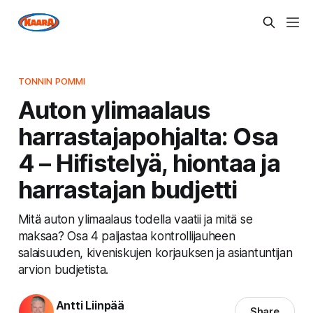
TONNIN POMMI
Auton ylimaalaus
harrastajapohjalta: Osa
4 – Hifistelyä, hiontaa ja
harrastajan budjetti
Mitä auton ylimaalaus todella vaatii ja mitä se
maksaa? Osa 4 paljastaa kontrollijauheen
salaisuuden, kiveniskujen korjauksen ja asiantuntijan
arvion budjetista.
Antti Liinpää
Share