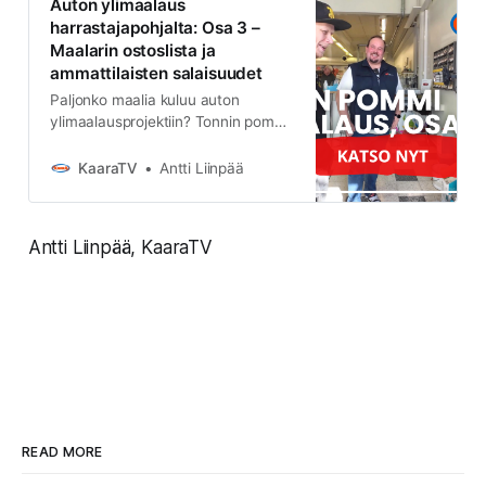
Auton ylimaalaus
harrastajapohjalta: Osa 3 –
Maalarin ostoslista ja
ammattilaisten salaisuudet
Paljonko maalia kuluu auton
ylimaalausprojektiin? Tonnin pommi
-sarjan 3. osassa listaamme
tarvittavat maalit, lakat ja pohja-
KaaraTV
Antti Liinpää
aineet. Lue asiantuntijoiden vinkit
oikeista suojavarusteista,
hiontatarvikkeista ja
Antti Liinpää, KaaraTV
erikoisteipeistä, joilla varmistat
ammattimaisen lopputuloksen
harrastajapohjalta.
READ MORE