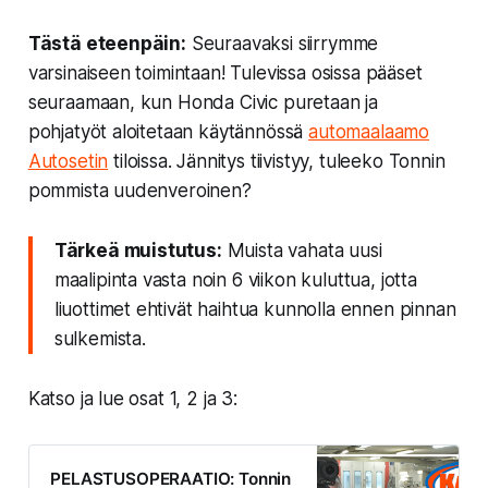
Tästä eteenpäin:
Seuraavaksi siirrymme
varsinaiseen toimintaan! Tulevissa osissa pääset
seuraamaan, kun Honda Civic puretaan ja
pohjatyöt aloitetaan käytännössä
automaalaamo
Autosetin
tiloissa. Jännitys tiivistyy, tuleeko Tonnin
pommista uudenveroinen?
Tärkeä muistutus:
Muista vahata uusi
maalipinta vasta noin 6 viikon kuluttua, jotta
liuottimet ehtivät haihtua kunnolla ennen pinnan
sulkemista.
Katso ja lue osat 1, 2 ja 3:
PELASTUSOPERAATIO: Tonnin