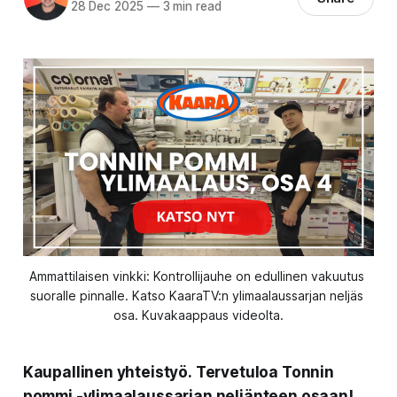
28 Dec 2025
—
3 min read
Ammattilaisen vinkki: Kontrollijauhe on edullinen vakuutus 
suoralle pinnalle. Katso KaaraTV:n ylimaalaussarjan neljäs 
osa. Kuvakaappaus videolta.
Kaupallinen yhteistyö.
Tervetuloa Tonnin
pommi -ylimaalaussarjan neljänteen osaan!