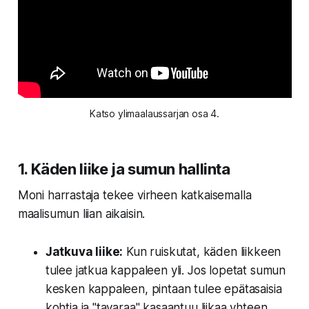
Katso ylimaalaussarjan osa 4.
1. Käden liike ja sumun hallinta
Moni harrastaja tekee virheen katkaisemalla
maalisumun liian aikaisin.
Jatkuva liike:
Kun ruiskutat, käden liikkeen
tulee jatkua kappaleen yli. Jos lopetat sumun
kesken kappaleen, pintaan tulee epätasaisia
kohtia ja "tavaraa" kasaantuu liikaa yhteen