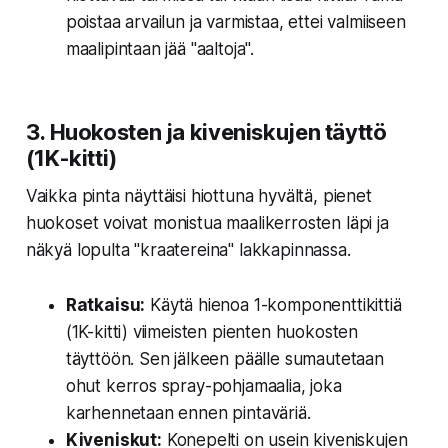
poistaa arvailun ja varmistaa, ettei valmiiseen
maalipintaan jää "aaltoja".
3. Huokosten ja kiveniskujen täyttö
(1K-kitti)
Vaikka pinta näyttäisi hiottuna hyvältä, pienet
huokoset voivat monistua maalikerrosten läpi ja
näkyä lopulta "kraatereina" lakkapinnassa.
Ratkaisu:
Käytä hienoa 1-komponenttikittiä
(1K-kitti) viimeisten pienten huokosten
täyttöön. Sen jälkeen päälle sumautetaan
ohut kerros spray-pohjamaalia, joka
karhennetaan ennen pintaväriä.
Kiveniskut:
Konepelti on usein kiveniskujen