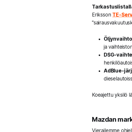
Tarkastuslistall
Eriksson
TE-Serv
"sairausvakuutusko
Öljynvaihto
ja vaihteist
DSG-vaihte
henkilöautoi
AdBlue-jär
dieselautois
Koeajettu yksilö l
Mazdan markk
Vierailemme ohjel