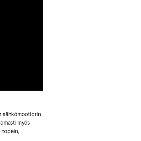
en sähkömoottorin
ttomasti myös
 nopein,