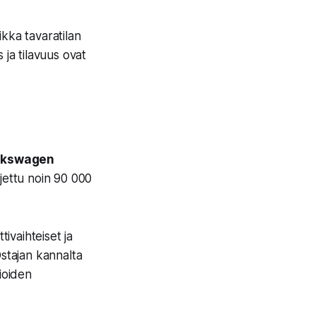
kka tavaratilan
 ja tilavuus ovat
lkswagen
 ajettu noin 90 000
ivaihteiset ja
 Ostajan kannalta
sioiden