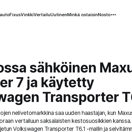
auto
Fixus
Vinkki
Vertailu
Uutinen
Minkä ostaisin
Nosto
ossa sähköinen Max
er 7 ja käytetty
wagen Transporter T
ojen nelivetomarkkina saa uuden haastajan, kun Maxu
raan vertailuun saksalaisten kestosuosikkien kanss
jetun Volkswagen Transporter T6.1 -mallin ja selvitämm