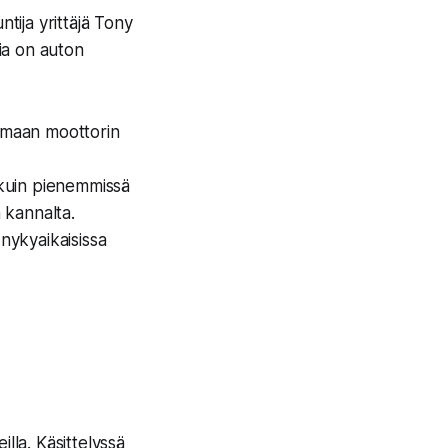
tija yrittäjä
Tony
ia on auton
tamaan moottorin
 kuin pienemmissä
n kannalta.
nykyaikaisissa
la. Käsittelyssä