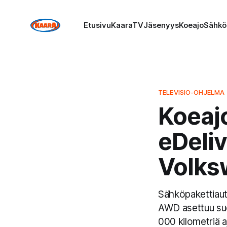
Etusivu
KaaraTV
Jäsenyys
Koeajo
Sähkö
TELEVISIO-OHJELMA
Koeaj
eDeliv
Volks
Sähköpakettiaut
AWD asettuu suo
000 kilometriä a