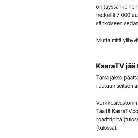
on täyssähköine
hetkellä 7 000 eu
sähköiseen sedan-
Mutta mitä ylihyvi
KaaraTV jää t
Tämä jakso päätt
ruutuun seitsemä
Verkkosivustom
Täältä KaaraTV.co
roadtripiltä (tulo
(tulossa).