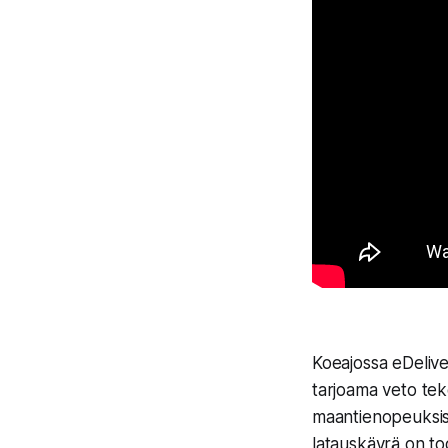
Koeajossa eDelive
tarjoama veto tek
maantienopeuksis
latauskäyrä on tod