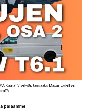
. KaaraTV selvitti, tarjoaako Maxus todellisen 
aaraTV
sa palaamme