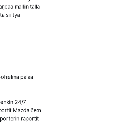
joaa malliin tällä
ä siirtyä
-ohjelma palaa
tenkin 24/7.
portit Mazda 6e:n
orterin raportit