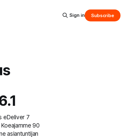
Sign in
Subscribe
us
6.1
s eDeliver 7
a. Koeajamme 90
e asiantuntijan