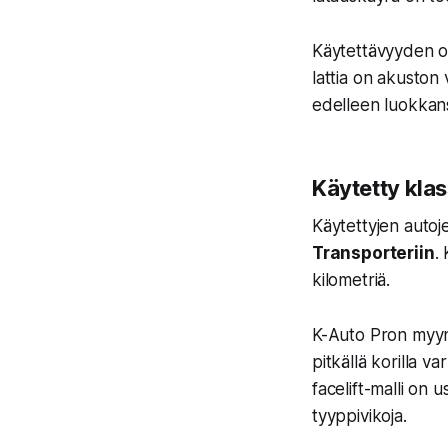
Käytettävyyden os
lattia on akuston 
edelleen luokkan
Käytetty kla
Käytettyjen autoj
Transporteriin
.
kilometriä.
K-Auto Pron myyn
pitkällä korilla va
facelift-malli on u
tyyppivikoja.