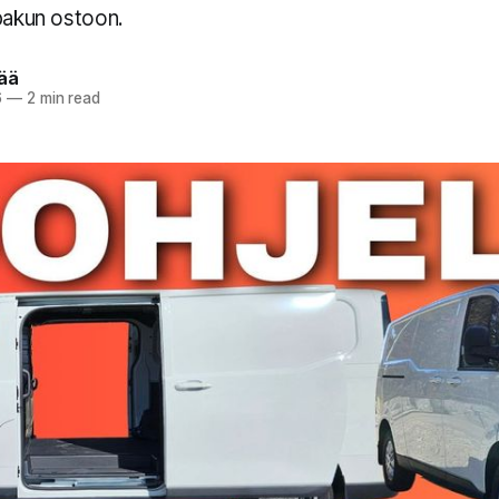
 pakun ostoon.
pää
6
—
2 min read