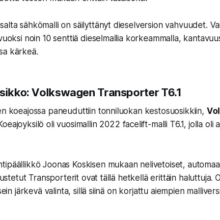
alta sähkömalli on säilyttänyt dieselversion vahvuudet. Vai
vuoksi noin 10 senttiä dieselmallia korkeammalla, kantavuus
sa kärkeä.
ssikko: Volkswagen Transporter T6.1
en koeajossa paneuduttiin tonniluokan kestosuosikkiin,
Vo
 Koeajoyksilö oli vuosimallin 2022 facelift-malli T6.1, jolla oli
tipäällikkö
Joonas Koskisen
mukaan nelivetoiset, automaatt
rustetut Transporterit ovat tällä hetkellä erittäin haluttuja.
sein järkevä valinta, sillä siinä on korjattu aiempien malliver