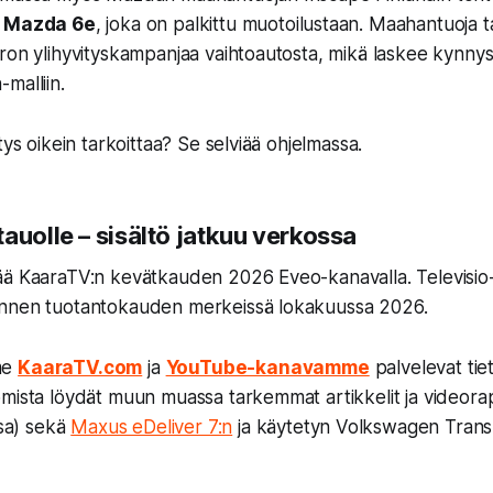
n
Mazda 6e
, joka on palkittu muotoilustaan. Maahantuoja tar
ron ylihyvityskampanjaa vaihtoautosta, mikä laskee kynnyst
malliin.
tys oikein tarkoittaa? Se selviää ohjelmassa.
auolle – sisältö jatkuu verkossa
ää KaaraTV:n kevätkauden 2026 Eveo-kanavalla. Televisio
nnen tuotantokauden merkeissä lokakuussa 2026.
me
KaaraTV.com
ja
YouTube-kanavamme
palvelevat tie
mista löydät muun muassa tarkemmat artikkelit ja videora
ssa) sekä
Maxus eDeliver 7:n
ja käytetyn Volkswagen Transp