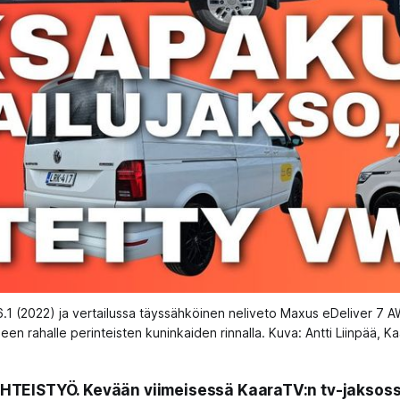
 (2022) ja vertailussa täyssähköinen neliveto Maxus eDeliver 7 AWD
neen rahalle perinteisten kuninkaiden rinnalla. Kuva: Antti Liinpää, K
TEISTYÖ. Kevään viimeisessä KaaraTV:n tv-jaksos