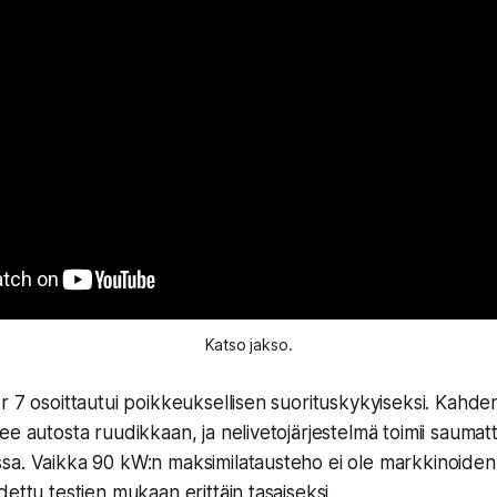
Katso jakso.
r 7 osoittautui poikkeuksellisen suorituskykyiseksi. Kahd
ee autosta ruudikkaan, ja nelivetojärjestelmä toimii sauma
sa. Vaikka 90 kW:n maksimilatausteho ei ole markkinoiden
ettu testien mukaan erittäin tasaiseksi.