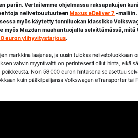
en pariin. Vertailemme ohjelmassa raksapakujen kun
oehtoja nelivetouutuuteen
Maxus eDeliver 7
-malliin.
sessa myös käytetty tonniluokan klassikko Volkswa
me myös Mazdan maahantuojalla selvittämässä, mitä 
 euron ylihyvitystarjous
.
en markkina laajenee, ja uusin tulokas nelivetoluokkaan 
ksen vahvin myyntivaltti on perinteisesti ollut hinta, eikä 
e poikkeusta. Noin 58 000 euron hintaisena se asettuu selv
kkaan kuin pääkilpailijansa Volkswagen eTransporter tai F