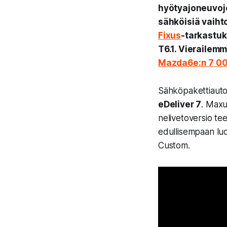
hyötyajoneuvoj
sähköisiä vaiht
Fixus
-tarkastuk
T6.1. Vierailem
Mazda6e:n 7 000
Sähköpakettiautoj
eDeliver 7
. Maxu
nelivetoversio te
edullisempaan luo
Custom.