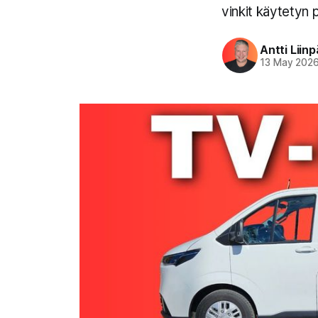
vinkit käytetyn
Antti Liin
13 May 202