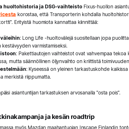
a huoltohistoria ja DSG-vaihteisto
Fixus-huollon asiantun
icesta
korostaa, että Transporterin kohdalla huoltohistor
rtti". Erityistä huomiota kannattaa kiinnittää:
väleihin
: Long Life -huoltovälejä suositellaan jopa puolit
on kestävyyden varmistamiseksi.
istoon
: Pakettiautojen vaihteistot ovat vahvempaa tekoa
ssa, mutta säännöllinen öljynvaihto on kriittistä toimivuude
jestelmään
: Kyseessä on yleinen tarkastuskohde kaikissa 
sa merkistä riippumatta.
äpäisi asiantuntijan tarkastuksen arvosanalla "osta pois".
inakampanja ja kesän roadtrip
massa myös Mazdan maahantuojan Inscape Finlandin tonteil