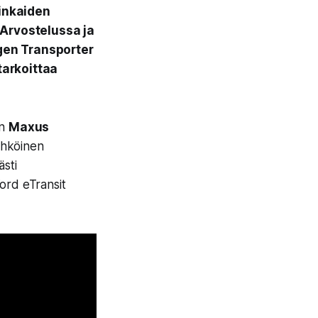
inkaiden
 Arvostelussa ja
gen Transporter
tarkoittaa
on
Maxus
sähköinen
ästi
ord eTransit