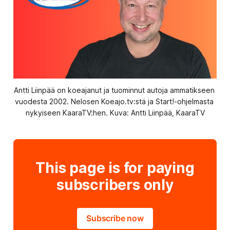
Antti Liinpää on koeajanut ja tuominnut autoja ammatikseen 
vuodesta 2002. Nelosen Koeajo.tv:stä ja Start!-ohjelmasta 
nykyiseen KaaraTV:hen. Kuva: Antti Liinpää, KaaraTV
This page is for paying
subscribers only
Subscribe now