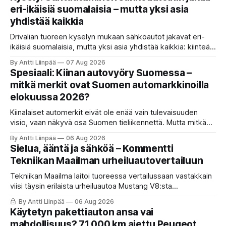
eri-ikäisiä suomalaisia – mutta yksi asia
yhdistää kaikkia
Drivalian tuoreen kyselyn mukaan sähköautot jakavat eri-
ikäisiä suomalaisia, mutta yksi asia yhdistää kaikkia: kiinteät
ja ennustettavat kuukausikulut ovat tärkein kriteeri autoa
By Antti Liinpää
07 Aug 2026
valittaessa.
Spesiaali: Kiinan autovyöry Suomessa –
mitkä merkit ovat Suomen automarkkinoilla
elokuussa 2026?
Kiinalaiset automerkit eivät ole enää vain tulevaisuuden
visio, vaan näkyvä osa Suomen tieliikennettä. Mutta mitkä
merkit hallitsevat markkinaa, mitkä keskittyvät
By Antti Liinpää
06 Aug 2026
pakettiautoihin ja mitä syksyn 2026 uutuuksilta sopii
Sielua, ääntä ja sähköä – Kommentti
odottaa? Katso kattava katsaus maamme tarjontaan ja
Tekniikan Maailman urheiluautovertailuun
ostajan tärkeimpiin vinkkeihin!
Tekniikan Maailma laitoi tuoreessa vertailussaan vastakkain
viisi täysin erilaista urheiluautoa Mustang V8:sta
täyssähköiseen Hyundai Ioniq 6 N:ään. KaaraTV otti lehden
By Antti Liinpää
06 Aug 2026
käteen ja pani autot omaan paremmuusjärjestykseen
Käytetyn pakettiauton ansa vai
fiiliksen, käytettävyyden ja hinta-laatusuhteen perusteella.
mahdollisuus? 71 000 km ajettu Peugeot