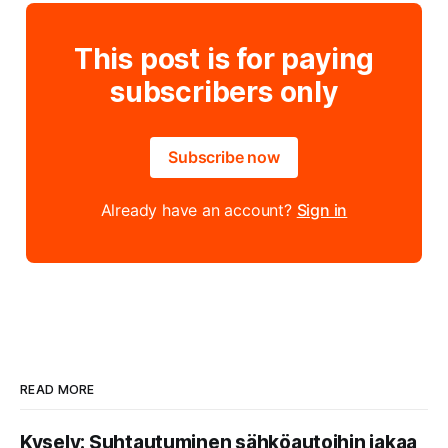
This post is for paying
subscribers only
Subscribe now
Already have an account?
Sign in
READ MORE
Kysely: Suhtautuminen sähköautoihin jakaa