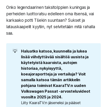
Onko legendaarinen taksitolppien kuningas ja
perheiden luottoratsu edelleen oma itsensä, vai
karkaako potti Tšekin suuntaan? Sukset ja
latauskaapelit kyytiin, nyt selvitetään mitä rahalla
saa.
💡
Haluatko katsoa, kuunnella ja lukea 
lisää viihdyttävää sisältöä uusista ja 
käytetyistä kaaroista, autojen 
historiaa, nykyisyyttä, 
koeajoraportteja ja vertailuja? Voit 
samalla katsoa tämän artikkelin 
pohjana toimivat KaaraTV:n uuden 
Volkswagen Passat -arvosteluvideot 
vuosilta 2025 ja 2024.
Liity KaaraTV:n jäseneksi ja pääset