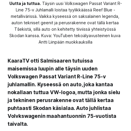
Uutta ja tuttua.
 Täysin uusi Volkswagen Passat Variant R-
Line 75-v Juhlamalli loistaa tyylikkäässä Reef Blue -
metallivärissä. Vaikka kyseessä on saksalainen legenda, 
auton tekniset geenit ja perusrakenne ovat tällä kertaa 
Tšekistä, sillä auto on kehitetty tiiviissä yhteistyössä 
Skodan kanssa. Kuva: YouTuben tekoälyavusteinen kuva 
Antti Liinpään muokkauksilla
KaaraTV otti Salmisaaren tutuissa
maisemissa luupin alle täysin uuden
Volkswagen Passat Variant R-Line 75-v
juhlamallin.
Kyseessä on auto, joka kantaa
nokallaan tuttua VW-logoa, mutta jonka sielu
ja tekninen perusrakenne ovat tällä kertaa
puhtaasti Skodan käsialaa. Auto juhlistaa
Volvkswagenin maahantuonnin 75-vuotista
taivalta.