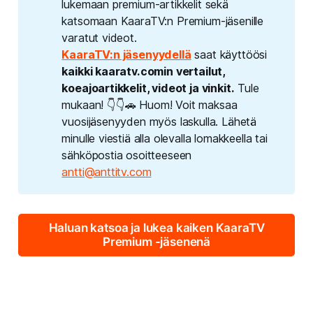
lukemaan premium-artikkelit sekä
katsomaan KaaraTV:n Premium-jäsenille
varatut videot.
KaaraTV:n jäsenyydellä
saat käyttöösi
kaikki kaaratv.comin vertailut, 
koeajoartikkelit, videot ja vinkit.
Tule
mukaan! 👇👇🚗 Huom! Voit maksaa
vuosijäsenyyden myös laskulla. Lähetä
minulle viestiä alla olevalla lomakkeella tai
sähköpostia osoitteeseen
antti@anttitv.com
Haluan katsoa ja lukea kaiken KaaraTV
Premium -jäsenenä