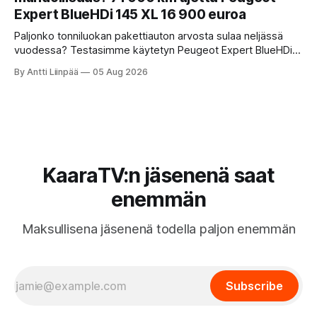
Expert BlueHDi 145 XL 16 900 euroa
Paljonko tonniluokan pakettiauton arvosta sulaa neljässä
vuodessa? Testasimme käytetyn Peugeot Expert BlueHDi
145 XL -mallin, jonka hinta uutena oli 46 500 € ja on nyt vain
By Antti Liinpää
05 Aug 2026
16 900 €. Perkaamme auton taustat, varusteet, ajo-
ominaisuudet sekä tyypilliset sudenkuopat hyötyajoneuvoa
etsivälle.
KaaraTV:n jäsenenä saat
enemmän
Maksullisena jäsenenä todella paljon enemmän
Subscribe