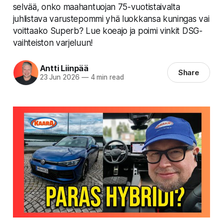
selvää, onko maahantuojan 75-vuotistaivalta
juhlistava varustepommi yhä luokkansa kuningas vai
voittaako Superb? Lue koeajo ja poimi vinkit DSG-
vaihteiston varjeluun!
Antti Liinpää
Share
23 Jun 2026
—
4 min read