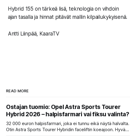
Hybrid 155 on tärkeä lisä, teknologia on vihdoin
ajan tasalla ja hinnat pitävät mallin kilpailukykyisenä.
Antti Liinpää, KaaraTV
READ MORE
Ostajan tuomio: Opel Astra Sports Tourer
Hybrid 2026 – halpisfarmari vai fiksu valinta?
32 000 euron halpisfarmari, joka ei tunnu eikä näytä halvalta.
Otin Astra Sports Tourer Hybridin faceliftin koeajoon. Hyvä
istuin, oikeita nappeja ja kevythybridi, joka toimii ihan ok.