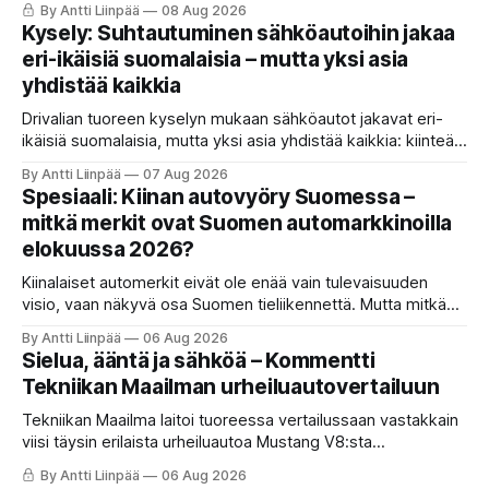
By Antti Liinpää
08 Aug 2026
Mutta ne viiveet ja se nykiminen? Katso ja lue koko tuomio.
Kysely: Suhtautuminen sähköautoihin jakaa
eri-ikäisiä suomalaisia – mutta yksi asia
yhdistää kaikkia
Drivalian tuoreen kyselyn mukaan sähköautot jakavat eri-
ikäisiä suomalaisia, mutta yksi asia yhdistää kaikkia: kiinteät
ja ennustettavat kuukausikulut ovat tärkein kriteeri autoa
By Antti Liinpää
07 Aug 2026
valittaessa.
Spesiaali: Kiinan autovyöry Suomessa –
mitkä merkit ovat Suomen automarkkinoilla
elokuussa 2026?
Kiinalaiset automerkit eivät ole enää vain tulevaisuuden
visio, vaan näkyvä osa Suomen tieliikennettä. Mutta mitkä
merkit hallitsevat markkinaa, mitkä keskittyvät
By Antti Liinpää
06 Aug 2026
pakettiautoihin ja mitä syksyn 2026 uutuuksilta sopii
Sielua, ääntä ja sähköä – Kommentti
odottaa? Katso kattava katsaus maamme tarjontaan ja
Tekniikan Maailman urheiluautovertailuun
ostajan tärkeimpiin vinkkeihin!
Tekniikan Maailma laitoi tuoreessa vertailussaan vastakkain
viisi täysin erilaista urheiluautoa Mustang V8:sta
täyssähköiseen Hyundai Ioniq 6 N:ään. KaaraTV otti lehden
By Antti Liinpää
06 Aug 2026
käteen ja pani autot omaan paremmuusjärjestykseen