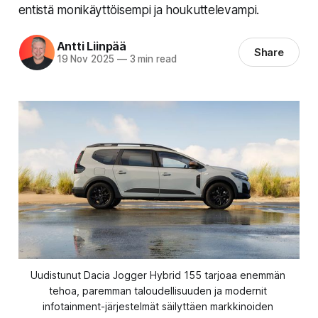
entistä monikäyttöisempi ja houkuttelevampi.
Antti Liinpää
Share
19 Nov 2025
—
3 min read
Uudistunut Dacia Jogger Hybrid 155 tarjoaa enemmän 
tehoa, paremman taloudellisuuden ja modernit 
infotainment-järjestelmät säilyttäen markkinoiden 