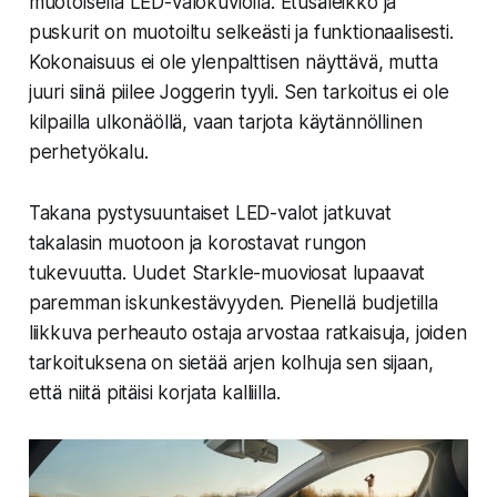
muotoisella LED-valokuviolla. Etusäleikkö ja
puskurit on muotoiltu selkeästi ja funktionaalisesti.
Kokonaisuus ei ole ylenpalttisen näyttävä, mutta
juuri siinä piilee Joggerin tyyli. Sen tarkoitus ei ole
kilpailla ulkonäöllä, vaan tarjota käytännöllinen
perhetyökalu.
Takana pystysuuntaiset LED-valot jatkuvat
takalasin muotoon ja korostavat rungon
tukevuutta. Uudet Starkle-muoviosat lupaavat
paremman iskunkestävyyden. Pienellä budjetilla
liikkuva perheauto ostaja arvostaa ratkaisuja, joiden
tarkoituksena on sietää arjen kolhuja sen sijaan,
että niitä pitäisi korjata kalliilla.