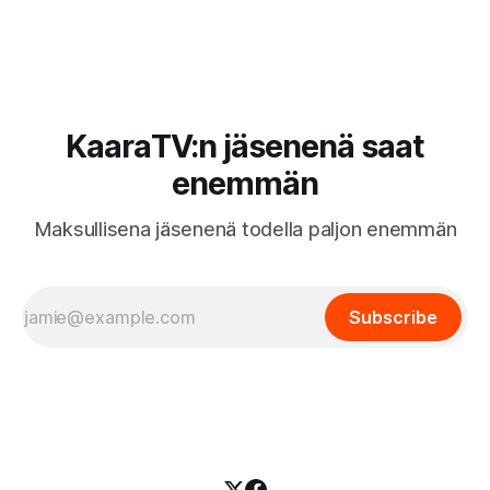
fiiliksen, käytettävyyden ja hinta-laatusuhteen perusteella.
KaaraTV:n jäsenenä saat
enemmän
Maksullisena jäsenenä todella paljon enemmän
Subscribe