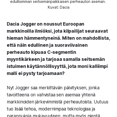
edullisimman seitsemänpaikkaisen perheauton aseman. 
Kuvat: Dacia
Dacia Jogger on noussut Euroopan
markkinoilla ilmiöksi, jota kilpailijat seuraavat
hieman hämmentyneinä. Miten on mahdollista,
että näin edullinen ja suoraviivainen
perheauto kipuaa C-segmentin
myyntikärkeen ja tarjoaa samalla seitsemän
istuimen käytännöllisyyttä, jota moni kalliimpi
malli ei pysty tarjoamaan?
Nyt Jogger saa merkittävän päivityksen, jonka
tavoitteena on vahvistaa sen asemaa yhtenä
markkinoiden järkevimmistä perheautoista. Uutuus
tuo lisää tehoa, modernimpaa teknologiaa ja
parannuksia mukavuuteen, mutta myös pientä