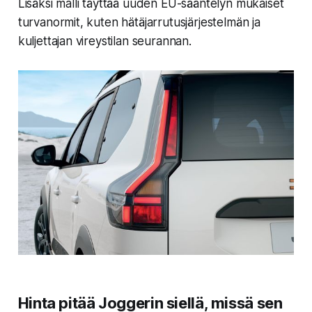
Lisäksi malli täyttää uuden EU-sääntelyn mukaiset
turvanormit, kuten hätäjarrutusjärjestelmän ja
kuljettajan vireystilan seurannan.
Hinta pitää Joggerin siellä, missä sen