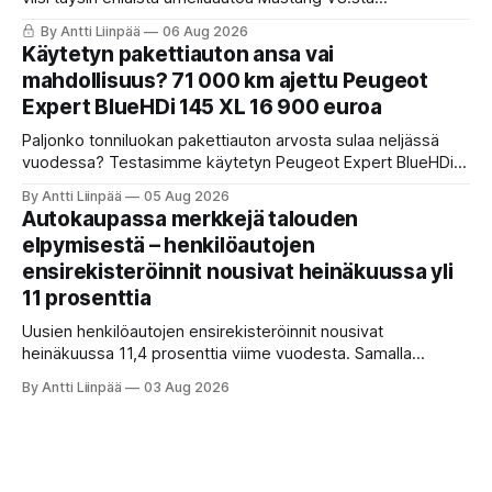
täyssähköiseen Hyundai Ioniq 6 N:ään. KaaraTV otti lehden
By Antti Liinpää
06 Aug 2026
käteen ja pani autot omaan paremmuusjärjestykseen
Käytetyn pakettiauton ansa vai
fiiliksen, käytettävyyden ja hinta-laatusuhteen perusteella.
mahdollisuus? 71 000 km ajettu Peugeot
Expert BlueHDi 145 XL 16 900 euroa
Paljonko tonniluokan pakettiauton arvosta sulaa neljässä
vuodessa? Testasimme käytetyn Peugeot Expert BlueHDi
145 XL -mallin, jonka hinta uutena oli 46 500 € ja on nyt vain
By Antti Liinpää
05 Aug 2026
16 900 €. Perkaamme auton taustat, varusteet, ajo-
Autokaupassa merkkejä talouden
ominaisuudet sekä tyypilliset sudenkuopat hyötyajoneuvoa
elpymisestä – henkilöautojen
etsivälle.
ensirekisteröinnit nousivat heinäkuussa yli
11 prosenttia
Uusien henkilöautojen ensirekisteröinnit nousivat
heinäkuussa 11,4 prosenttia viime vuodesta. Samalla
täyssähköautojen vahva asema säilyy, sillä lähes puolet
By Antti Liinpää
03 Aug 2026
alkuvuonna rekisteröidyistä henkilöautoista oli
täyssähköisiä.