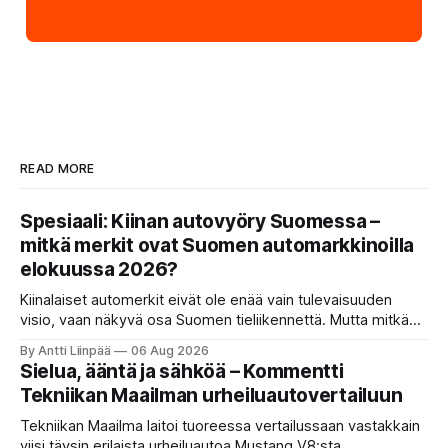
READ MORE
Spesiaali: Kiinan autovyöry Suomessa –
mitkä merkit ovat Suomen automarkkinoilla
elokuussa 2026?
Kiinalaiset automerkit eivät ole enää vain tulevaisuuden
visio, vaan näkyvä osa Suomen tieliikennettä. Mutta mitkä
merkit hallitsevat markkinaa, mitkä keskittyvät
By Antti Liinpää
06 Aug 2026
pakettiautoihin ja mitä syksyn 2026 uutuuksilta sopii
Sielua, ääntä ja sähköä – Kommentti
odottaa? Katso kattava katsaus maamme tarjontaan ja
Tekniikan Maailman urheiluautovertailuun
ostajan tärkeimpiin vinkkeihin!
Tekniikan Maailma laitoi tuoreessa vertailussaan vastakkain
viisi täysin erilaista urheiluautoa Mustang V8:sta