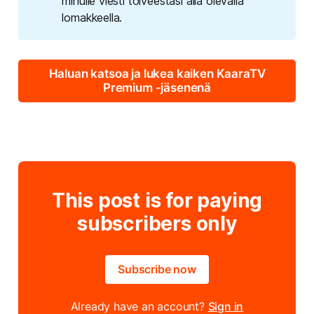
minulle viesti toiveestasi alla olevalla 
lomakkeella.
Haluan katsoa ja lukea kaiken KaaraTV
Premium -jäsenenä
This post is for paying
subscribers only
Subscribe now
Already have an account?
Sign in