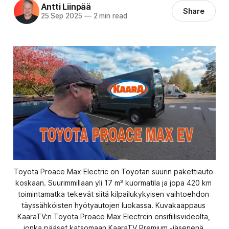
Antti Liinpää
Share
25 Sep 2025
—
2 min read
Toyota Proace Max Electric on Toyotan suurin pakettiauto 
koskaan. Suurimmillaan yli 17 m³ kuormatila ja jopa 420 km 
toimintamatka tekevät siitä kilpailukykyisen vaihtoehdon 
täyssähköisten hyötyautojen luokassa. Kuvakaappaus 
KaaraTV:n Toyota Proace Max Electrcin ensifiilisvideolta, 
jonka pääset katsomaan KaaraTV Premium -jäsenenä.