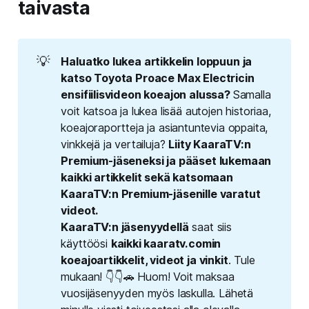
taivasta
💡
Haluatko lukea artikkelin loppuun ja 
katso Toyota Proace Max Electricin 
ensifiilisvideon koeajon alussa? 
Samalla
voit katsoa ja lukea lisää autojen historiaa,
koeajoraportteja ja asiantuntevia oppaita,
vinkkejä ja vertailuja?
Liity KaaraTV:n 
Premium-jäseneksi ja pääset lukemaan 
kaikki artikkelit sekä katsomaan 
KaaraTV:n Premium-jäsenille varatut 
videot.
KaaraTV:n jäsenyydellä
saat siis
käyttöösi
kaikki kaaratv.comin 
koeajoartikkelit, videot ja vinkit
. Tule
mukaan! 👇👇🚗 Huom! Voit maksaa
vuosijäsenyyden myös laskulla.
Lähetä 