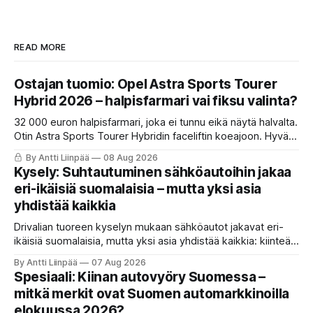
READ MORE
Ostajan tuomio: Opel Astra Sports Tourer
Hybrid 2026 – halpisfarmari vai fiksu valinta?
32 000 euron halpisfarmari, joka ei tunnu eikä näytä halvalta.
Otin Astra Sports Tourer Hybridin faceliftin koeajoon. Hyvä
istuin, oikeita nappeja ja kevythybridi, joka toimii ihan ok.
By Antti Liinpää
08 Aug 2026
Mutta ne viiveet ja se nykiminen? Katso ja lue koko tuomio.
Kysely: Suhtautuminen sähköautoihin jakaa
eri-ikäisiä suomalaisia – mutta yksi asia
yhdistää kaikkia
Drivalian tuoreen kyselyn mukaan sähköautot jakavat eri-
ikäisiä suomalaisia, mutta yksi asia yhdistää kaikkia: kiinteät
ja ennustettavat kuukausikulut ovat tärkein kriteeri autoa
By Antti Liinpää
07 Aug 2026
valittaessa.
Spesiaali: Kiinan autovyöry Suomessa –
mitkä merkit ovat Suomen automarkkinoilla
elokuussa 2026?