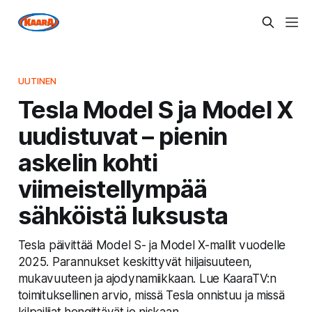
UUTINEN
Tesla Model S ja Model X
uudistuvat – pienin
askelin kohti
viimeistellympää
sähköistä luksusta
Tesla päivittää Model S- ja Model X-mallit vuodelle
2025. Parannukset keskittyvät hiljaisuuteen,
mukavuuteen ja ajodynamiikkaan. Lue KaaraTV:n
toimituksellinen arvio, missä Tesla onnistuu ja missä
kilpailijat hengittävät jo niskaan.