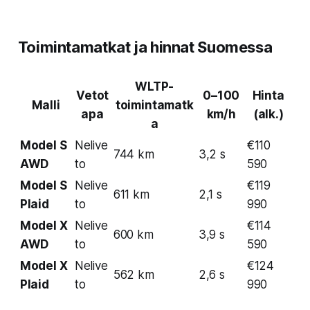
Toimintamatkat ja hinnat Suomessa
WLTP-
Vetot
0–100
Hinta
Malli
toimintamatk
apa
km/h
(alk.)
a
Model S
Nelive
€110
744 km
3,2 s
AWD
to
590
Model S
Nelive
€119
611 km
2,1 s
Plaid
to
990
Model X
Nelive
€114
600 km
3,9 s
AWD
to
590
Model X
Nelive
€124
562 km
2,6 s
Plaid
to
990