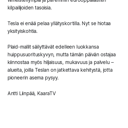
viimeistellympiä ja paremmin eurooppalaisten
kilpailijoiden tasoisia.
Tesla ei enää pelaa yllätyskortilla. Nyt se hiotaa
yksityiskohtia.
Plaid-mallit säilyttävät edelleen luokkansa
huippusuorituskyvyn, mutta tämän päivän ostajaa
kiinnostaa myös hiljaisuus, mukavuus ja palvelu –
alueita, joilla Teslan on jatkettava kehitystä, jotta
pioneerin asema pysyy.
Antti Liinpää, KaaraTV