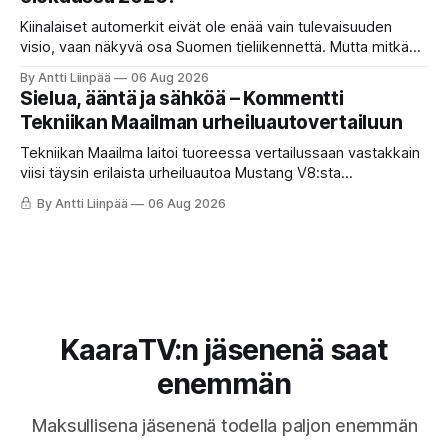
Kiinalaiset automerkit eivät ole enää vain tulevaisuuden
visio, vaan näkyvä osa Suomen tieliikennettä. Mutta mitkä
merkit hallitsevat markkinaa, mitkä keskittyvät
By Antti Liinpää
06 Aug 2026
pakettiautoihin ja mitä syksyn 2026 uutuuksilta sopii
Sielua, ääntä ja sähköä – Kommentti
odottaa? Katso kattava katsaus maamme tarjontaan ja
Tekniikan Maailman urheiluautovertailuun
ostajan tärkeimpiin vinkkeihin!
Tekniikan Maailma laitoi tuoreessa vertailussaan vastakkain
viisi täysin erilaista urheiluautoa Mustang V8:sta
täyssähköiseen Hyundai Ioniq 6 N:ään. KaaraTV otti lehden
By Antti Liinpää
06 Aug 2026
käteen ja pani autot omaan paremmuusjärjestykseen
fiiliksen, käytettävyyden ja hinta-laatusuhteen perusteella.
KaaraTV:n jäsenenä saat
enemmän
Maksullisena jäsenenä todella paljon enemmän