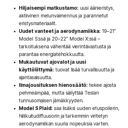
Hiljaisempi matkustamo:
uusi äänieristys,
aktiivinen melunvaimennus ja parannetut
eristysmateriaalit.
Uudet vanteet ja aerodynamiikka:
19–21”
Model S:ssä ja 20–22” Model X:ssä –
tarkoituksena vähentää vierintävastusta ja
parantaa energiatehokkuutta.
Mukautuvat ajovalot ja uusi
käyttöliittymä:
tuovat lisää turvallisuutta ja
ajantasaisuutta.
Ilmajousituksen hienosäätö:
tekee ajosta
pehmeämpää, mutta säilyttää Teslan
tunnusomaisen jämäkkyyden.
Model S Plaid:
saa lisäksi uuden etuspoilerin,
hiilikuitudiffuusorin ja tarkemmin viritetyn
aerodynamiikan suuria nopeuksia varten.