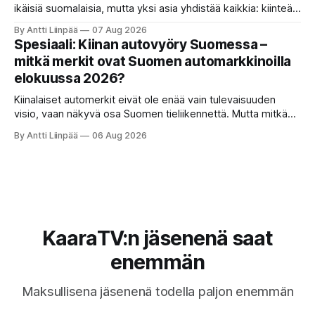
ikäisiä suomalaisia, mutta yksi asia yhdistää kaikkia: kiinteät
ja ennustettavat kuukausikulut ovat tärkein kriteeri autoa
By Antti Liinpää
07 Aug 2026
valittaessa.
Spesiaali: Kiinan autovyöry Suomessa –
mitkä merkit ovat Suomen automarkkinoilla
elokuussa 2026?
Kiinalaiset automerkit eivät ole enää vain tulevaisuuden
visio, vaan näkyvä osa Suomen tieliikennettä. Mutta mitkä
merkit hallitsevat markkinaa, mitkä keskittyvät
By Antti Liinpää
06 Aug 2026
pakettiautoihin ja mitä syksyn 2026 uutuuksilta sopii
odottaa? Katso kattava katsaus maamme tarjontaan ja
ostajan tärkeimpiin vinkkeihin!
KaaraTV:n jäsenenä saat
enemmän
Maksullisena jäsenenä todella paljon enemmän