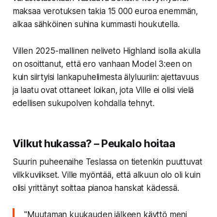
maksaa verotuksen takia
15 000 euroa enemmän
,
alkaa sähköinen suhina kummasti houkutella.
Villen 2025-mallinen neliveto Highland isolla akulla
on osoittanut, että ero vanhaan Model 3:een on
kuin siirtyisi lankapuhelimesta älyluuriin: ajettavuus
ja laatu ovat ottaneet loikan, jota Ville ei olisi vielä
edellisen sukupolven kohdalla tehnyt.
Vilkut hukassa? – Peukalo hoitaa
Suurin puheenaihe Teslassa on tietenkin puuttuvat
vilkkuviikset. Ville myöntää, että alkuun olo oli kuin
olisi yrittänyt soittaa pianoa hanskat kädessä.
"Muutaman kuukauden jälkeen käyttö meni