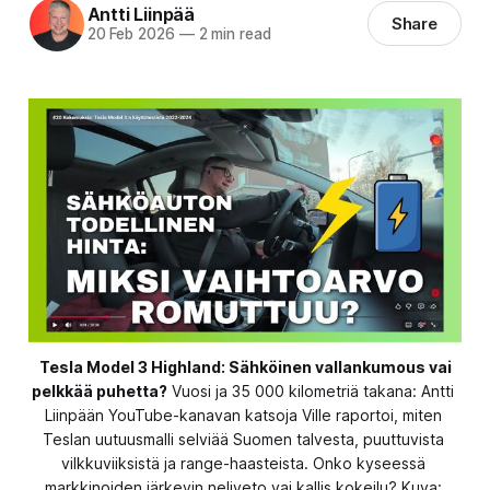
Antti Liinpää
Share
20 Feb 2026
—
2 min read
Tesla Model 3 Highland: Sähköinen vallankumous vai
pelkkää puhetta?
 Vuosi ja 35 000 kilometriä takana: Antti 
Liinpään YouTube-kanavan katsoja Ville raportoi, miten 
Teslan uutuusmalli selviää Suomen talvesta, puuttuvista 
vilkkuviiksistä ja range-haasteista. Onko kyseessä 
markkinoiden järkevin neliveto vai kallis kokeilu? Kuva: 