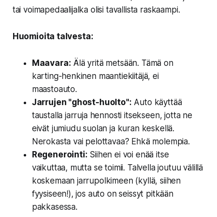
tai voimapedaalijalka olisi tavallista raskaampi.
Huomioita talvesta:
Maavara:
Älä yritä metsään. Tämä on
karting-henkinen maantiekiitäjä, ei
maastoauto.
Jarrujen "ghost-huolto":
Auto käyttää
taustalla jarruja hennosti itsekseen, jotta ne
eivät jumiudu suolan ja kuran keskellä.
Nerokasta vai pelottavaa? Ehkä molempia.
Regenerointi:
Siihen ei voi enää itse
vaikuttaa, mutta se toimii. Talvella joutuu välillä
koskemaan jarrupolkimeen (kyllä, siihen
fyysiseen!), jos auto on seissyt pitkään
pakkasessa.