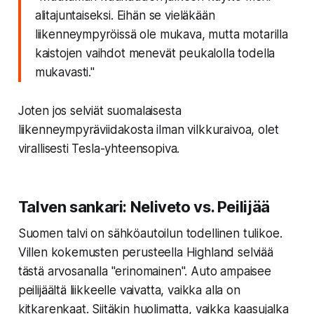
alitajuntaiseksi. Eihän se vieläkään
liikenneympyröissä ole mukava, mutta motarilla
kaistojen vaihdot menevät peukalolla todella
mukavasti."
Joten jos selviät suomalaisesta
liikenneympyräviidakosta ilman vilkkuraivoa, olet
virallisesti Tesla-yhteensopiva.
Talven sankari: Neliveto vs. Peilijää
Suomen talvi on sähköautoilun todellinen tulikoe.
Villen kokemusten perusteella Highland selviää
tästä arvosanalla "erinomainen". Auto ampaisee
peilijäältä liikkeelle vaivatta, vaikka alla on
kitkarenkaat. Siitäkin huolimatta, vaikka kaasujalka