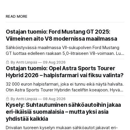
READ MORE
Ostajan tuomio: Ford Mustang GT 2025:
Viimeinen aito V8 modernissa maailmassa
Sähköistyvässä maailmassa VII-sukupolven Ford Mustang
GT luottaa edelleen raakaan 5,0-litraiseen V8-voimaan. Lue
KaaraTV:n analyysi ja katso Ostajan tuomio -video: miten
By Antti Liinpää
09 Aug 2026
111 878 euron poniauto suoriutuu Syys-Suomen pito
Ostajan tuomio: Opel Astra Sports Tourer
haasteista ja tarjoaako se rahoille vastinetta!
Hybrid 2026 – halpisfarmari vai fiksu valinta?
32 000 euron halpisfarmari, joka ei tunnu eikä näytä halvalta.
Otin Astra Sports Tourer Hybridin faceliftin koeajoon. Hyvä
istuin, oikeita nappeja ja kevythybridi, joka toimii ihan ok.
By Antti Liinpää
08 Aug 2026
Mutta ne viiveet ja se nykiminen? Katso ja lue koko tuomio.
Kysely: Suhtautuminen sähköautoihin jakaa
eri-ikäisiä suomalaisia – mutta yksi asia
yhdistää kaikkia
Drivalian tuoreen kyselyn mukaan sähköautot jakavat eri-