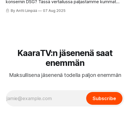
konsernin DSG? Tässä vertailussa paljastamme kummat
vaihteistot kestävät paremmin aikaa, milloin ongelmia
By Antti Liinpää
07 Aug 2025
esiintyy – ja miksi käytetyn auton vaihteistotyyppi kannattaa
aina tarkistaa ennen ostopäätöstä.
KaaraTV:n jäsenenä saat
enemmän
Maksullisena jäsenenä todella paljon enemmän
Subscribe