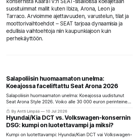
konsernista KaaraTV:n SEAT-sisällöissä koeajetaan
suosituimmat mallit kuten Ibiza, Arona, Leon ja
Tarraco. Arvioimme ajettavuuden, varustelun, tilat ja
moottorivaihtoehdot – SEAT tarjoaa dynaamisia ja
edullisia vaihtoehtoja niin kaupunkiajoon kuin
perhekäyttöön.
Salapoliisin huomaamaton unelma:
Koeajossa faceliftattu Seat Arona 2026
Salapoliisin huomaamaton unelma: Koeajossa uudistunut
Seat Arona Style 2026. Voiko alle 30 000 euron perinteinen
bensa-automaatti ilman sähköapuja enää puolustaa
By Antti Liinpää
10 Jul 2026
paikkaansa sähköistyneessä maailmassa?
Hyundai/Kia DCT vs. Volkswagen-konsernin
DSG: kumpi on luotettavampi ja miksi?
Kumpi on luotettavampi: Hyundai/Kian DCT vai Volkswagen-