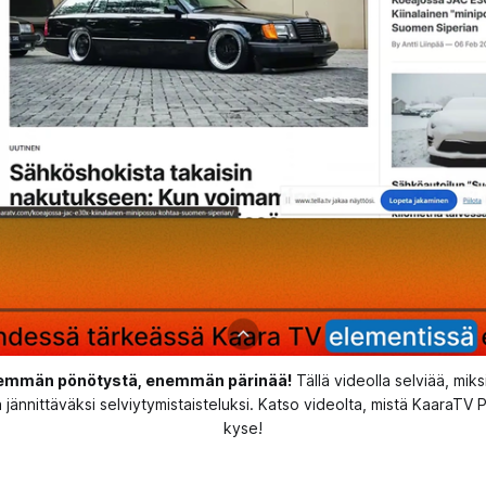
Vähemmän pönötystä, enemmän pärinää!
 Tällä videolla selviää, miks
ännittäväksi selviytymistaisteluksi. Katso videolta, mistä KaaraTV Pr
kyse!