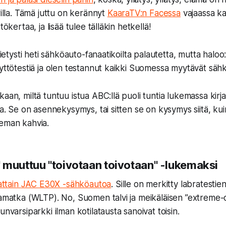
rilla. Tämä juttu on kerännyt
KaaraTV:n Facessa
vajaassa k
tökertaa, ja lisää tulee tälläkin hetkellä!
 tietysti heti sähköauto-fanaatikoilta palautetta, mutta haloo:
äyttötestiä ja olen testannut kaikki Suomessa myytävät säh
aan, miltä tuntuu istua ABC:llä puoli tuntia lukemassa kirja
sa. Se on asennekysymys, tai sitten se on kysymys siitä, ku
seman kahvia.
 muuttuu "toivotaan toivotaan" -lukemaksi
attain
JAC E30X
-sähköautoa
. Sille on merkitty labratesti
tamatka (WLTP). No, Suomen talvi ja meikäläisen ”extreme-o
unvarsiparkki ilman kotilatausta sanoivat toisin.