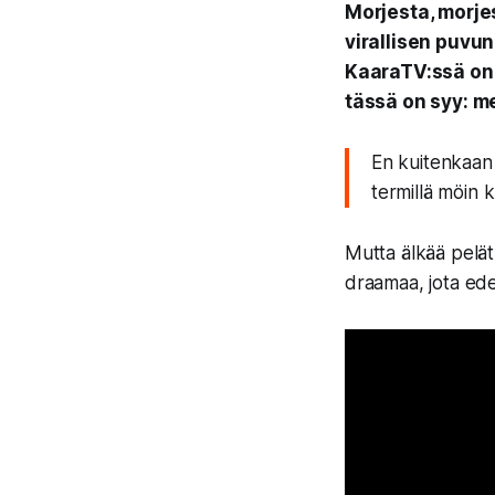
Morjesta, morje
virallisen puvu
KaaraTV:ssä on 
tässä on syy: me
En kuitenkaan 
termillä möin 
Mutta älkää pelätk
draamaa, jota edes