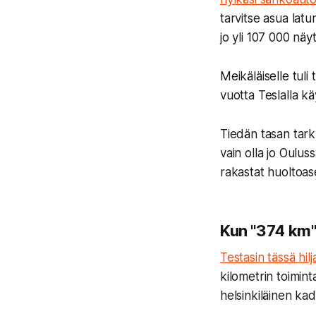
tarvitse asua latu
jo yli 107 000 näyt
Meikäläiselle tuli
vuotta Teslalla k
Tiedän tasan tarkk
vain olla jo Oulus
rakastat huoltoa
Kun "374 km"
Testasin tässä hilj
kilometrin toimin
helsinkiläinen kad