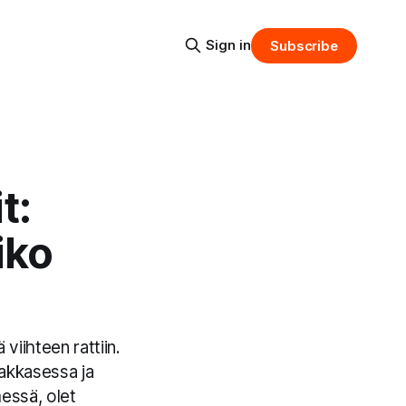
Sign in
Subscribe
t:
iko
viihteen rattiin.
akkasessa ja
essä, olet