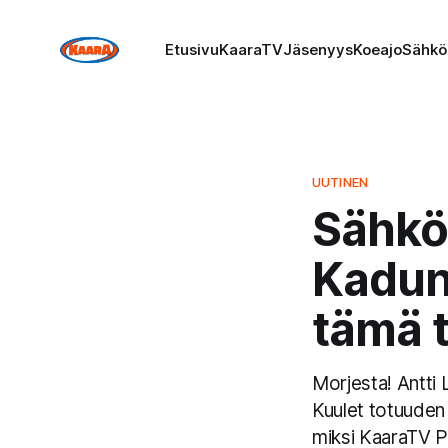
Etusivu
KaaraTV
Jäsenyys
Koeajo
Sähkö
UUTINEN
Sähköa
Kadunv
tämä t
Morjesta! Antti 
Kuulet totuuden
miksi KaaraTV P