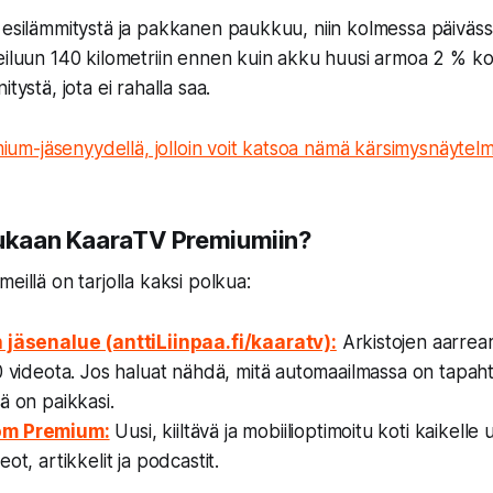
 esilämmitystä ja pakkanen paukkuu, niin kolmessa päiväs
eiluun 140 kilometriin ennen kuin akku huusi armoa 2 % koh
tystä, jota ei rahalla saa.
ium-jäsenyydellä, jolloin voit katsoa nämä kärsimysnäytelm
mukaan KaaraTV Premiumiin?
eillä on tarjolla kaksi polkua:
 jäsenalue (anttiLiinpaa.fi/kaaratv):
Arkistojen aarrear
0 videota. Jos haluat nähdä, mitä automaailmassa on tapah
ä on paikkasi.
om Premium:
Uusi, kiiltävä ja mobiilioptimoitu koti kaikelle
ot, artikkelit ja podcastit.