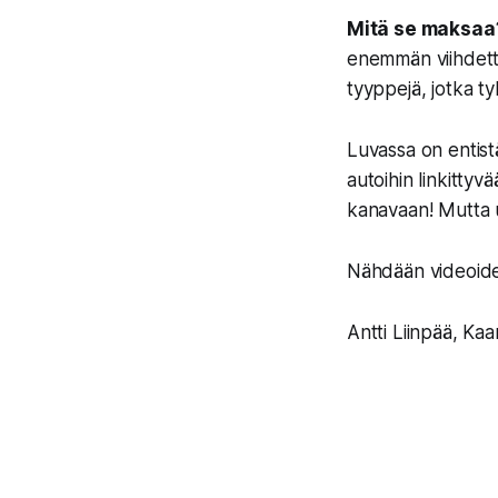
Mitä se maksaa
enemmän viihdettä 
tyyppejä, jotka t
Luvassa on entist
autoihin linkittyv
kanavaan! Mutta u
Nähdään videoiden
Antti Liinpää, Ka