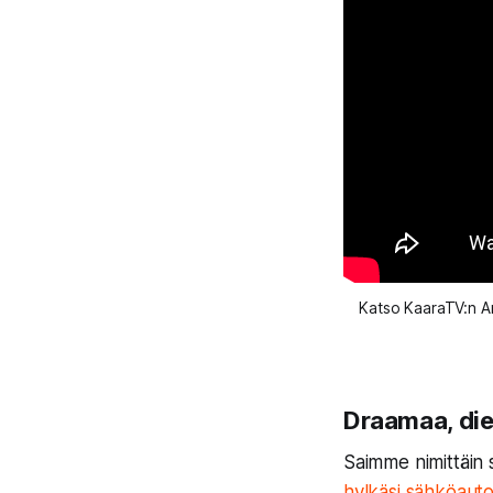
Katso KaaraTV:n An
Draamaa, dies
Saimme nimittäin 
hylkäsi sähköauton