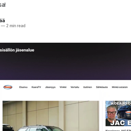
sa!
pää
—
2 min read