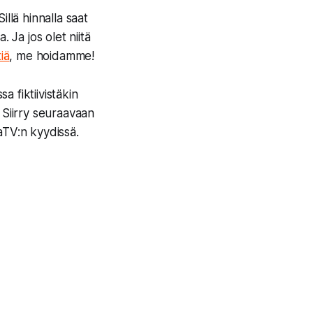
llä hinnalla saat
 Ja jos olet niitä
tiä
, me hoidamme!
 fiktiivistäkin
. Siirry seuraavaan
aTV:n kyydissä.