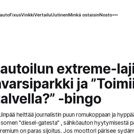
auto
Fixus
Vinkki
Vertailu
Uutinen
Minkä ostaisin
Nosto
utoilun extreme-laji
arsiparkki ja ”Toimi
alvella?” -bingo
Liinpää heittää journalistin puun romukoppaan ja hyppää 
 somen "diesel-gatesta" , sähköauton hyytymisestä p
remium on paras sijoitus. Jos moottori pärisee sydäm