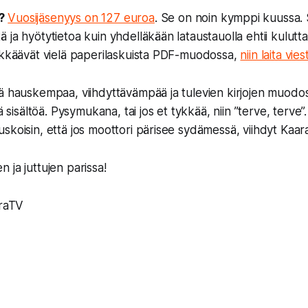
?
Vuosijäsenyys on 127 euroa
. Se on noin kymppi kuussa. Si
ja hyötytietoa kuin yhdelläkään lataustauolla ehtii kuluttaa.
ykkäävät vielä paperilaskuista PDF-muodossa,
niin laita vies
ä hauskempaa, viihdyttävämpää ja tulevien kirjojen muodossa
ää sisältöä. Pysymukana, tai jos et tykkää, niin ”terve, terve”
skoisin, että jos moottori pärisee sydämessä, viihdyt Kaar
 ja juttujen parissa!
araTV