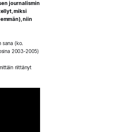
sen journalismin
llyt, miksi
hemmän), niin
 sana (ko.
uosina 2003-2005)
ttäin riittänyt