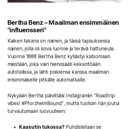
Bertha Benz – Maailman ensimmäinen
"influensseri"
Kaiken takana on nainen, ja tässä tapauksessa
nainen, jolla oli kova luonne ja terävä hattuneula.
Vuonna 1888
Bertha Benz
kyllästyi katsomaan
miestään, joka vain hienosääti keksintöään
autotallissa, ja lähti poikiensa kanssa maailman
ensimmäiselle pitkälle automatkalle.
Nykyään Bertha päivittäisi Instagramiin
"Roadtrip
vibes! #PforzheimBound"
, mutta tuolloin hän joutui
turvautumaan luovuuteen:
Kaasutin tukossa?
Puhdistetaan se