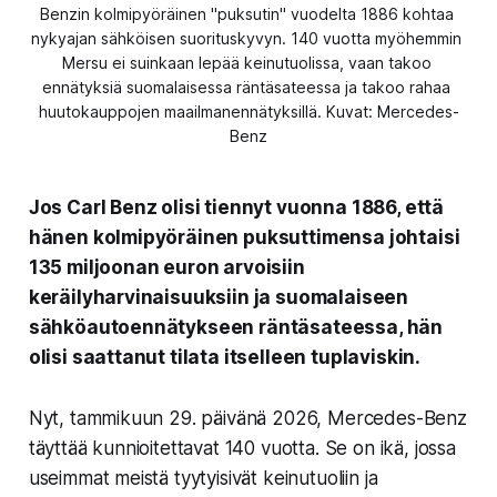
Benzin kolmipyöräinen "puksutin" vuodelta 1886 kohtaa 
nykyajan sähköisen suorituskyvyn. 140 vuotta myöhemmin 
Mersu ei suinkaan lepää keinutuolissa, vaan takoo 
ennätyksiä suomalaisessa räntäsateessa ja takoo rahaa 
huutokauppojen maailmanennätyksillä. Kuvat: Mercedes-
Benz
Jos Carl Benz olisi tiennyt vuonna 1886, että
hänen kolmipyöräinen puksuttimensa johtaisi
135 miljoonan euron arvoisiin
keräilyharvinaisuuksiin ja suomalaiseen
sähköautoennätykseen räntäsateessa, hän
olisi saattanut tilata itselleen tuplaviskin.
Nyt, tammikuun 29. päivänä 2026, Mercedes-Benz
täyttää kunnioitettavat 140 vuotta. Se on ikä, jossa
useimmat meistä tyytyisivät keinutuoliin ja