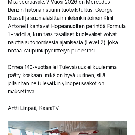
Mitä seuraavaksi? Vuosi 2026 on Mercedes-
Benzin historian suurin tuoteilotulitus. George
Russell ja suomalaisittain mielenkiintoinen Kimi
Antonelli kantavat Hopeanuolten perintöä Formula
1 -radoilla, kun taas tavalliset kuolevaiset voivat
nauttia autonomisesta ajamisesta (Level 2), joka
hoitaa kaupunkipyörittelyn puolestasi.
Onnea 140-vuotiaalle! Tulevaisuus ei kuulemma
pääty koskaan, mikä on hyvä uutinen, sillä
jollainhan ne tulevatkin ylinopeussakot on
maksettava.
Antti Liinpää, KaaraTV