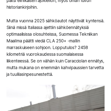
paitsi elinikäisen ajokiellon, myös oman luvun
historiankirjoihin.
Mutta vuonna 2025 sähköautot näyttivät kyntensä.
Siinä missä Italiassa ajettiin sähköennätyksiä
optimaalisissa olosuhteissa, Suomessa
Tekniikan
Maailma
päätti viedä CLA 250+ -mallin
marraskuiseen sohjoon. Lopputulos? 2458
kilometriä vuorokaudessa suomalaisessa
liikenteessä. Se on vähän kuin Caracciolan ennätys,
mutta mukana on enemmän kahvipaussien tarvetta
ja tuulilasinpesunestettä.