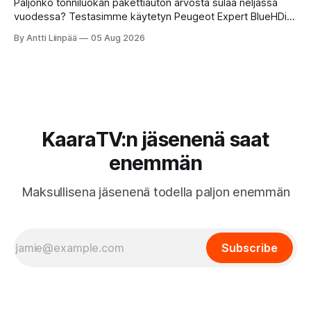
Paljonko tonniluokan pakettiauton arvosta sulaa neljässä
vuodessa? Testasimme käytetyn Peugeot Expert BlueHDi
145 XL -mallin, jonka hinta uutena oli 46 500 € ja on nyt vain
By Antti Liinpää
05 Aug 2026
16 900 €. Perkaamme auton taustat, varusteet, ajo-
ominaisuudet sekä tyypilliset sudenkuopat hyötyajoneuvoa
etsivälle.
KaaraTV:n jäsenenä saat
enemmän
Maksullisena jäsenenä todella paljon enemmän
Subscribe