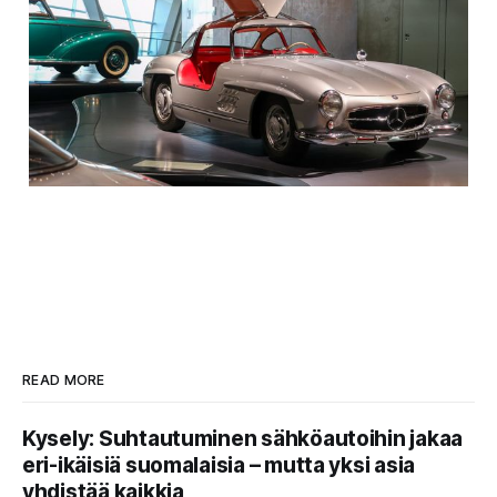
READ MORE
Kysely: Suhtautuminen sähköautoihin jakaa
eri-ikäisiä suomalaisia – mutta yksi asia
yhdistää kaikkia