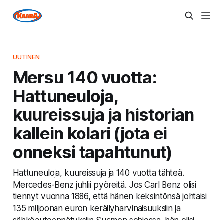
UUTINEN
Mersu 140 vuotta:
Hattuneuloja,
kuureissuja ja historian
kallein kolari (jota ei
onneksi tapahtunut)
Hattuneuloja, kuureissuja ja 140 vuotta tähteä.
Mercedes-Benz juhlii pyöreitä. Jos Carl Benz olisi
tiennyt vuonna 1886, että hänen keksintönsä johtaisi
135 miljoonan euron keräilyharvinaisuuksiin ja
sähköautoennätyksiin Suomen sohjossa, hän olisi