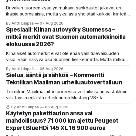
Drivalian tuoreen kyselyn mukaan sähköautot jakavat eri-
ikäisiä suomalaisia, mutta yksi asia yhdistää kaikkia: kiinteät
ja ennustettavat kuukausikulut ovat tärkein kriteeri autoa
By Antti Liinpää
07 Aug 2026
valittaessa.
Spesiaali: Kiinan autovyöry Suomessa –
mitkä merkit ovat Suomen automarkkinoilla
elokuussa 2026?
Kiinalaiset automerkit eivät ole enää vain tulevaisuuden
visio, vaan näkyvä osa Suomen tieliikennettä. Mutta mitkä
merkit hallitsevat markkinaa, mitkä keskittyvät
By Antti Liinpää
06 Aug 2026
pakettiautoihin ja mitä syksyn 2026 uutuuksilta sopii
Sielua, ääntä ja sähköä – Kommentti
odottaa? Katso kattava katsaus maamme tarjontaan ja
Tekniikan Maailman urheiluautovertailuun
ostajan tärkeimpiin vinkkeihin!
Tekniikan Maailma laitoi tuoreessa vertailussaan vastakkain
viisi täysin erilaista urheiluautoa Mustang V8:sta
täyssähköiseen Hyundai Ioniq 6 N:ään. KaaraTV otti lehden
By Antti Liinpää
06 Aug 2026
käteen ja pani autot omaan paremmuusjärjestykseen
Käytetyn pakettiauton ansa vai
fiiliksen, käytettävyyden ja hinta-laatusuhteen perusteella.
mahdollisuus? 71 000 km ajettu Peugeot
Expert BlueHDi 145 XL 16 900 euroa