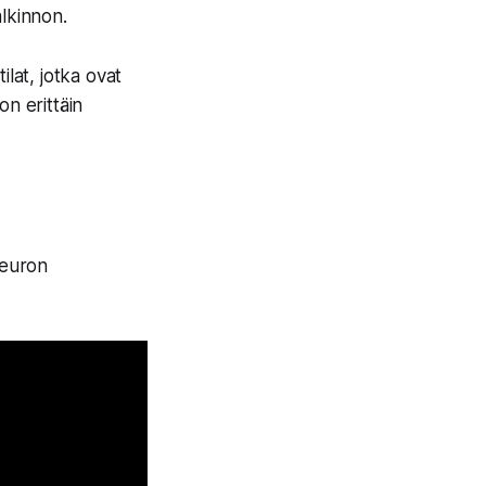
lkinnon.
lat, jotka ovat
on erittäin
 euron