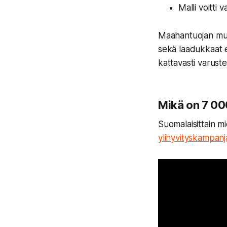
Malli voitti 
Maahantuojan muk
sekä laadukkaat ett
kattavasti varuste
Mikä on 7 00
Suomalaisittain m
ylihyvityskampanj