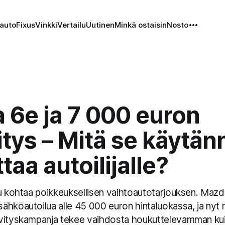
auto
Fixus
Vinkki
Vertailu
Uutinen
Minkä ostaisin
Nosto
 6e ja 7 000 euron
itys – Mitä se käytä
ttaa autoilijalle?
lu kohtaa poikkeuksellisen vaihtoautotarjouksen. Mazd
ähköautoilua alle 45 000 euron hintaluokassa, ja nyt
vityskampanja tekee vaihdosta houkuttelevamman ku