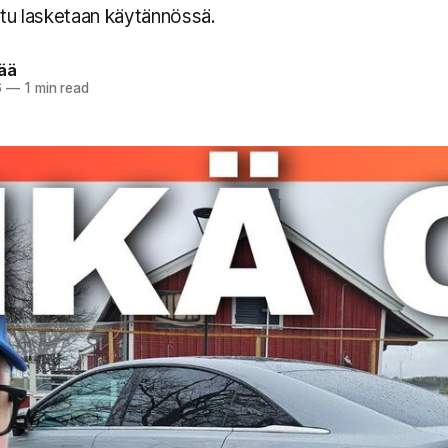
etu lasketaan käytännössä.
pää
6
—
1 min read