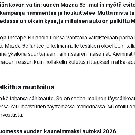
än kovan valtin: uuden Mazda 6e -mallin myötä esit
skampanja hämmentää ja houkuttelee. Mutta mistä t
edussa on oikein kyse, ja millainen auto on palkittu
 Inscape Finlandin tiloissa Vantaalla valmistellaan parhail
. Mazda 6e lähtee jo kolmannelle testikierrokselleen, täll
ana yksilönä suuntanaan Tammisaaren maisemat. Aiemmat t
inäjoen reissun kuin nollakelin kulutusmittaukset matka-ajo
alkittua muotoilua
mikä tahansa sähköauto. Se on sedan-mallinen täyssähköau
ssä katumaasturien täyttämässä markkinassa. Muotoilu o
arvostusta:
uomessa vuoden kauneimmaksi autoksi 2026
.