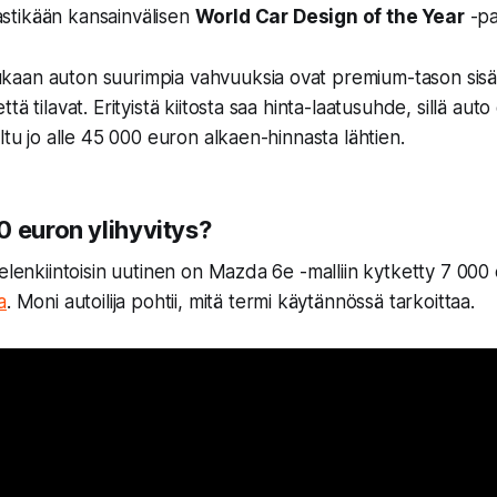
vastikään kansainvälisen
World Car Design of the Year
-pa
aan auton suurimpia vahvuuksia ovat premium-tason sisäti
ä tilavat. Erityistä kiitosta saa hinta-laatusuhde, sillä auto 
ltu jo alle 45 000 euron alkaen-hinnasta lähtien.
0 euron ylihyvitys?
ielenkiintoisin uutinen on Mazda 6e -malliin kytketty 7 000
a
. Moni autoilija pohtii, mitä termi käytännössä tarkoittaa.