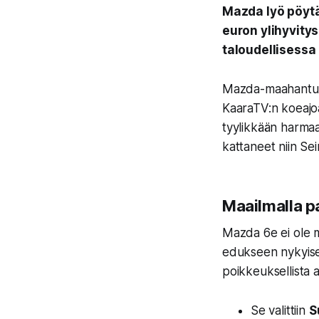
Mazda lyö pöytä
euron ylihyvity
taloudellisessa 
Mazda-maahantuoja
KaaraTV:n koeajoa
tyylikkään harma
kattaneet niin Se
Maailmalla p
Mazda 6e ei ole 
edukseen nykyise
poikkeuksellista 
Se valittiin
S