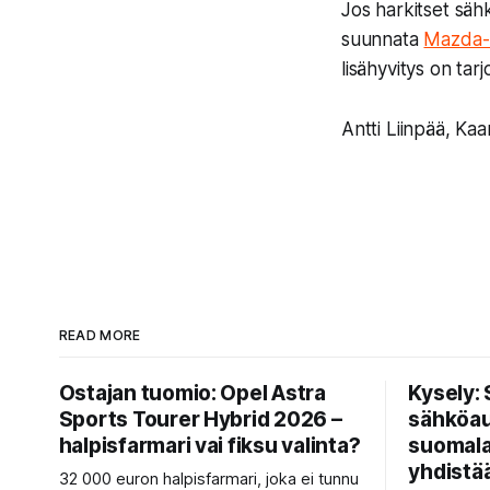
Jos harkitset sähk
suunnata
Mazda-l
lisähyvitys on ta
Antti Liinpää, Ka
READ MORE
Ostajan tuomio: Opel Astra
Kysely:
Sports Tourer Hybrid 2026 –
sähköaut
halpisfarmari vai fiksu valinta?
suomalai
yhdistää
32 000 euron halpisfarmari, joka ei tunnu