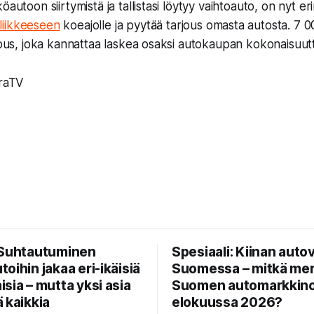
öautoon siirtymistä ja tallistasi löytyy vaihtoauto, on nyt e
iikkeeseen
koeajolle ja pyytää tarjous omasta autosta. 7 
rjous, joka kannattaa laskea osaksi autokaupan kokonaisuut
araTV
 Suhtautuminen
Spesiaali: Kiinan auto
oihin jakaa eri-ikäisiä
Suomessa – mitkä mer
sia – mutta yksi asia
Suomen automarkkinoi
 kaikkia
elokuussa 2026?