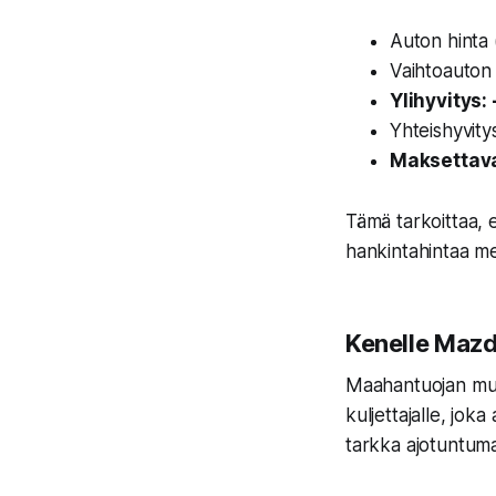
Auton hinta 
Vaihtoauton 
Ylihyvitys:
Yhteishyvity
Maksettava
Tämä tarkoittaa, 
hankintahintaa me
Kenelle Mazd
Maahantuojan mukaa
kuljettajalle, jok
tarkka ajotuntuma