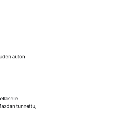
 uuden auton
llaiselle
s Mazdan tunnettu,