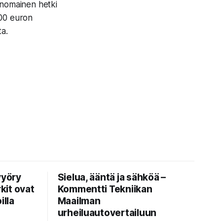
rinomainen hetki
000 euron
ta.
vyöry
Sielua, ääntä ja sähköä –
kit ovat
Kommentti Tekniikan
lla
Maailman
urheiluautovertailuun