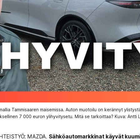
-mallia Tammisaaren maisemissa. Auton muotoilu on kerännyt ylistyst
uksellinen 7 000 euron ylihyvitysetu. Mitä se tarkoittaa? Kuva: Antti 
HTEISTYÖ: MAZDA.
Sähköautomarkkinat käyvät kuumin