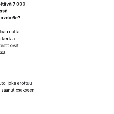
eltävä 7 000
ässä
 Mazda 6e?
laan uutta
ä kertaa
estit ovat
ssa.
to, joka erottuu
n saanut osakseen