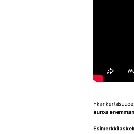
Yksinkertaisuudes
euroa enemmän 
Esimerkkilaske