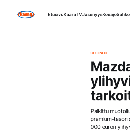
Etusivu
KaaraTV
Jäsenyys
Koeajo
Sähkö
UUTINEN
Mazda
ylihyv
tarkoi
Palkittu muotoi
premium-tason s
000 euron ylihy