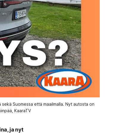
ä sekä Suomessa että maailmalla. Nyt autosta on 
Liinpää, KaaraTV
a, ja nyt