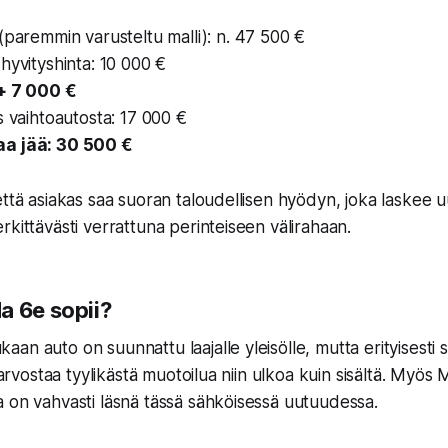
(paremmin varusteltu malli): n. 47 500 €
hyvityshinta: 10 000 €
 + 7 000 €
s vaihtoautosta: 17 000 €
a jää: 30 500 €
että asiakas saa suoran taloudellisen hyödyn, joka laskee
rkittävästi verrattuna perinteiseen välirahaan.
a 6e sopii?
n auto on suunnattu laajalle yleisölle, mutta erityisesti se
a arvostaa tyylikästä muotoilua niin ulkoa kuin sisältä. Myö
 on vahvasti läsnä tässä sähköisessä uutuudessa.