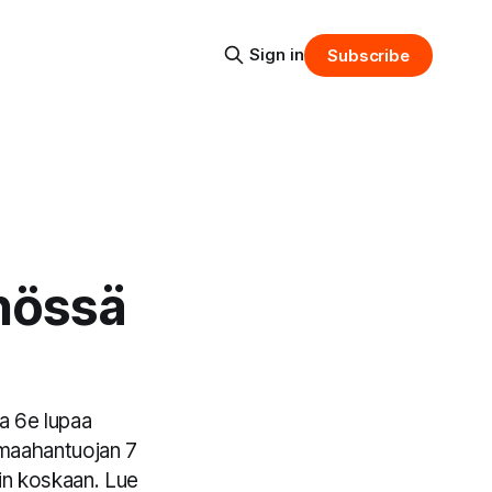
Sign in
Subscribe
nnössä
a 6e lupaa
 maahantuojan 7
in koskaan. Lue