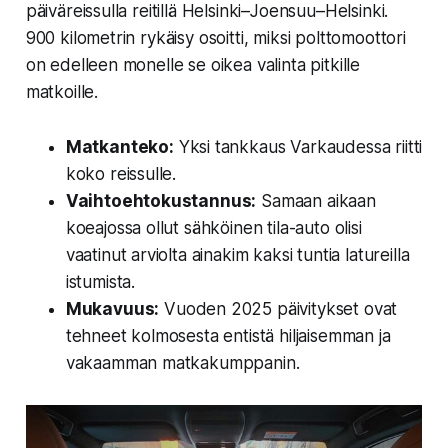
päiväreissulla reitillä Helsinki–Joensuu–Helsinki.
900 kilometrin rykäisy osoitti, miksi polttomoottori
on edelleen monelle se oikea valinta pitkille
matkoille.
Matkanteko:
Yksi tankkaus Varkaudessa riitti
koko reissulle.
Vaihtoehtokustannus:
Samaan aikaan
koeajossa ollut sähköinen tila-auto olisi
vaatinut arviolta ainakim kaksi tuntia latureilla
istumista.
Mukavuus:
Vuoden 2025 päivitykset ovat
tehneet kolmosesta entistä hiljaisemman ja
vakaamman matkakumppanin.