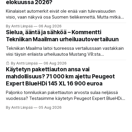
elokuussa 2026?
Kiinalaiset automerkit eivät ole enää vain tulevaisuuden
visio, vaan näkyvä osa Suomen tieliikennettä. Mutta mitkä
merkit hallitsevat markkinaa, mitkä keskittyvät
By Antti Liinpää
06 Aug 2026
pakettiautoihin ja mitä syksyn 2026 uutuuksilta sopii
Sielua, ääntä ja sähköä – Kommentti
odottaa? Katso kattava katsaus maamme tarjontaan ja
Tekniikan Maailman urheiluautovertailuun
ostajan tärkeimpiin vinkkeihin!
Tekniikan Maailma laitoi tuoreessa vertailussaan vastakkain
viisi täysin erilaista urheiluautoa Mustang V8:sta
täyssähköiseen Hyundai Ioniq 6 N:ään. KaaraTV otti lehden
By Antti Liinpää
06 Aug 2026
käteen ja pani autot omaan paremmuusjärjestykseen
Käytetyn pakettiauton ansa vai
fiiliksen, käytettävyyden ja hinta-laatusuhteen perusteella.
mahdollisuus? 71 000 km ajettu Peugeot
Expert BlueHDi 145 XL 16 900 euroa
Paljonko tonniluokan pakettiauton arvosta sulaa neljässä
vuodessa? Testasimme käytetyn Peugeot Expert BlueHDi
145 XL -mallin, jonka hinta uutena oli 46 500 € ja on nyt vain
By Antti Liinpää
05 Aug 2026
16 900 €. Perkaamme auton taustat, varusteet, ajo-
ominaisuudet sekä tyypilliset sudenkuopat hyötyajoneuvoa
etsivälle.