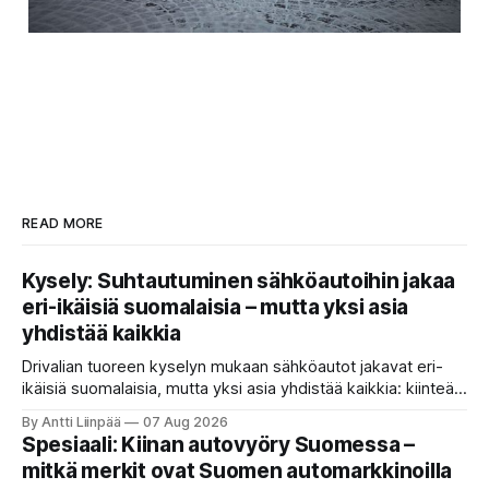
READ MORE
Kysely: Suhtautuminen sähköautoihin jakaa
eri-ikäisiä suomalaisia – mutta yksi asia
yhdistää kaikkia
Drivalian tuoreen kyselyn mukaan sähköautot jakavat eri-
ikäisiä suomalaisia, mutta yksi asia yhdistää kaikkia: kiinteät
ja ennustettavat kuukausikulut ovat tärkein kriteeri autoa
By Antti Liinpää
07 Aug 2026
valittaessa.
Spesiaali: Kiinan autovyöry Suomessa –
mitkä merkit ovat Suomen automarkkinoilla