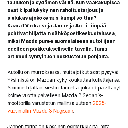
taulukon ja sydämen välillä. Kun vaakakupissa
ovat kilpailukykyinen rahoitustarjous ja
sielukas ajokokemus, kumpi voittaa?
KaaraTV:n katsoja Janne ja Antti Liinpää
pohtivat hiljattain sähköpostikeskustelussa,
miksi Mazda puree suomalaiseen autoilijaan
edelleen poikkeuksellisella tavalla. Tämä
artikkeli syntyi tuon keskustelun pohjalta.
Autoilu on murroksessa, mutta jotkut asiat pysyvät.
Yksi niistä on Mazdan kyky koukuttaa kuljettajansa.
Saimme hiljattain viestin Jannelta, joka oli päivittänyt
kolme vuotta palvelleen Mazda 3 Sedan X-
moottorilla varustetun mallinsa uuteen
2025-
vuosimallin Mazda 3 Nagisaan
.
Jannen tarina on klassinen esimerkki siitä, mitä