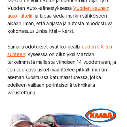
Mazda 6e voitti Auto- ja liikennetoimittajat ry:n
Vuoden Auto -äänestyksessä
Vuoden kaunein
auto -tittelin
ja lupaa viedä merkin sähköiseen
aikaan ilman, että ajajasta ja autosta muodostuva
kokonaisuus
Jinba Ittai
– kärsii.
Samalla odotukset ovat korkealla
uuden
CX-5
:n
suhteen
. Kyseessä on ollut yksi Mazdan
tärkeimmistä malleista viimeisen 14 vuoden ajan, ja
sen seuraava askel määrittelee pitkälti merkin
aseman suosituissa katumaastureissa, jotka
edelleen valitaan perinteisellä tekniikalla
varustettuna.