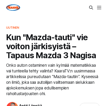
UUTINEN
Kun "Mazda-tauti" vie
voiton järkisyistä –
Tapaus Mazda 3 Nagisa
Onko auton ostaminen vain kylmää matematiikkaa
vai tunteella tehty valinta? KaaraTV:n uusimmassa
artikkelissa pureudutaan "Mazda-tautiin". Kyseessä
on ilmiö, joka saa autoilijan valitsemaan sielukkaan
ajokokemuksen jopa edullisempien
rahoitustarjousten ohi.
Antti Liinpää