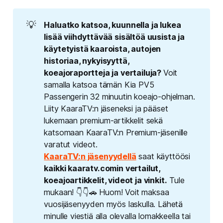
💡
Haluatko katsoa, kuunnella ja lukea 
lisää viihdyttävää sisältöä uusista ja 
käytetyistä kaaroista, autojen 
historiaa, nykyisyyttä, 
koeajoraportteja ja vertailuja? 
Voit
samalla katsoa tämän Kia PV5
Passengerin 32 minuutin koeajo-ohjelman.
Liity KaaraTV:n jäseneksi ja pääset
lukemaan premium-artikkelit sekä
katsomaan KaaraTV:n Premium-jäsenille
varatut videot.
KaaraTV:n jäsenyydellä
saat käyttöösi
kaikki kaaratv.comin vertailut, 
koeajoartikkelit, videot ja vinkit.
Tule
mukaan! 👇👇🚗 Huom! Voit maksaa
vuosijäsenyyden myös laskulla. Lähetä
minulle viestiä alla olevalla lomakkeella tai