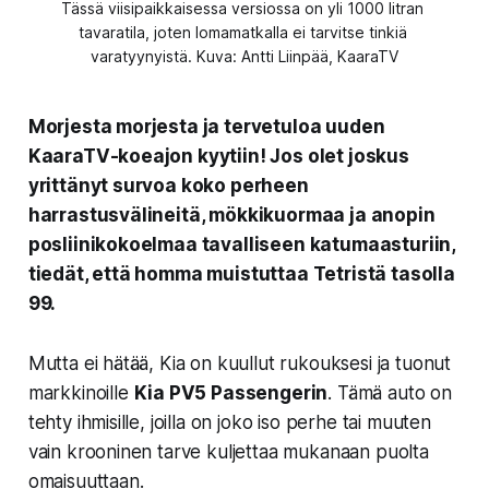
Tässä viisipaikkaisessa versiossa on yli 1000 litran 
tavaratila, joten lomamatkalla ei tarvitse tinkiä 
varatyynyistä. Kuva: Antti Liinpää, KaaraTV
Morjesta morjesta ja tervetuloa uuden
KaaraTV-koeajon kyytiin! Jos olet joskus
yrittänyt survoa koko perheen
harrastusvälineitä, mökkikuormaa ja anopin
posliinikokoelmaa tavalliseen katumaasturiin,
tiedät, että homma muistuttaa Tetristä tasolla
99.
Mutta ei hätää, Kia on kuullut rukouksesi ja tuonut
markkinoille
Kia PV5 Passengerin
. Tämä auto on
tehty ihmisille, joilla on joko iso perhe tai muuten
vain krooninen tarve kuljettaa mukanaan puolta
omaisuuttaan.