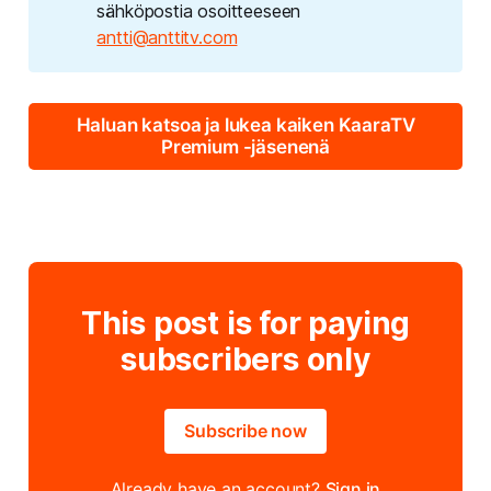
sähköpostia osoitteeseen
antti@anttitv.com
Haluan katsoa ja lukea kaiken KaaraTV
Premium -jäsenenä
This post is for paying
subscribers only
Subscribe now
Already have an account?
Sign in