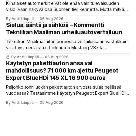
Kiinalaiset automerkit eivät ole enää vain tulevaisuuden
visio, vaan näkyvä osa Suomen tieliikennettä. Mutta mitkä
merkit hallitsevat markkinaa, mitkä keskittyvät
By Antti Liinpää
06 Aug 2026
pakettiautoihin ja mitä syksyn 2026 uutuuksilta sopii
Sielua, ääntä ja sähköä – Kommentti
odottaa? Katso kattava katsaus maamme tarjontaan ja
Tekniikan Maailman urheiluautovertailuun
ostajan tärkeimpiin vinkkeihin!
Tekniikan Maailma laitoi tuoreessa vertailussaan vastakkain
viisi täysin erilaista urheiluautoa Mustang V8:sta
täyssähköiseen Hyundai Ioniq 6 N:ään. KaaraTV otti lehden
By Antti Liinpää
06 Aug 2026
käteen ja pani autot omaan paremmuusjärjestykseen
Käytetyn pakettiauton ansa vai
fiiliksen, käytettävyyden ja hinta-laatusuhteen perusteella.
mahdollisuus? 71 000 km ajettu Peugeot
Expert BlueHDi 145 XL 16 900 euroa
Paljonko tonniluokan pakettiauton arvosta sulaa neljässä
vuodessa? Testasimme käytetyn Peugeot Expert BlueHDi
145 XL -mallin, jonka hinta uutena oli 46 500 € ja on nyt vain
By Antti Liinpää
05 Aug 2026
16 900 €. Perkaamme auton taustat, varusteet, ajo-
ominaisuudet sekä tyypilliset sudenkuopat hyötyajoneuvoa
etsivälle.