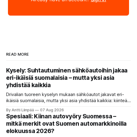
READ MORE
Kysely: Suhtautuminen sähköautoihin jakaa
eri-ikäisiä suomalaisia – mutta yksi asia
yhdistää kaikkia
Drivalian tuoreen kyselyn mukaan sähköautot jakavat eri-
ikäisiä suomalaisia, mutta yksi asia yhdistää kaikkia: kiinteät
ja ennustettavat kuukausikulut ovat tärkein kriteeri autoa
By Antti Liinpää
07 Aug 2026
valittaessa.
Spesiaali: Kiinan autovyöry Suomessa –
mitkä merkit ovat Suomen automarkkinoilla
elokuussa 2026?