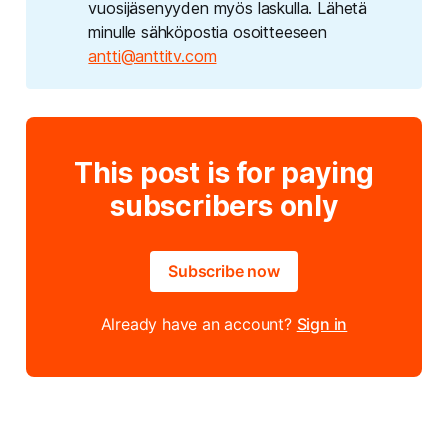
vuosijäsenyyden myös laskulla. Lähetä
minulle sähköpostia osoitteeseen
antti@anttitv.com
This post is for paying
subscribers only
Subscribe now
Already have an account?
Sign in