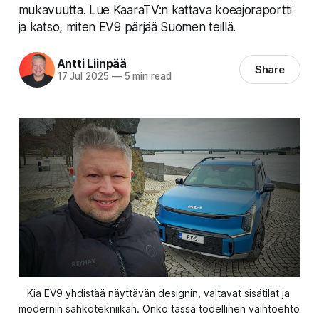
mukavuutta. Lue KaaraTV:n kattava koeajoraportti
ja katso, miten EV9 pärjää Suomen teillä.
Antti Liinpää
Share
17 Jul 2025
—
5 min read
Kia EV9 yhdistää näyttävän designin, valtavat sisätilat ja 
modernin sähkötekniikan. Onko tässä todellinen vaihtoehto 