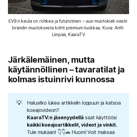
EV9:n keula on rohkea ja futuristinen – uusi muotokieli viestii 
brändin muutoksesta kohti premium-luokkaa. Kuva: Antti 
Liinpää, KaaraTV
Järkälemäinen, mutta
käytännöllinen – tavaratilat ja
kolmas istuinrivi kunnossa
💡
Haluatko lukea artikkelin loppuun ja katsoa
koeajovideon?
KaaraTV:n jäsenyydellä
saat käyttöösi
kaikki koeajoartikkelit, videot ja vinkit.
Tule mukaan! 👇👇🚗 Huom! Voit maksaa