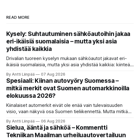
READ MORE
Kysely: Suhtautuminen sähköautoihin jakaa
eri-ikäisiä suomalaisia – mutta yksi asia
yhdistää kaikkia
Drivalian tuoreen kyselyn mukaan sähköautot jakavat eri-
ikäisiä suomalaisia, mutta yksi asia yhdistää kaikkia: kiinteät
ja ennustettavat kuukausikulut ovat tärkein kriteeri autoa
By Antti Liinpää
07 Aug 2026
valittaessa.
Spesiaali: Kiinan autovyöry Suomessa –
mitkä merkit ovat Suomen automarkkinoilla
elokuussa 2026?
Kiinalaiset automerkit eivät ole enää vain tulevaisuuden
visio, vaan näkyvä osa Suomen tieliikennettä. Mutta mitkä
merkit hallitsevat markkinaa, mitkä keskittyvät
By Antti Liinpää
06 Aug 2026
pakettiautoihin ja mitä syksyn 2026 uutuuksilta sopii
Sielua, ääntä ja sähköä – Kommentti
odottaa? Katso kattava katsaus maamme tarjontaan ja
Tekniikan Maailman urheiluautovertailuun
ostajan tärkeimpiin vinkkeihin!