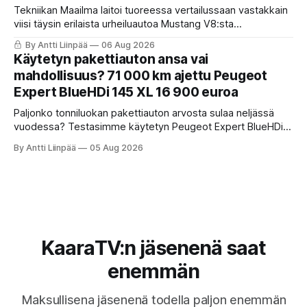
Tekniikan Maailma laitoi tuoreessa vertailussaan vastakkain
viisi täysin erilaista urheiluautoa Mustang V8:sta
täyssähköiseen Hyundai Ioniq 6 N:ään. KaaraTV otti lehden
By Antti Liinpää
06 Aug 2026
käteen ja pani autot omaan paremmuusjärjestykseen
Käytetyn pakettiauton ansa vai
fiiliksen, käytettävyyden ja hinta-laatusuhteen perusteella.
mahdollisuus? 71 000 km ajettu Peugeot
Expert BlueHDi 145 XL 16 900 euroa
Paljonko tonniluokan pakettiauton arvosta sulaa neljässä
vuodessa? Testasimme käytetyn Peugeot Expert BlueHDi
145 XL -mallin, jonka hinta uutena oli 46 500 € ja on nyt vain
By Antti Liinpää
05 Aug 2026
16 900 €. Perkaamme auton taustat, varusteet, ajo-
ominaisuudet sekä tyypilliset sudenkuopat hyötyajoneuvoa
etsivälle.
KaaraTV:n jäsenenä saat
enemmän
Maksullisena jäsenenä todella paljon enemmän