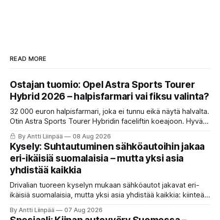
READ MORE
Ostajan tuomio: Opel Astra Sports Tourer
Hybrid 2026 – halpisfarmari vai fiksu valinta?
32 000 euron halpisfarmari, joka ei tunnu eikä näytä halvalta.
Otin Astra Sports Tourer Hybridin faceliftin koeajoon. Hyvä
istuin, oikeita nappeja ja kevythybridi, joka toimii ihan ok.
By Antti Liinpää
08 Aug 2026
Mutta ne viiveet ja se nykiminen? Katso ja lue koko tuomio.
Kysely: Suhtautuminen sähköautoihin jakaa
eri-ikäisiä suomalaisia – mutta yksi asia
yhdistää kaikkia
Drivalian tuoreen kyselyn mukaan sähköautot jakavat eri-
ikäisiä suomalaisia, mutta yksi asia yhdistää kaikkia: kiinteät
ja ennustettavat kuukausikulut ovat tärkein kriteeri autoa
By Antti Liinpää
07 Aug 2026
valittaessa.