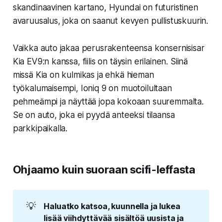
skandinaavinen kartano, Hyundai on futuristinen
avaruusalus, joka on saanut kevyen pullistuskuurin.
Vaikka auto jakaa perusrakenteensa konsernisisar
Kia EV9:n kanssa, fiilis on täysin erilainen. Siinä
missä Kia on kulmikas ja ehkä hieman
työkalumaisempi, Ioniq 9 on muotoilultaan
pehmeämpi ja näyttää jopa kokoaan suuremmalta.
Se on auto, joka ei pyydä anteeksi tilaansa
parkkipaikalla.
Ohjaamo kuin suoraan scifi-leffasta
💡
Haluatko katsoa, kuunnella ja lukea 
lisää viihdyttävää sisältöä uusista ja 