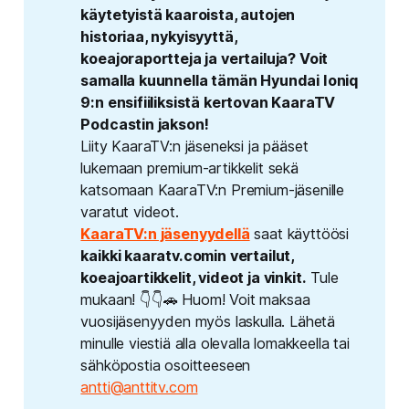
käytetyistä kaaroista, autojen 
historiaa, nykyisyyttä, 
koeajoraportteja ja vertailuja? Voit 
samalla kuunnella tämän Hyundai Ioniq 
9:n ensifiiliksistä kertovan KaaraTV 
Podcastin jakson!
Liity KaaraTV:n jäseneksi ja pääset
lukemaan premium-artikkelit sekä
katsomaan KaaraTV:n Premium-jäsenille
varatut videot.
KaaraTV:n jäsenyydellä
saat käyttöösi
kaikki kaaratv.comin vertailut, 
koeajoartikkelit, videot ja vinkit.
Tule
mukaan! 👇👇🚗 Huom! Voit maksaa
vuosijäsenyyden myös laskulla. Lähetä
minulle viestiä alla olevalla lomakkeella tai
sähköpostia osoitteeseen
antti@anttitv.com