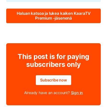
Haluan katsoa ja lukea kaiken KaaraTV
Premium -jäsenenä
This post is for paying
subscribers only
Subscribe now
Already have an account?
Sign in