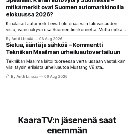
Spesiaali: Kiinan autovyöry Suomessa –
mitkä merkit ovat Suomen automarkkinoilla
elokuussa 2026?
Kiinalaiset automerkit eivät ole enää vain tulevaisuuden
visio, vaan näkyvä osa Suomen tieliikennettä. Mutta mitkä
merkit hallitsevat markkinaa, mitkä keskittyvät
By Antti Liinpää
06 Aug 2026
pakettiautoihin ja mitä syksyn 2026 uutuuksilta sopii
Sielua, ääntä ja sähköä – Kommentti
odottaa? Katso kattava katsaus maamme tarjontaan ja
Tekniikan Maailman urheiluautovertailuun
ostajan tärkeimpiin vinkkeihin!
Tekniikan Maailma laitoi tuoreessa vertailussaan vastakkain
viisi täysin erilaista urheiluautoa Mustang V8:sta
täyssähköiseen Hyundai Ioniq 6 N:ään. KaaraTV otti lehden
By Antti Liinpää
06 Aug 2026
käteen ja pani autot omaan paremmuusjärjestykseen
fiiliksen, käytettävyyden ja hinta-laatusuhteen perusteella.
KaaraTV:n jäsenenä saat
enemmän