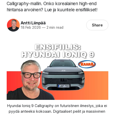
Calligraphy-mallin. Onko korealainen high-end
hintansa arvoinen? Lue ja kuuntele ensifiilikset!
Antti Liinpää
Share
18 Feb 2026
—
2 min read
Hyundai Ioniq 9 Calligraphy on futuristinen ilmestys, joka ei 
pyydä anteeksi kokoaan. Digitaaliset peilit ja massiivinen 