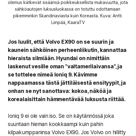
olemus kätkevät sisäänsä poikkeuksellista mukavuutta, jota 
sähköautojen luksusluokassa on totuttu odottamaan 
pikemminkin Skandinaviasta kuin Koreasta. Kuva: Antti 
Liinpää, KaaraTV
Jos luulit, että Volvo EX90 on se suurin ja
kaunein sähköinen perheenliikutin, kannattaa
hieraista silmiään.
Hyundai
on nimittäin
laskenut vesille oman ”valtamerilaivansa”, ja
se tottelee nimeä
Ioniq 9
. Kävimme
nappaamassa tästä jättiläisestä ensityypit, ja
onhan se nyt sanottava: kokoa, näköä ja
korealaisittain hämmentävää luksusta riittää.
Ioniq 9 ei ole vain iso. Se on käytännössä joka
suuntaan hieman kookkaampi kuin pahin
kilpakumppaninsa Volvo EX90. Jos Volvo on hillitty