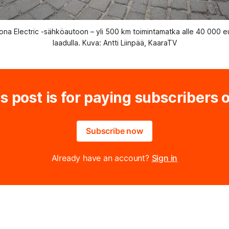
a Electric -sähköautoon – yli 500 km toimintamatka alle 40 000 eurol
laadulla. Kuva: Antti Liinpää, KaaraTV
s post is for paying subscribers 
Subscribe now
Already have an account?
Sign in