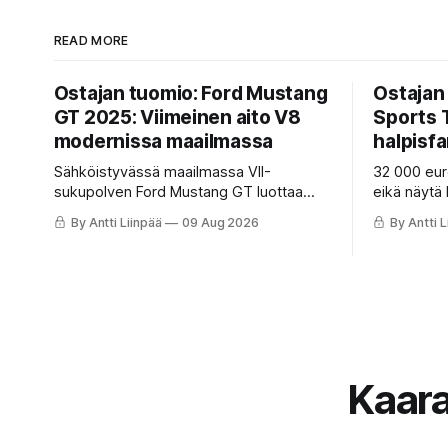
READ MORE
Ostajan tuomio: Ford Mustang
Ostajan
GT 2025: Viimeinen aito V8
Sports 
modernissa maailmassa
halpisfa
Sähköistyvässä maailmassa VII-
32 000 euro
sukupolven Ford Mustang GT luottaa
eikä näytä 
edelleen raakaan 5,0-litraiseen V8-
Tourer Hybr
By Antti Liinpää
09 Aug 2026
By Antti L
voimaan. Lue KaaraTV:n analyysi ja katso
istuin, oik
Ostajan tuomio -video: miten 111 878
joka toimii
euron poniauto suoriutuu Syys-Suomen
nykiminen?
pito haasteista ja tarjoaako se rahoille
vastinetta!
Kaar