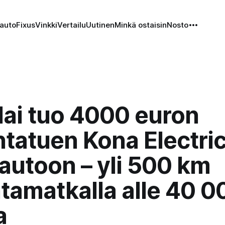
auto
Fixus
Vinkki
Vertailu
Uutinen
Minkä ostaisin
Nosto
ai tuo 4000 euron
tatuen Kona Electric
autoon – yli 500 km
tamatkalla alle 40 0
a