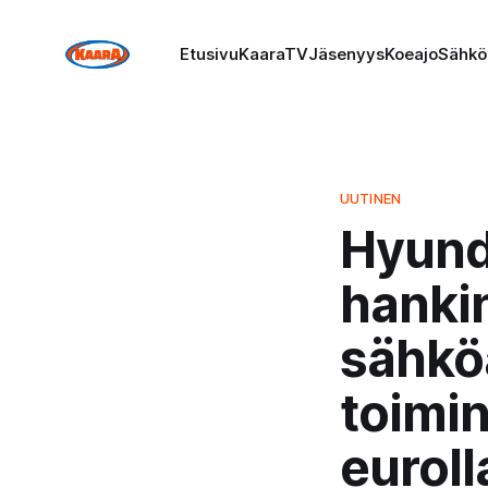
Etusivu
KaaraTV
Jäsenyys
Koeajo
Sähkö
UUTINEN
Hyund
hankin
sähkö
toimin
euroll