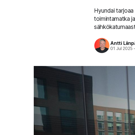
Hyundai tarjoaa
toimintamatka ja
sähkökatumaastu
Antti Liin
01 Jul 2025