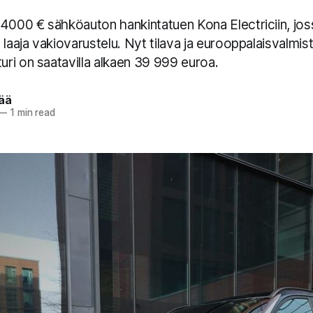
 4000 € sähköauton hankintatuen Kona Electriciin, jos
 laaja vakiovarustelu. Nyt tilava ja eurooppalaisvalmis
ri on saatavilla alkaen 39 999 euroa.
pää
—
1 min read