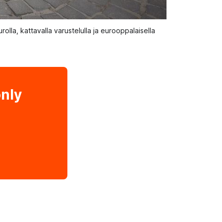
la, kattavalla varustelulla ja eurooppalaisella 
only