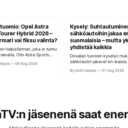
 tuomio: Opel Astra
Kysely: Suhtautumine
Tourer Hybrid 2026 –
sähköautoihin jakaa er
rmari vai fiksu valinta?
suomalaisia – mutta yk
yhdistää kaikkia
n halpisfarmari, joka ei tunnu
halvalta. Otin Astra Sports
Drivalian tuoreen kyselyn mu
idin faceliftin koeajoon. Hyvä
sähköautot jakavat eri-ikäisiä
iinpää
08 Aug 2026
eita nappeja ja kevythybridi,
suomalaisia, mutta yksi asia y
By Antti Liinpää
07 Aug 2026
 ihan ok. Mutta ne viiveet ja se
kaikkia: kiinteät ja ennustetta
 Katso ja lue koko tuomio.
kuukausikulut ovat tärkein krit
valittaessa.
aTV:n jäsenenä saat en