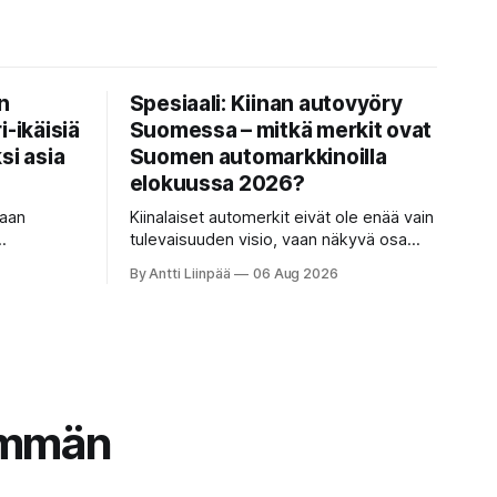
n
Spesiaali: Kiinan autovyöry
i-ikäisiä
Suomessa – mitkä merkit ovat
si asia
Suomen automarkkinoilla
elokuussa 2026?
kaan
Kiinalaiset automerkit eivät ole enää vain
tulevaisuuden visio, vaan näkyvä osa
hdistää
Suomen tieliikennettä. Mutta mitkä
By Antti Liinpää
06 Aug 2026
vat
merkit hallitsevat markkinaa, mitkä
eeri autoa
keskittyvät pakettiautoihin ja mitä
syksyn 2026 uutuuksilta sopii odottaa?
Katso kattava katsaus maamme
tarjontaan ja ostajan tärkeimpiin
vinkkeihin!
emmän