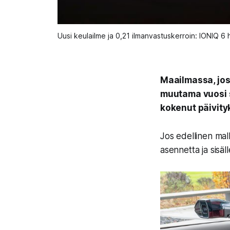
Uusi keulailme ja 0,21 ilmanvastuskerroin: IONIQ 6 
Maailmassa, joss
muutama vuosi s
kokenut päivityk
Jos edellinen mal
asennetta ja sisäll