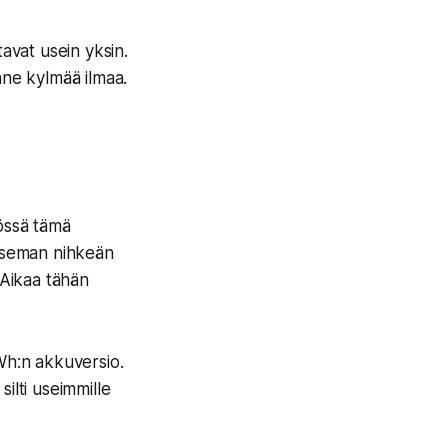
tavat usein yksin.
nne kylmää ilmaa.
nössä tämä
toaseman nihkeän
 Aikaa tähän
kWh:n akkuversio.
ilti useimmille