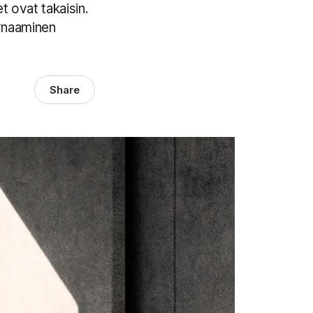
t ovat takaisin.
dynaaminen
Share