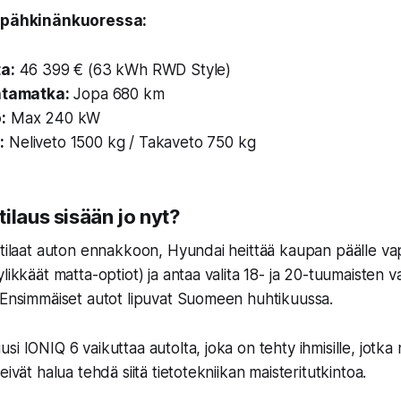
t pähkinänkuoressa:
a:
46 399 € (63 kWh RWD Style)
ntamatka:
Jopa 680 km
:
Max 240 kW
:
Neliveto 1500 kg / Takaveto 750 kg
ilaus sisään jo nyt?
 tilaat auton ennakkoon, Hyundai heittää kaupan päälle va
likkäät matta-optiot) ja antaa valita 18- ja 20-tuumaisten va
 Ensimmäiset autot lipuvat Suomeen huhtikuussa.
i IONIQ 6 vaikuttaa autolta, joka on tehty ihmisille, jotka 
eivät halua tehdä siitä tietotekniikan maisteritutkintoa.