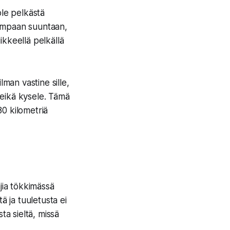
ole pelkästä
sempaan suuntaan,
iikkeellä pelkällä
man vastine sille,
e eikä kysele. Tämä
80 kilometriä
jia tökkimässä
tä ja tuuletusta ei
ta sieltä, missä