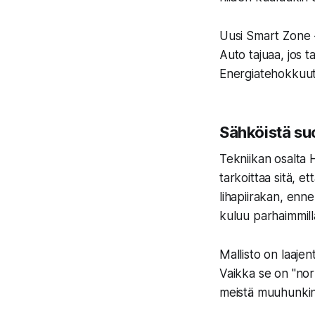
Uusi
Smart Zone
Auto tajuaa, jos 
Energiatehokkuut
Sähköistä su
Tekniikan osalta 
tarkoittaa sitä, e
lihapiirakan, enn
kuluu parhaimmil
Mallisto on laaje
Vaikka se on "norm
meistä muuhunkin 