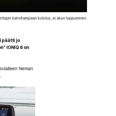
ljettajan kahvihampaan kolotus, ei akun loppuminen. 
 päätti jo
en" IONIQ 6 on
keulalleen hieman
.