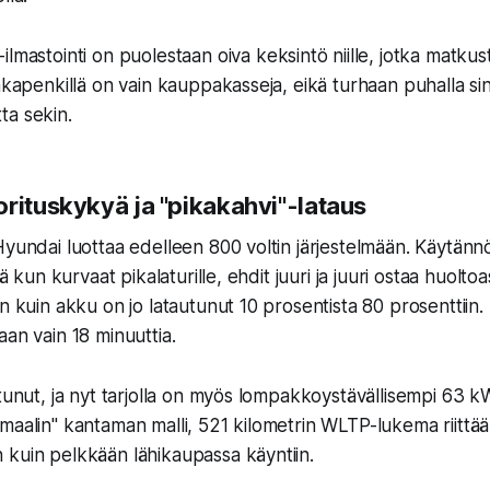
-ilmastointi on puolestaan oiva keksintö niille, jotka matkus
takapenkillä on vain kauppakasseja, eikä turhaan puhalla si
ta sekin.
orituskykyä ja "pikakahvi"-lataus
Hyundai luottaa edelleen 800 voltin järjestelmään. Käytän
ttä kun kurvaat pikalaturille, ehdit juuri ja juuri ostaa huol
en kuin akku on jo latautunut 10 prosentista 80 prosenttiin.
laan vain
18 minuuttia.
ntunut, ja nyt tarjolla on myös lompakkoystävällisempi 63 
aalin" kantaman malli, 521 kilometrin WLTP-lukema riittää s
kuin pelkkään lähikaupassa käyntiin.