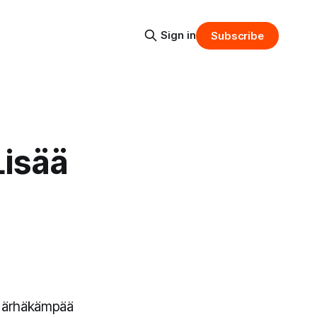
Sign in
Subscribe
Lisää
yt ärhäkämpää