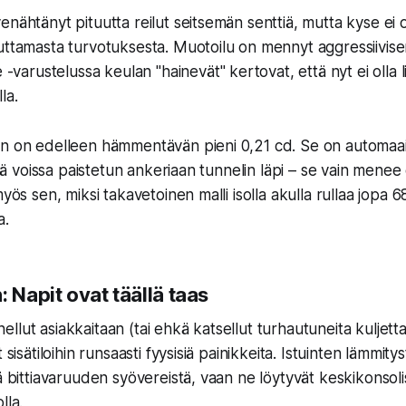
enähtänyt pituutta reilut seitsemän senttiä, mutta kyse ei 
euttamasta turvotuksesta. Muotoilu on mennyt aggressiivi
e
-varustelussa keulan "hainevät" kertovat, että nyt ei olla l
la.
n on edelleen hämmentävän pieni 0,21 cd. Se on automaail
ttää voissa paistetun ankeriaan tunnelin läpi – se vain mene
myös sen, miksi takavetoinen malli isolla akulla rullaa jopa
6
a.
: Napit ovat täällä taas
llut asiakkaitaan (tai ehkä katsellut turhautuneita kuljetta
 sisätiloihin runsaasti fyysisiä painikkeita. Istuinten lämmitys
ä bittiavaruuden syövereistä, vaan ne löytyvät keskikonsolis
lla.