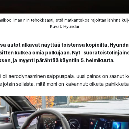
halkoo ilmaa niin tehokkaasti, että matkantekoa rajoittaa lähinnä ku
Kuvat: Hyundai
a autot alkavat näyttää toistensa kopioilta, Hyundai
itten kulkea omia polkujaan. Nyt "suoratoistolinjain
sen, ja myynti pärähtää käyntiin 5. helmikuuta.
li oli aerodynaaminen saippuapala, uusi painos on saanut 
e jotain sellaista, mitä moni on kaivannut: oikeita painikkeita