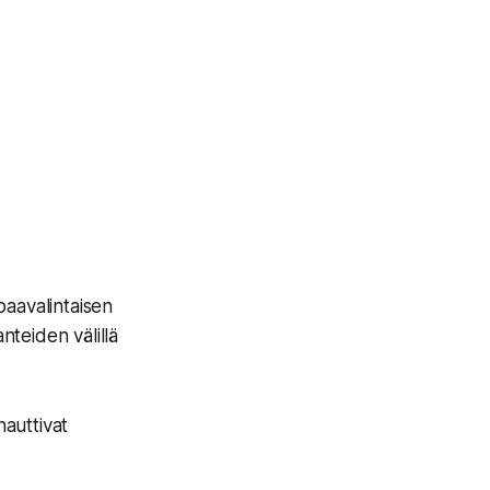
paavalintaisen
nteiden välillä
nauttivat