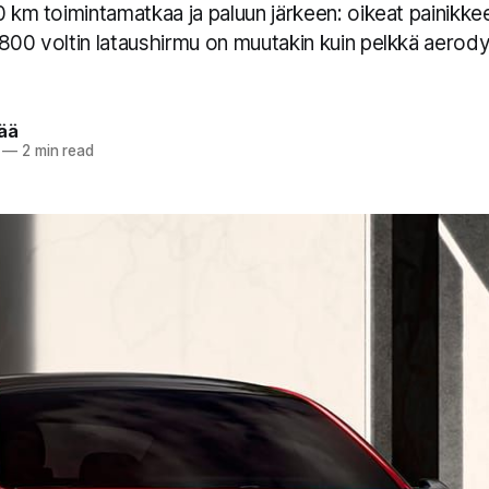
0 km toimintamatkaa ja paluun järkeen: oikeat painikkee
 800 voltin lataushirmu on muutakin kuin pelkkä aero
pää
—
2 min read