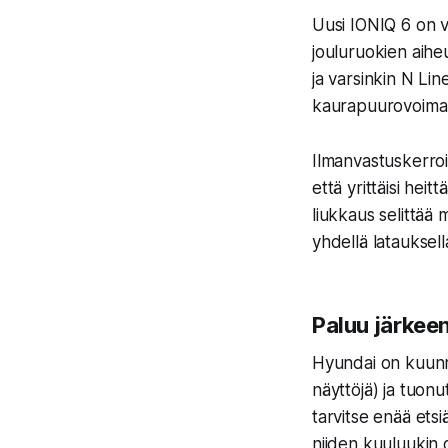
Uusi IONIQ 6 on v
jouluruokien aih
ja varsinkin
N Lin
kaurapuurovoimal
Ilmanvastuskerroi
että yrittäisi hei
liukkaus selittää 
yhdellä latauksell
Paluu järkeen
Hyundai on kuunne
näyttöjä) ja tuonut
tarvitse enää etsi
niiden kuuluukin o