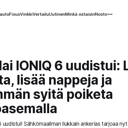
auto
Fixus
Vinkki
Vertailu
Uutinen
Minkä ostaisin
Nosto
i IONIQ 6 uudistui: 
ta, lisää nappeja ja
män syitä poiketa
oasemalla
 uudistui! Sähkömaailman liukkain ankerias tarjoaa n