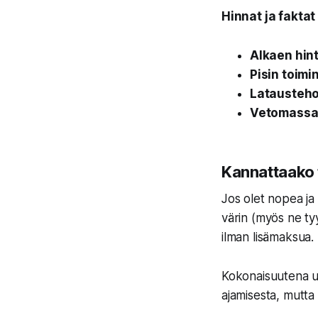
Hinnat ja fakta
Alkaen hint
Pisin toimi
Latausteho
Vetomassa
Kannattaako t
Jos olet nopea ja
värin (myös ne tyy
ilman lisämaksua.
Kokonaisuutena uus
ajamisesta, mutta 