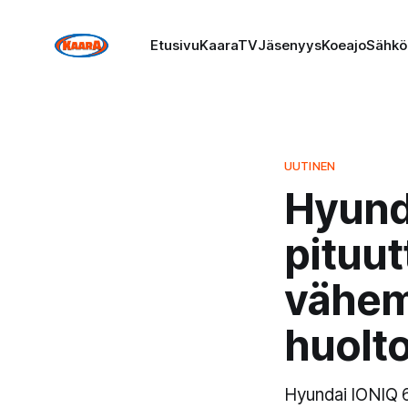
Etusivu
KaaraTV
Jäsenyys
Koeajo
Sähkö
UUTINEN
Hyunda
pituut
vähem
huolt
Hyundai IONIQ 6