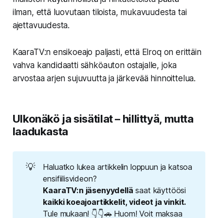
ilman, että luovutaan tiloista, mukavuudesta tai
ajettavuudesta.
KaaraTV:n ensikoeajo paljasti, että Elroq on erittäin
vahva kandidaatti sähköauton ostajalle, joka
arvostaa arjen sujuvuutta ja järkevää hinnoittelua.
Ulkonäkö ja sisätilat – hillittyä, mutta
laadukasta
💡
Haluatko lukea artikkelin loppuun ja katsoa
ensifiilisvideon?
KaaraTV:n jäsenyydellä
saat käyttöösi
kaikki koeajoartikkelit, videot ja vinkit.
Tule mukaan! 👇👇🚗 Huom! Voit maksaa