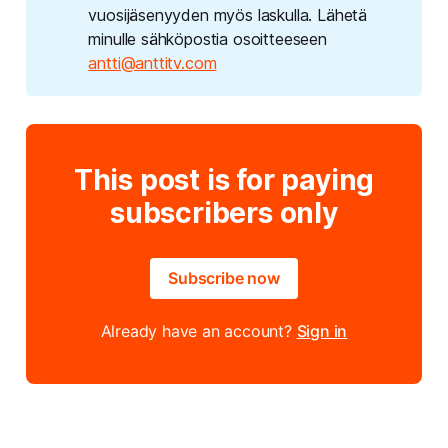
vuosijäsenyyden myös laskulla. Lähetä
minulle sähköpostia osoitteeseen
antti@anttitv.com
This post is for paying
subscribers only
Subscribe now
Already have an account?
Sign in