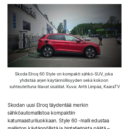
Skoda Elroq 60 Style on kompakti sähkö-SUV, joka 
yhdistää arjen käytännöllisyyden sekä kokoon 
suhteutettuna tilavat sisätilat. Kuva: Antti Liinpää, KaaraTV
Skodan uusi Elroq täydentää merkin
sähköautomallistoa kompaktiin
katumaasturiluokkaan. Style 60 -malli edustaa
malliston käytännöllistä ja hintatietoista päätä –