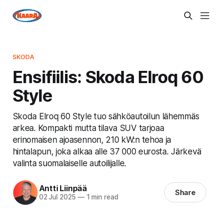
SKODA
Ensifiilis: Skoda Elroq 60
Style
Skoda Elroq 60 Style tuo sähköautoilun lähemmäs
arkea. Kompakti mutta tilava SUV tarjoaa
erinomaisen ajoasennon, 210 kW:n tehoa ja
hintalapun, joka alkaa alle 37 000 eurosta. Järkevä
valinta suomalaiselle autoilijalle.
Antti Liinpää
Share
02 Jul 2025
—
1 min read