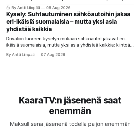
istuin, oikeita nappeja ja kevythybridi, joka toimii ihan ok.
By Antti Liinpää
08 Aug 2026
Mutta ne viiveet ja se nykiminen? Katso ja lue koko tuomio.
Kysely: Suhtautuminen sähköautoihin jakaa
eri-ikäisiä suomalaisia – mutta yksi asia
yhdistää kaikkia
Drivalian tuoreen kyselyn mukaan sähköautot jakavat eri-
ikäisiä suomalaisia, mutta yksi asia yhdistää kaikkia: kiinteät
ja ennustettavat kuukausikulut ovat tärkein kriteeri autoa
By Antti Liinpää
07 Aug 2026
valittaessa.
KaaraTV:n jäsenenä saat
enemmän
Maksullisena jäsenenä todella paljon enemmän