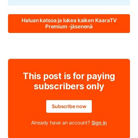
Haluan katsoa ja lukea kaiken KaaraTV
Premium -jäsenenä
This post is for paying
subscribers only
Subscribe now
Already have an account?
Sign in