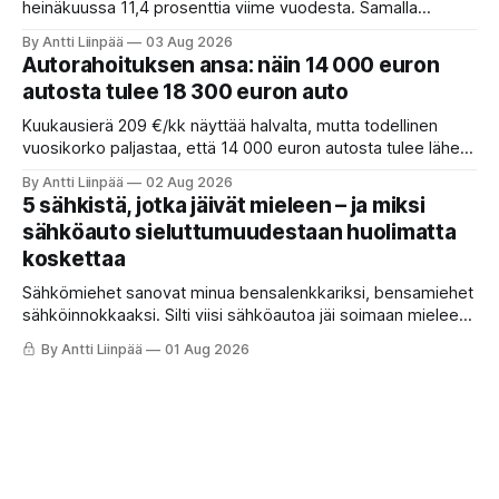
heinäkuussa 11,4 prosenttia viime vuodesta. Samalla
täyssähköautojen vahva asema säilyy, sillä lähes puolet
By Antti Liinpää
03 Aug 2026
alkuvuonna rekisteröidyistä henkilöautoista oli
Autorahoituksen ansa: näin 14 000 euron
täyssähköisiä.
autosta tulee 18 300 euron auto
Kuukausierä 209 €/kk näyttää halvalta, mutta todellinen
vuosikorko paljastaa, että 14 000 euron autosta tulee lähes
18 300 euron auto. Näin luet autorahoituksen oikean hinnan
By Antti Liinpää
02 Aug 2026
ja säästät tuhansia. Yksi korkokatto-fakta, jonka moni
5 sähkistä, jotka jäivät mieleen – ja miksi
ymmärtää väärin.
sähköauto sieluttumuudestaan huolimatta
koskettaa
Sähkömiehet sanovat minua bensalenkkariksi, bensamiehet
sähköinnokkaaksi. Silti viisi sähköautoa jäi soimaan mieleen.
Yksi vei huoletta Turkuun. Toinen antoi tunnelman, jonka
By Antti Liinpää
01 Aug 2026
hinta oli 32 000 euroa. Ja yksi antoi sen harvinaisimman:
ajamisen ilon.