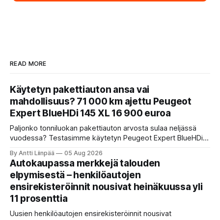
READ MORE
Käytetyn pakettiauton ansa vai
mahdollisuus? 71 000 km ajettu Peugeot
Expert BlueHDi 145 XL 16 900 euroa
Paljonko tonniluokan pakettiauton arvosta sulaa neljässä
vuodessa? Testasimme käytetyn Peugeot Expert BlueHDi
145 XL -mallin, jonka hinta uutena oli 46 500 € ja on nyt vain
By Antti Liinpää
05 Aug 2026
16 900 €. Perkaamme auton taustat, varusteet, ajo-
Autokaupassa merkkejä talouden
ominaisuudet sekä tyypilliset sudenkuopat hyötyajoneuvoa
elpymisestä – henkilöautojen
etsivälle.
ensirekisteröinnit nousivat heinäkuussa yli
11 prosenttia
Uusien henkilöautojen ensirekisteröinnit nousivat