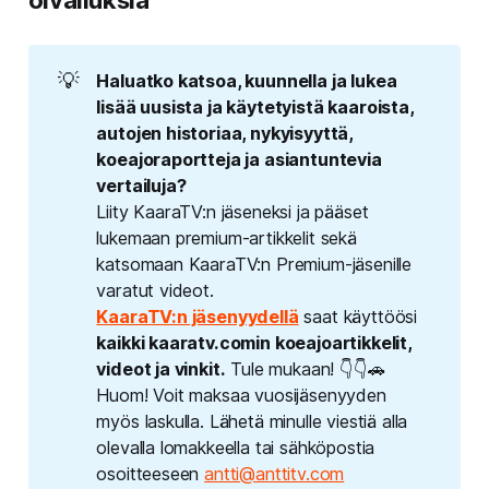
oivalluksia
💡
Haluatko katsoa, kuunnella ja lukea 
lisää uusista ja käytetyistä kaaroista, 
autojen historiaa, nykyisyyttä, 
koeajoraportteja ja asiantuntevia 
vertailuja? 
Liity KaaraTV:n jäseneksi ja pääset
lukemaan premium-artikkelit sekä
katsomaan KaaraTV:n Premium-jäsenille
varatut videot.
KaaraTV:n jäsenyydellä
saat käyttöösi
kaikki kaaratv.comin koeajoartikkelit, 
videot ja vinkit.
Tule mukaan! 👇👇🚗
Huom! Voit maksaa vuosijäsenyyden
myös laskulla. Lähetä minulle viestiä alla
olevalla lomakkeella tai sähköpostia
osoitteeseen
antti@anttitv.com