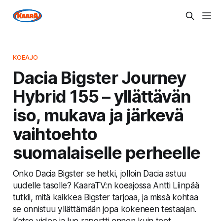
KOEAJO
Dacia Bigster Journey
Hybrid 155 – yllättävän
iso, mukava ja järkevä
vaihtoehto
suomalaiselle perheelle
Onko Dacia Bigster se hetki, jolloin Dacia astuu
uudelle tasolle? KaaraTV:n koeajossa Antti Liinpää
tutkii, mitä kaikkea Bigster tarjoaa, ja missä kohtaa
se onnistuu yllättämään jopa kokeneen testaajan.
Katso video ja lue raportti ennen kuin teet