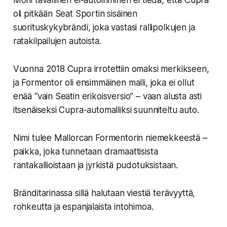
Moni tavallinen ei-autoihminen ei tiedä, että
Cupra
oli pitkään Seat Sportin sisäinen
suorituskykybrändi,
joka vastasi rallipolkujen ja
ratakilpailujen autoista.
Vuonna 2018 Cupra irrotettiin omaksi merkikseen,
ja Formentor oli ensimmäinen malli, joka ei ollut
enää “vain Seatin erikoisversio” – vaan alusta asti
itsenäiseksi Cupra-automalliksi suunniteltu auto.
Nimi tulee Mallorcan Formentorin niemekkeestä –
paikka, joka tunnetaan dramaattisista
rantakallioistaan ja jyrkistä pudotuksistaan.
Bränditarinassa sillä halutaan viestiä terävyyttä,
rohkeutta ja espanjalaista intohimoa.