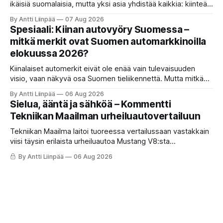
ikäisiä suomalaisia, mutta yksi asia yhdistää kaikkia: kiinteät
ja ennustettavat kuukausikulut ovat tärkein kriteeri autoa
By Antti Liinpää
07 Aug 2026
valittaessa.
Spesiaali: Kiinan autovyöry Suomessa –
mitkä merkit ovat Suomen automarkkinoilla
elokuussa 2026?
Kiinalaiset automerkit eivät ole enää vain tulevaisuuden
visio, vaan näkyvä osa Suomen tieliikennettä. Mutta mitkä
merkit hallitsevat markkinaa, mitkä keskittyvät
By Antti Liinpää
06 Aug 2026
pakettiautoihin ja mitä syksyn 2026 uutuuksilta sopii
Sielua, ääntä ja sähköä – Kommentti
odottaa? Katso kattava katsaus maamme tarjontaan ja
Tekniikan Maailman urheiluautovertailuun
ostajan tärkeimpiin vinkkeihin!
Tekniikan Maailma laitoi tuoreessa vertailussaan vastakkain
viisi täysin erilaista urheiluautoa Mustang V8:sta
täyssähköiseen Hyundai Ioniq 6 N:ään. KaaraTV otti lehden
By Antti Liinpää
06 Aug 2026
käteen ja pani autot omaan paremmuusjärjestykseen
fiiliksen, käytettävyyden ja hinta-laatusuhteen perusteella.