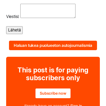
Viestisi:
Lähetä
Haluan tukea puolueeton autojournalismia
This post is for paying
subscribers only
Subscribe now
Already have an account?
Sign in