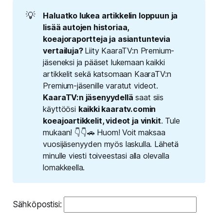
💡
Haluatko lukea artikkelin loppuun ja 
lisää autojen historiaa, 
koeajoraportteja ja asiantuntevia 
vertailuja? 
Liity KaaraTV:n Premium-
jäseneksi ja pääset lukemaan kaikki
artikkelit sekä katsomaan KaaraTV:n
Premium-jäsenille varatut videot.
KaaraTV:n jäsenyydellä
saat siis
käyttöösi
kaikki kaaratv.comin 
koeajoartikkelit, videot ja vinkit
. Tule
mukaan! 👇👇🚗 Huom! Voit maksaa
vuosijäsenyyden myös laskulla.
Lähetä 
minulle viesti toiveestasi alla olevalla 
lomakkeella.
Sähköpostisi: