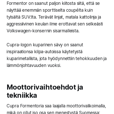
Formentor on saanut paljon kiitosta siitä, että se
näyttää
enemmän sporttiselta coupélta kuin
tylsältä SUV:lta.
Terävät linjat, matala kattolinja ja
aggressiivinen keulan ilme erottavat sen selkeästi
Volkswagen-konsernin sisarmalleista.
Cupra-logon kuparinen sävy on saanut
inspiraationsa kilpa-autoissa käytetystä
kuparimetallista,
jota hyödynnettiin tehokkuuden ja
lämmönjohtavuuden vuoksi.
Moottorivaihtoehdot ja
tekniikka
Cupra Formentoria saa laajalla moottorivalikoimalla,
mikä on ollut iso osa sen menestystä Suomessa: