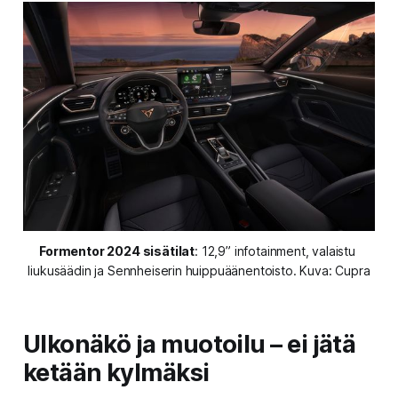
Formentor 2024 sisätilat
: 12,9” infotainment, valaistu 
liukusäädin ja Sennheiserin huippuäänentoisto. Kuva: Cupra
Ulkonäkö ja muotoilu – ei jätä
ketään kylmäksi