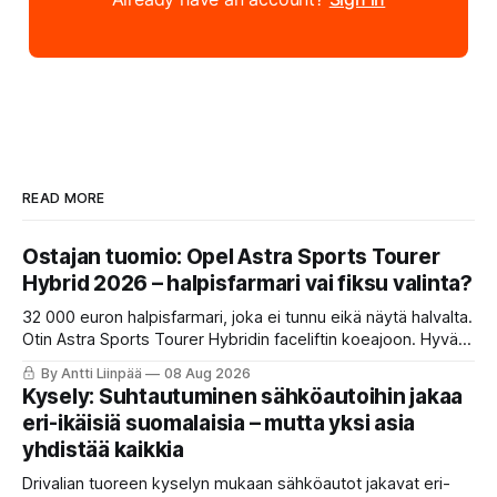
READ MORE
Ostajan tuomio: Opel Astra Sports Tourer
Hybrid 2026 – halpisfarmari vai fiksu valinta?
32 000 euron halpisfarmari, joka ei tunnu eikä näytä halvalta.
Otin Astra Sports Tourer Hybridin faceliftin koeajoon. Hyvä
istuin, oikeita nappeja ja kevythybridi, joka toimii ihan ok.
By Antti Liinpää
08 Aug 2026
Mutta ne viiveet ja se nykiminen? Katso ja lue koko tuomio.
Kysely: Suhtautuminen sähköautoihin jakaa
eri-ikäisiä suomalaisia – mutta yksi asia
yhdistää kaikkia
Drivalian tuoreen kyselyn mukaan sähköautot jakavat eri-