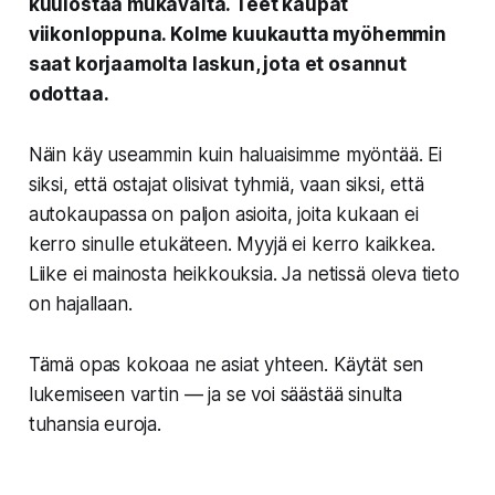
kuulostaa mukavalta. Teet kaupat
viikonloppuna. Kolme kuukautta myöhemmin
saat korjaamolta laskun, jota et osannut
odottaa.
Näin käy useammin kuin haluaisimme myöntää. Ei
siksi, että ostajat olisivat tyhmiä, vaan siksi, että
autokaupassa on paljon asioita, joita kukaan ei
kerro sinulle etukäteen. Myyjä ei kerro kaikkea.
Liike ei mainosta heikkouksia. Ja netissä oleva tieto
on hajallaan.
Tämä opas kokoaa ne asiat yhteen. Käytät sen
lukemiseen vartin — ja se voi säästää sinulta
tuhansia euroja.