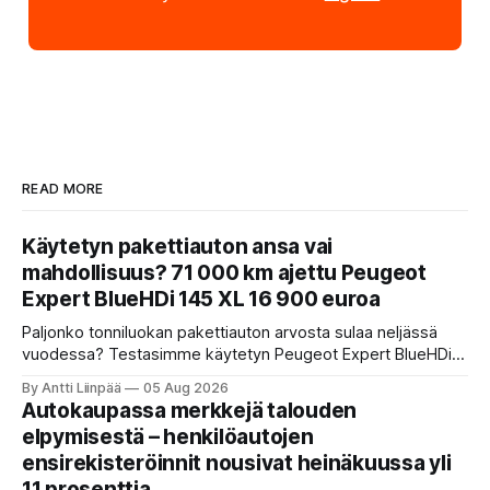
READ MORE
Käytetyn pakettiauton ansa vai
mahdollisuus? 71 000 km ajettu Peugeot
Expert BlueHDi 145 XL 16 900 euroa
Paljonko tonniluokan pakettiauton arvosta sulaa neljässä
vuodessa? Testasimme käytetyn Peugeot Expert BlueHDi
145 XL -mallin, jonka hinta uutena oli 46 500 € ja on nyt vain
By Antti Liinpää
05 Aug 2026
16 900 €. Perkaamme auton taustat, varusteet, ajo-
Autokaupassa merkkejä talouden
ominaisuudet sekä tyypilliset sudenkuopat hyötyajoneuvoa
elpymisestä – henkilöautojen
etsivälle.
ensirekisteröinnit nousivat heinäkuussa yli
11 prosenttia