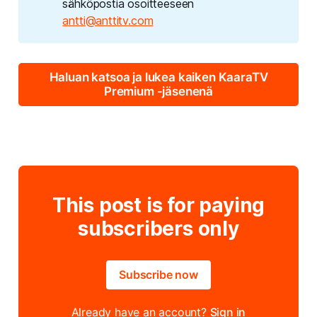
sähköpostia osoitteeseen
antti@anttitv.com
Haluan katsoa ja lukea kaiken KaaraTV
Premium -jäsenenä
This post is for paying
subscribers only
Subscribe now
Already have an account?
Sign in