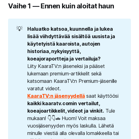
Vaihe 1 — Ennen kuin aloitat haun
💡
Haluatko katsoa, kuunnella ja lukea 
lisää viihdyttävää sisältöä uusista ja 
käytetyistä kaaroista, autojen 
historiaa, nykyisyyttä, 
koeajoraportteja ja vertailuja?
Liity KaaraTV:n jäseneksi ja pääset
lukemaan premium-artikkelit sekä
katsomaan KaaraTV:n Premium-jäsenille
varatut videot.
KaaraTV:n jäsenyydellä
saat käyttöösi
kaikki kaaratv.comin vertailut, 
koeajoartikkelit, videot ja vinkit.
Tule
mukaan! 👇👇🚗 Huom! Voit maksaa
vuosijäsenyyden myös laskulla. Lähetä
minulle viestiä alla olevalla lomakkeella tai