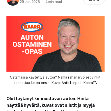
29 Jun 2026
—
4 min read
Ostamassa käytettyä autoa? Nämä rahanarvoiset vinkit 
kannattaa lukea ensin. Kuva: Antti Liinpää, KaaraTV
Olet löytänyt kiinnostavan auton. Hinta
näyttää hyvältä, kuvat ovat siistit ja myyjä