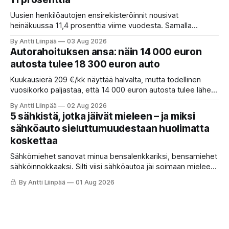
Uusien henkilöautojen ensirekisteröinnit nousivat
heinäkuussa 11,4 prosenttia viime vuodesta. Samalla
täyssähköautojen vahva asema säilyy, sillä lähes puolet
By Antti Liinpää
03 Aug 2026
alkuvuonna rekisteröidyistä henkilöautoista oli
Autorahoituksen ansa: näin 14 000 euron
täyssähköisiä.
autosta tulee 18 300 euron auto
Kuukausierä 209 €/kk näyttää halvalta, mutta todellinen
vuosikorko paljastaa, että 14 000 euron autosta tulee lähes
18 300 euron auto. Näin luet autorahoituksen oikean hinnan
By Antti Liinpää
02 Aug 2026
ja säästät tuhansia. Yksi korkokatto-fakta, jonka moni
5 sähkistä, jotka jäivät mieleen – ja miksi
ymmärtää väärin.
sähköauto sieluttumuudestaan huolimatta
koskettaa
Sähkömiehet sanovat minua bensalenkkariksi, bensamiehet
sähköinnokkaaksi. Silti viisi sähköautoa jäi soimaan mieleen.
Yksi vei huoletta Turkuun. Toinen antoi tunnelman, jonka
By Antti Liinpää
01 Aug 2026
hinta oli 32 000 euroa. Ja yksi antoi sen harvinaisimman:
ajamisen ilon.